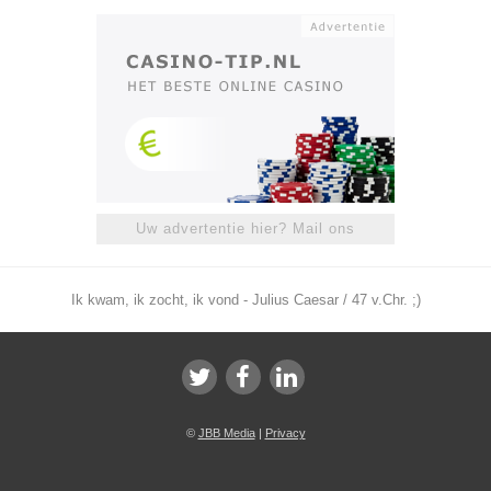
Uw advertentie hier? Mail ons
Ik kwam, ik zocht, ik vond - Julius Caesar / 47 v.Chr. ;)
©
JBB Media
|
Privacy