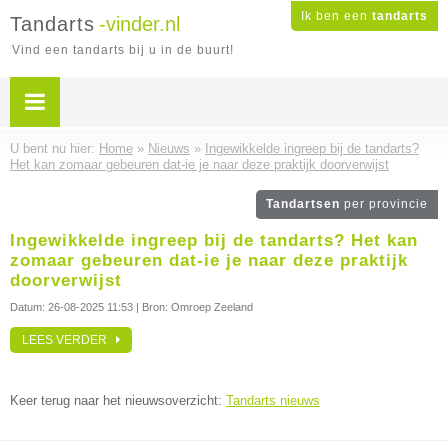
Ik ben een
tandarts
Tandarts
-vinder.nl
Vind een tandarts bij u in de buurt!
U bent nu hier:
Home
»
Nieuws
»
Ingewikkelde ingreep bij de tandarts?
Het kan zomaar gebeuren dat-ie je naar deze praktijk doorverwijst
Tandartsen
per provincie
Ingewikkelde ingreep bij de tandarts? Het kan
zomaar gebeuren dat-ie je naar deze praktijk
doorverwijst
Datum:
26-08-2025 11:53
| Bron: Omroep Zeeland
LEES VERDER
Keer terug naar het nieuwsoverzicht:
Tandarts nieuws