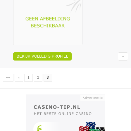
BEKIJK VOLLEDIG PROFIEL
««
«
1
2
3