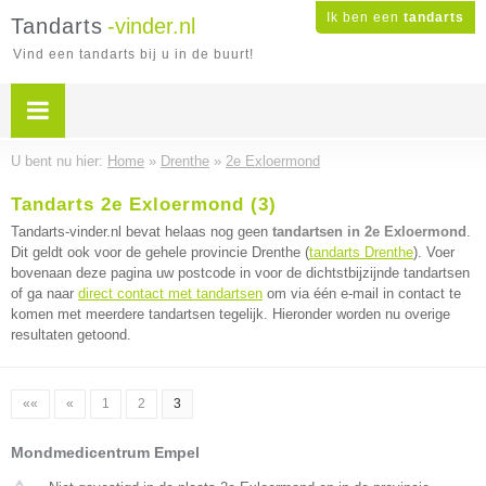
Ik ben een
tandarts
Tandarts
-vinder.nl
Vind een tandarts bij u in de buurt!
U bent nu hier:
Home
»
Drenthe
»
2e Exloermond
Tandarts 2e Exloermond (3)
Tandarts-vinder.nl bevat helaas nog geen
tandartsen in 2e Exloermond
.
Dit geldt ook voor de gehele provincie Drenthe (
tandarts Drenthe
). Voer
bovenaan deze pagina uw postcode in voor de dichtstbijzijnde tandartsen
of ga naar
direct contact met tandartsen
om via één e-mail in contact te
komen met meerdere tandartsen tegelijk. Hieronder worden nu overige
resultaten getoond.
««
«
1
2
3
Mondmedicentrum Empel