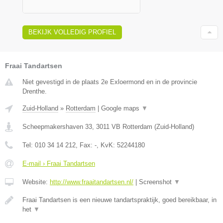
BEKIJK VOLLEDIG PROFIEL
Fraai Tandartsen
Niet gevestigd in de plaats 2e Exloermond en in de provincie
Drenthe.
Zuid-Holland
»
Rotterdam
|
Google maps
▼
Scheepmakershaven 33
,
3011 VB
Rotterdam
(
Zuid-Holland
)
Tel:
010 34 14 212
, Fax:
-
, KvK:
52244180
E-mail › Fraai Tandartsen
Website:
http://www.fraaitandartsen.nl/
|
Screenshot
▼
Fraai Tandartsen is een nieuwe tandartspraktijk, goed bereikbaar, in
het
▼