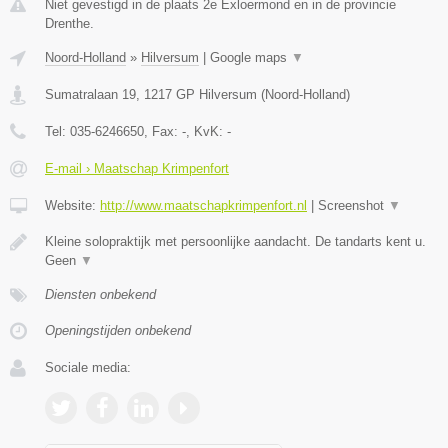
Niet gevestigd in de plaats 2e Exloermond en in de provincie
Drenthe.
Noord-Holland
»
Hilversum
|
Google maps
▼
Sumatralaan 19
,
1217 GP
Hilversum
(
Noord-Holland
)
Tel:
035-6246650
, Fax:
-
, KvK:
-
E-mail › Maatschap Krimpenfort
Website:
http://www.maatschapkrimpenfort.nl
|
Screenshot
▼
Kleine solopraktijk met persoonlijke aandacht. De tandarts kent u.
Geen
▼
Diensten onbekend
Openingstijden onbekend
Sociale media: