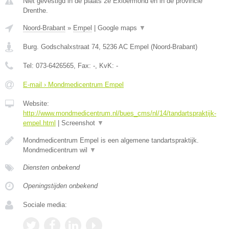
Niet gevestigd in de plaats 2e Exloermond en in de provincie
Drenthe.
Noord-Brabant
»
Empel
|
Google maps
▼
Burg. Godschalxstraat 74
,
5236 AC
Empel
(
Noord-Brabant
)
Tel:
073-6426565
, Fax:
-
, KvK:
-
E-mail › Mondmedicentrum Empel
Website:
http://www.mondmedicentrum.nl/bues_cms/nl/14/tandartspraktijk-
empel.html
|
Screenshot
▼
Mondmedicentrum Empel is een algemene tandartspraktijk.
Mondmedicentrum wil
▼
Diensten onbekend
Openingstijden onbekend
Sociale media: