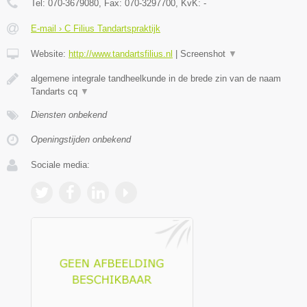
Tel:
070-3679080
, Fax:
070-3297700
, KvK:
-
E-mail › C Filius Tandartspraktijk
Website:
http://www.tandartsfilius.nl
|
Screenshot
▼
algemene integrale tandheelkunde in de brede zin van de naam
Tandarts cq
▼
Diensten onbekend
Openingstijden onbekend
Sociale media: