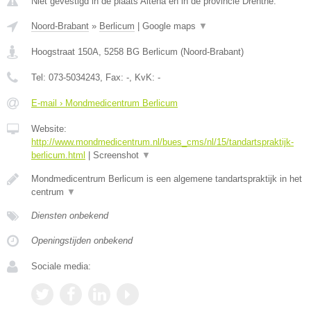
Niet gevestigd in de plaats Altena en in de provincie Drenthe.
Noord-Brabant
»
Berlicum
|
Google maps
▼
Hoogstraat 150A
,
5258 BG
Berlicum
(
Noord-Brabant
)
Tel:
073-5034243
, Fax:
-
, KvK:
-
E-mail › Mondmedicentrum Berlicum
Website:
http://www.mondmedicentrum.nl/bues_cms/nl/15/tandartspraktijk-
berlicum.html
|
Screenshot
▼
Mondmedicentrum Berlicum is een algemene tandartspraktijk in het
centrum
▼
Diensten onbekend
Openingstijden onbekend
Sociale media: