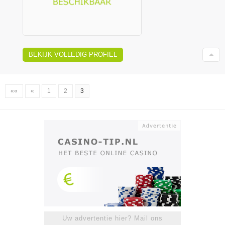
BEKIJK VOLLEDIG PROFIEL
««
«
1
2
3
Uw advertentie hier? Mail ons