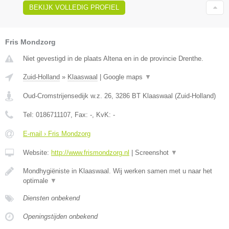
BEKIJK VOLLEDIG PROFIEL
Fris Mondzorg
Niet gevestigd in de plaats Altena en in de provincie Drenthe.
Zuid-Holland
»
Klaaswaal
|
Google maps
▼
Oud-Cromstrijensedijk w.z. 26
,
3286 BT
Klaaswaal
(
Zuid-Holland
)
Tel:
0186711107
, Fax:
-
, KvK:
-
E-mail › Fris Mondzorg
Website:
http://www.frismondzorg.nl
|
Screenshot
▼
Mondhygiëniste in Klaaswaal. Wij werken samen met u naar het
optimale
▼
Diensten onbekend
Openingstijden onbekend