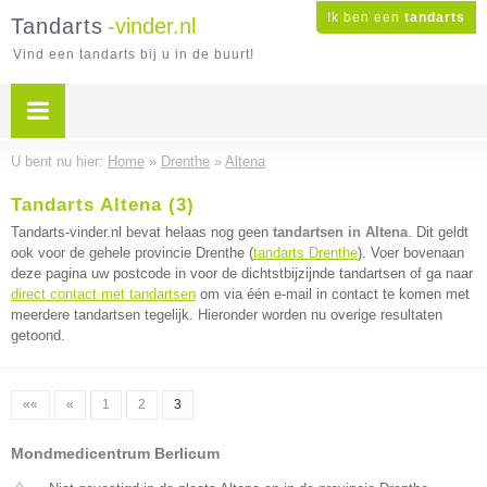
Ik ben een
tandarts
Tandarts
-vinder.nl
Vind een tandarts bij u in de buurt!
U bent nu hier:
Home
»
Drenthe
»
Altena
Tandarts Altena (3)
Tandarts-vinder.nl bevat helaas nog geen
tandartsen in Altena
. Dit geldt
ook voor de gehele provincie Drenthe (
tandarts Drenthe
). Voer bovenaan
deze pagina uw postcode in voor de dichtstbijzijnde tandartsen of ga naar
direct contact met tandartsen
om via één e-mail in contact te komen met
meerdere tandartsen tegelijk. Hieronder worden nu overige resultaten
getoond.
««
«
1
2
3
Mondmedicentrum Berlicum