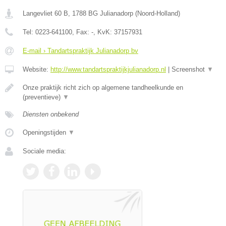
Langevliet 60 B
,
1788 BG
Julianadorp
(
Noord-Holland
)
Tel:
0223-641100
, Fax:
-
, KvK:
37157931
E-mail › Tandartspraktijk Julianadorp bv
Website:
http://www.tandartspraktijkjulianadorp.nl
|
Screenshot
▼
Onze praktijk richt zich op algemene tandheelkunde en
(preventieve)
▼
Diensten onbekend
Openingstijden
▼
Sociale media: