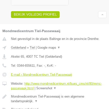
BEKIJK VOLLEDIG PROFIEL
Mondmedicentrum Tiel-Passewaaij
Niet gevestigd in de plaats Baltinge en in de provincie Drenthe.
Gelderland
»
Tiel
|
Google maps
▼
Akelei 65
,
4007 TC
Tiel
(
Gelderland
)
Tel:
0344-655611
, Fax:
-
, KvK:
-
E-mail › Mondmedicentrum Tiel-Passewaaij
Website:
http://www.mondmedicentrum.nl/bues_cms/nl/80/mmc-
passewaaij.html
|
Screenshot
▼
Mondmedicentrum Tiel-Passewaaij is een algemene
tandartspraktijk.
▼