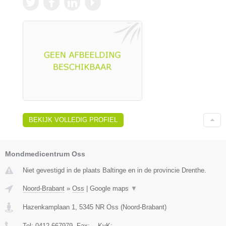
BEKIJK VOLLEDIG PROFIEL
Mondmedicentrum Oss
Niet gevestigd in de plaats Baltinge en in de provincie Drenthe.
Noord-Brabant
»
Oss
|
Google maps
▼
Hazenkamplaan 1
,
5345 NR
Oss
(
Noord-Brabant
)
Tel:
0412-667979
, Fax:
-
, KvK:
-