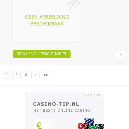
BEKIJK VOLLEDIG PROFIEL
1
2
3
»
»»