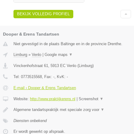
BEKIJK VOLLEDIG PROFIEL
Dooper & Erens Tandartsen
Niet gevestigd in de plaats Baltinge en in de provincie Drenthe.
Limburg
»
Venlo
|
Google maps
▼
Vinckenhofstraat 61
,
5913 EC
Venlo
(
Limburg
)
Tel:
0773515568
, Fax:
-
, KvK:
-
E-mail › Dooper & Erens Tandartsen
Website:
http://www.praktijkerens.nl
|
Screenshot
▼
Algemene tandartspraktijk met speciale zorg voor
▼
Diensten onbekend
Er wordt gewerkt op afspraak.