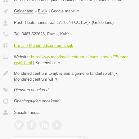
Gelderland
»
Ewijk
|
Google maps
▼
Past. Hootsmansstraat 1A
,
6644 CC
Ewijk
(
Gelderland
)
Tel:
0487-522623
, Fax:
-
, KvK:
-
E-mail › Mondmedicentrum Ewijk
Website:
http://www.mondmedicentrum.nl/bues_cms/nl/75/mmc-
ewijk.html
|
Screenshot
▼
Mondmedicentrum Ewijk is een algemene tandartspraktijk.
Mondmedicentrum wil
▼
Diensten onbekend
Openingstijden onbekend
Sociale media: