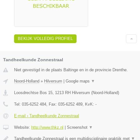
BEKIJK VOLLEDIG PROFIEL
Tandheelkunde Zonnestraal
Niet gevestigd in de plaats Baltinge en in de provincie Drenthe.
Noord-Holland
»
Hilversum
|
Google maps
▼
Loosdrechtse Bos 15
,
1213 RH
Hilversum
(
Noord-Holland
)
Tel:
035-6252 484
, Fax:
035-6252 489
, KvK:
-
E-mail › Tandheelkunde Zonnestraal
Website:
http://www.thkz.nl
|
Screenshot
▼
Tandheelkunde Zonnestraal is een multidisciplinaire praktijk met
▼