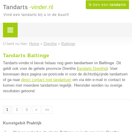
Ik ben een
tandarts
Tandarts
-vinder.nl
Vind een tandarts bij u in de buurt!
U bent nu hier:
Home
»
Drenthe
»
Baltinge
Tandarts Baltinge
Tandarts-vinder.nl bevat helaas nog geen
tandartsen in Baltinge
. Dit
geldt ook voor de gehele provincie Drenthe (
tandarts Drenthe
). Voer
bovenaan deze pagina uw postcode in voor de dichtstbijzijnde tandartsen
of ga naar
direct contact met tandartsen
om via één e-mail in contact te
komen met meerdere tandartsen tegelijk. Hieronder worden nu overige
resultaten getoond.
1
2
3
»
»»
Kunstgebit Praktijk