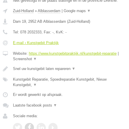
Niet gevestigd in de plaats Baltinge en in de provincie Drenthe.
Zuid-Holland
»
Alblasserdam
|
Google maps
▼
Dam 19
,
2952 AB
Alblasserdam
(
Zuid-Holland
)
Tel:
078 2032333
, Fax:
-
, KvK:
-
E-mail › Kunstgebit Praktijk
Website:
https://www.kunstgebitpraktijk.nl/kunstgebit-reparatie
|
Screenshot
▼
Snel uw kunstgebit laten repareren
▼
Kunstgebit Reparatie, Spoedreparatie Kunstgebit, Nieuw
Kunstgebit,
▼
Er wordt gewerkt op afspraak.
Laatste facebook posts
▼
Sociale media: