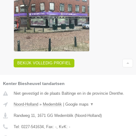
BEKIJK VOLLEDIG PROFIEL
Kenter Biesheuvel tandartsen
Niet gevestigd in de plaats Baltinge en in de provincie Drenthe.
Noord-Holland
»
Medemblik
|
Google maps
▼
Randweg 11
,
1671 GG
Medemblik
(
Noord-Holland
)
Tel:
0227-541634
, Fax:
-
, KvK:
-