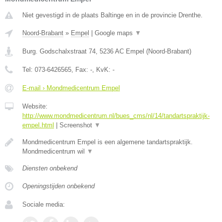
Niet gevestigd in de plaats Baltinge en in de provincie Drenthe.
Noord-Brabant
»
Empel
|
Google maps
▼
Burg. Godschalxstraat 74
,
5236 AC
Empel
(
Noord-Brabant
)
Tel:
073-6426565
, Fax:
-
, KvK:
-
E-mail › Mondmedicentrum Empel
Website:
http://www.mondmedicentrum.nl/bues_cms/nl/14/tandartspraktijk-
empel.html
|
Screenshot
▼
Mondmedicentrum Empel is een algemene tandartspraktijk.
Mondmedicentrum wil
▼
Diensten onbekend
Openingstijden onbekend
Sociale media: