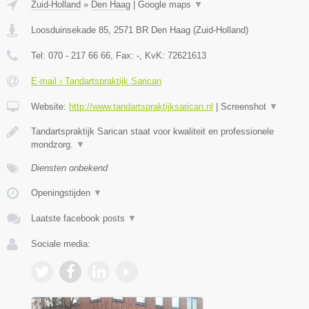
Zuid-Holland
»
Den Haag
|
Google maps
▼
Loosduinsekade 85
,
2571 BR
Den Haag
(
Zuid-Holland
)
Tel:
070 - 217 66 66
, Fax:
-
, KvK:
72621613
E-mail › Tandartspraktijk Sarican
Website:
http://www.tandartspraktijksarican.nl
|
Screenshot
▼
Tandartspraktijk Sarican staat voor kwaliteit en professionele
mondzorg.
▼
Diensten onbekend
Openingstijden
▼
Laatste facebook posts
▼
Sociale media: