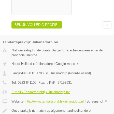
BEKIJK VOLLEDIG PROFIEL
Tandartspraktijk Julianadorp bv
Niet gevestigd in de plaats Barger Erfafscheidenveen en in de
provincie Drenthe.
Noord-Holland
»
Julianadorp
|
Google maps
▼
Langevliet 60 B
,
1788 BG
Julianadorp
(
Noord-Holland
)
Tel:
0223-641100
, Fax:
-
, KvK:
37157931
E-mail › Tandartspraktijk Julianadorp bv
Website:
http://www.tandartspraktijkjulianadorp.nl
|
Screenshot
▼
Onze praktijk richt zich op algemene tandheelkunde en