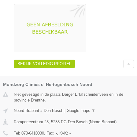
BEKIJK VOLLEDIG PROFIEL
Mondzorg Clinics s'-Hertogenbosch Noord
Niet gevestigd in de plaats Barger Erfafscheidenveen en in de
provincie Drenthe.
Noord-Brabant
»
Den Bosch
|
Google maps
▼
Rompertcentrum 23
,
5233 RG
Den Bosch
(
Noord-Brabant
)
Tel:
073-6410030
, Fax:
-
, KvK:
-