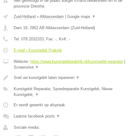
Niet gevestigd in de plaats Barger Erfafscheidenveen en in de
provincie Drenthe.
Zuid-Holland
»
Alblasserdam
|
Google maps
▼
Dam 19
,
2952 AB
Alblasserdam
(
Zuid-Holland
)
Tel:
078 2032333
, Fax:
-
, KvK:
-
E-mail › Kunstgebit Praktijk
Website:
https://www.kunstgebitpraktijk.nl/kunstgebit-reparatie
|
Screenshot
▼
Snel uw kunstgebit laten repareren
▼
Kunstgebit Reparatie, Spoedreparatie Kunstgebit, Nieuw
Kunstgebit,
▼
Er wordt gewerkt op afspraak.
Laatste facebook posts
▼
Sociale media: