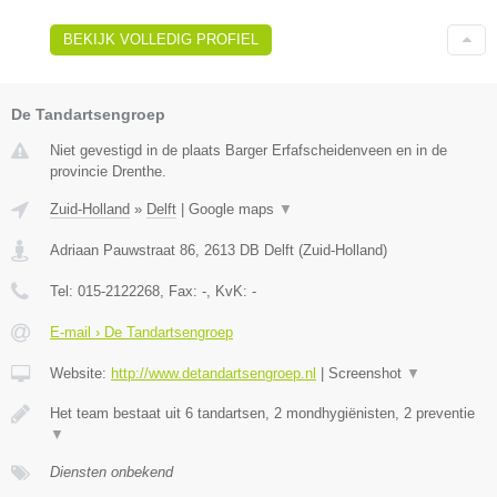
BEKIJK VOLLEDIG PROFIEL
De Tandartsengroep
Niet gevestigd in de plaats Barger Erfafscheidenveen en in de
provincie Drenthe.
Zuid-Holland
»
Delft
|
Google maps
▼
Adriaan Pauwstraat 86
,
2613 DB
Delft
(
Zuid-Holland
)
Tel:
015-2122268
, Fax:
-
, KvK:
-
E-mail › De Tandartsengroep
Website:
http://www.detandartsengroep.nl
|
Screenshot
▼
Het team bestaat uit 6 tandartsen, 2 mondhygiënisten, 2 preventie
▼
Diensten onbekend