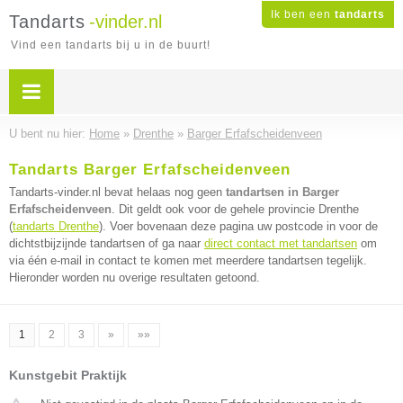
Ik ben een
tandarts
Tandarts
-vinder.nl
Vind een tandarts bij u in de buurt!
U bent nu hier:
Home
»
Drenthe
»
Barger Erfafscheidenveen
Tandarts Barger Erfafscheidenveen
Tandarts-vinder.nl bevat helaas nog geen
tandartsen in Barger
Erfafscheidenveen
. Dit geldt ook voor de gehele provincie Drenthe
(
tandarts Drenthe
). Voer bovenaan deze pagina uw postcode in voor de
dichtstbijzijnde tandartsen of ga naar
direct contact met tandartsen
om
via één e-mail in contact te komen met meerdere tandartsen tegelijk.
Hieronder worden nu overige resultaten getoond.
1
2
3
»
»»
Kunstgebit Praktijk