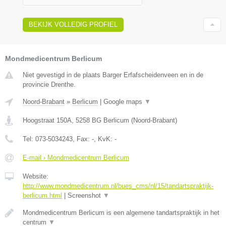
BEKIJK VOLLEDIG PROFIEL
Mondmedicentrum Berlicum
Niet gevestigd in de plaats Barger Erfafscheidenveen en in de
provincie Drenthe.
Noord-Brabant
»
Berlicum
|
Google maps
▼
Hoogstraat 150A
,
5258 BG
Berlicum
(
Noord-Brabant
)
Tel:
073-5034243
, Fax:
-
, KvK:
-
E-mail › Mondmedicentrum Berlicum
Website:
http://www.mondmedicentrum.nl/bues_cms/nl/15/tandartspraktijk-
berlicum.html
|
Screenshot
▼
Mondmedicentrum Berlicum is een algemene tandartspraktijk in het
centrum
▼