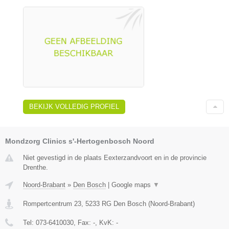
BEKIJK VOLLEDIG PROFIEL
Mondzorg Clinics s'-Hertogenbosch Noord
Niet gevestigd in de plaats Eexterzandvoort en in de provincie
Drenthe.
Noord-Brabant
»
Den Bosch
|
Google maps
▼
Rompertcentrum 23
,
5233 RG
Den Bosch
(
Noord-Brabant
)
Tel:
073-6410030
, Fax:
-
, KvK:
-