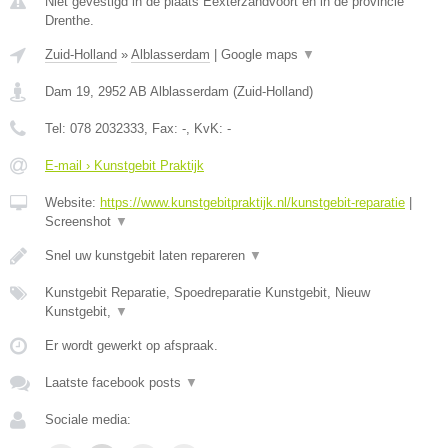
Niet gevestigd in de plaats Eexterzandvoort en in de provincie
Drenthe.
Zuid-Holland
»
Alblasserdam
|
Google maps
▼
Dam 19
,
2952 AB
Alblasserdam
(
Zuid-Holland
)
Tel:
078 2032333
, Fax:
-
, KvK:
-
E-mail › Kunstgebit Praktijk
Website:
https://www.kunstgebitpraktijk.nl/kunstgebit-reparatie
|
Screenshot
▼
Snel uw kunstgebit laten repareren
▼
Kunstgebit Reparatie, Spoedreparatie Kunstgebit, Nieuw
Kunstgebit,
▼
Er wordt gewerkt op afspraak.
Laatste facebook posts
▼
Sociale media: