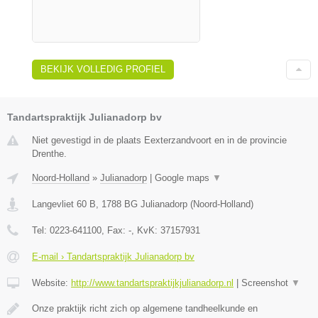
BEKIJK VOLLEDIG PROFIEL
Tandartspraktijk Julianadorp bv
Niet gevestigd in de plaats Eexterzandvoort en in de provincie
Drenthe.
Noord-Holland
»
Julianadorp
|
Google maps
▼
Langevliet 60 B
,
1788 BG
Julianadorp
(
Noord-Holland
)
Tel:
0223-641100
, Fax:
-
, KvK:
37157931
E-mail › Tandartspraktijk Julianadorp bv
Website:
http://www.tandartspraktijkjulianadorp.nl
|
Screenshot
▼
Onze praktijk richt zich op algemene tandheelkunde en