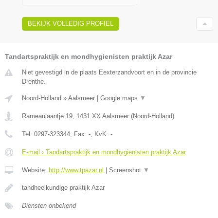
BEKIJK VOLLEDIG PROFIEL
Tandartspraktijk en mondhygienisten praktijk Azar
Niet gevestigd in de plaats Eexterzandvoort en in de provincie
Drenthe.
Noord-Holland
»
Aalsmeer
|
Google maps
▼
Rameaulaantje 19
,
1431 XX
Aalsmeer
(
Noord-Holland
)
Tel:
0297-323344
, Fax:
-
, KvK:
-
E-mail › Tandartspraktijk en mondhygienisten praktijk Azar
Website:
http://www.tpazar.nl
|
Screenshot
▼
tandheelkundige praktijk Azar
Diensten onbekend