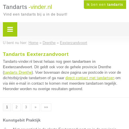
Ik ben een
tandarts
Tandarts
-vinder.nl
Vind een tandarts bij u in de buurt!
U bent nu hier:
Home
»
Drenthe
»
Eexterzandvoort
Tandarts Eexterzandvoort
Tandarts-vinder.nl bevat helaas nog geen
tandartsen in
Eexterzandvoort
. Dit geldt ook voor de gehele provincie Drenthe
(
tandarts Drenthe
). Voer bovenaan deze pagina uw postcode in voor de
dichtstbijzijnde tandartsen of ga naar
direct contact met tandartsen
om
via één e-mail in contact te komen met meerdere tandartsen tegelijk.
Hieronder worden nu overige resultaten getoond.
1
2
3
»
»»
Kunstgebit Praktijk