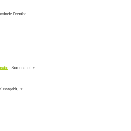
rovincie Drenthe.
ratie
|
Screenshot
▼
Kunstgebit,
▼