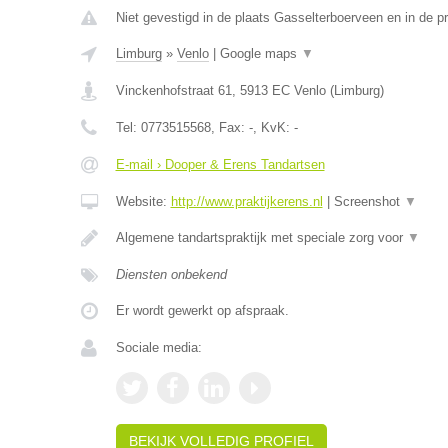
Niet gevestigd in de plaats Gasselterboerveen en in de p
Limburg
»
Venlo
|
Google maps
▼
Vinckenhofstraat 61
,
5913 EC
Venlo
(
Limburg
)
Tel:
0773515568
, Fax:
-
, KvK:
-
E-mail › Dooper & Erens Tandartsen
Website:
http://www.praktijkerens.nl
|
Screenshot
▼
Algemene tandartspraktijk met speciale zorg voor
▼
Diensten onbekend
Er wordt gewerkt op afspraak.
Sociale media:
BEKIJK VOLLEDIG PROFIEL