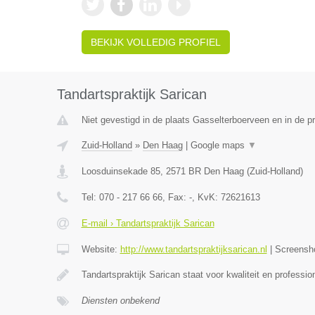
BEKIJK VOLLEDIG PROFIEL
Tandartspraktijk Sarican
Niet gevestigd in de plaats Gasselterboerveen en in de p
Zuid-Holland
»
Den Haag
|
Google maps
▼
Loosduinsekade 85
,
2571 BR
Den Haag
(
Zuid-Holland
)
Tel:
070 - 217 66 66
, Fax:
-
, KvK:
72621613
E-mail › Tandartspraktijk Sarican
Website:
http://www.tandartspraktijksarican.nl
|
Screensh
Tandartspraktijk Sarican staat voor kwaliteit en profess
Diensten onbekend