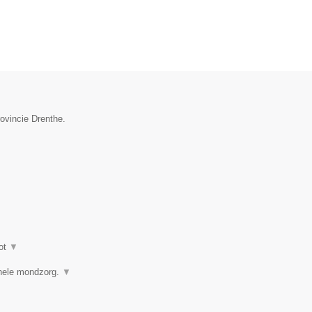
rovincie Drenthe.
ot
▼
ionele mondzorg.
▼