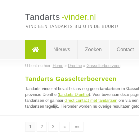
Tandarts
-vinder.nl
VIND EEN TANDARTS BIJ U IN DE BUURT!
Nieuws
Zoeken
Contact
U bent nu hier:
Home
»
Drenthe
»
Gasselterboerveen
Tandarts Gasselterboerveen
Tandarts-vinder.nl bevat helaas nog geen
tandartsen in Gasse
provincie Drenthe (
tandarts Drenthe
). Voer bovenaan deze pagin
tandartsen of ga naar
direct contact met tandartsen
om via één 
tandartsen tegelijk. Hieronder worden nu overige resultaten get
1
2
3
»
»»