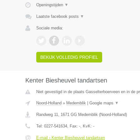
Openingstijden
▼
Laatste facebook posts
▼
Sociale media:
BEKIJK VOLLEDIG PROFIEL
Kenter Biesheuvel tandartsen
Niet gevestigd in de plaats Gasselterboerveen en in de p
Noord-Holland
»
Medemblik
|
Google maps
▼
Randweg 11
,
1671 GG
Medemblik
(
Noord-Holland
)
Tel:
0227-541634
, Fax:
-
, KvK:
-
E-mail › Kenter Biesheuvel tandartsen