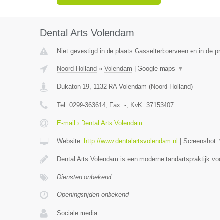
Dental Arts Volendam
Niet gevestigd in de plaats Gasselterboerveen en in de p
Noord-Holland
»
Volendam
|
Google maps
▼
Dukaton 19
,
1132 RA
Volendam
(
Noord-Holland
)
Tel:
0299-363614
, Fax:
-
, KvK:
37153407
E-mail › Dental Arts Volendam
Website:
http://www.dentalartsvolendam.nl
|
Screenshot
Dental Arts Volendam is een moderne tandartspraktijk voo
Diensten onbekend
Openingstijden onbekend
Sociale media: