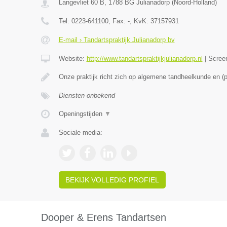
Langevliet 60 B
,
1788 BG
Julianadorp
(
Noord-Holland
)
Tel:
0223-641100
, Fax:
-
, KvK:
37157931
E-mail › Tandartspraktijk Julianadorp bv
Website:
http://www.tandartspraktijkjulianadorp.nl
|
Scree
Onze praktijk richt zich op algemene tandheelkunde en (
Diensten onbekend
Openingstijden
▼
Sociale media:
BEKIJK VOLLEDIG PROFIEL
Dooper & Erens Tandartsen