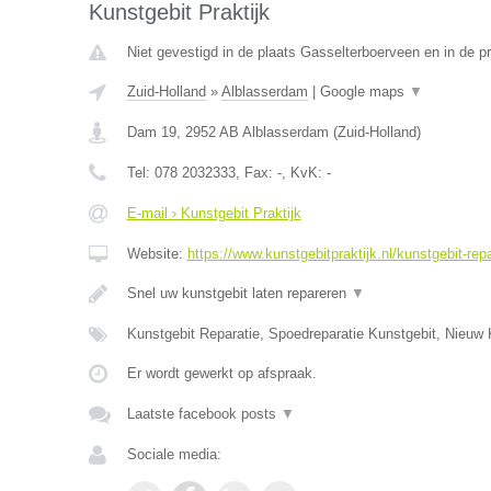
Kunstgebit Praktijk
Niet gevestigd in de plaats Gasselterboerveen en in de p
Zuid-Holland
»
Alblasserdam
|
Google maps
▼
Dam 19
,
2952 AB
Alblasserdam
(
Zuid-Holland
)
Tel:
078 2032333
, Fax:
-
, KvK:
-
E-mail › Kunstgebit Praktijk
Website:
https://www.kunstgebitpraktijk.nl/kunstgebit-repa
Snel uw kunstgebit laten repareren
▼
Kunstgebit Reparatie, Spoedreparatie Kunstgebit, Nieuw 
Er wordt gewerkt op afspraak.
Laatste facebook posts
▼
Sociale media: