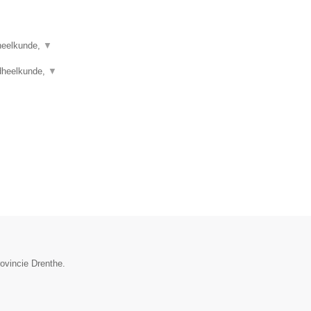
dheelkunde,
▼
dheelkunde,
▼
rovincie Drenthe.