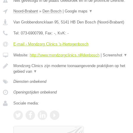
Niet gevestigd in de plaats Geelbroek en in de provincie Drenthe.
Noord-Brabant
»
Den Bosch
|
Google maps
▼
Van Grobbendoncklaan 95
,
5141 HB
Den Bosch
(
Noord-Brabant
)
Tel:
073-6900799
, Fax:
-
, KvK:
-
E-mail › Mondzorg Clinics 's-Hertogenbosch
Website:
http://www.mondzorgclinics.nl#denbosch
|
Screenshot
▼
Mondzorg Clinics zijn moderne toonaangevende praktijken op het
gebied van
▼
Diensten onbekend
Openingstijden onbekend
Sociale media: