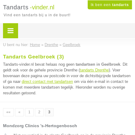
Ik ben een
tandarts
Tandarts
-vinder.nl
Vind een tandarts bij u in de buurt!
U bent nu hier:
Home
»
Drenthe
»
Geelbroek
Tandarts Geelbroek (3)
Tandarts-vinder.nl bevat helaas nog geen
tandartsen in Geelbroek
. Dit
geldt ook voor de gehele provincie Drenthe (
tandarts Drenthe
). Voer
bovenaan deze pagina uw postcode in voor de dichtstbijzijnde tandartsen
of ga naar
direct contact met tandartsen
om via één e-mail in contact te
komen met meerdere tandartsen tegelijk. Hieronder worden nu overige
resultaten getoond.
««
«
1
2
3
Mondzorg Clinics 's-Hertogenbosch