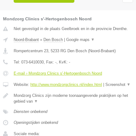
Mondzorg Clinics s'-Hertogenbosch Noord
Niet gevestigd in de plaats Geelbroek en in de provincie Drenthe.
Noord-Brabant
»
Den Bosch
|
Google maps
▼
Rompertcentrum 23
,
5233 RG
Den Bosch
(
Noord-Brabant
)
Tel:
073-6410030
, Fax:
-
, KvK:
-
E-mail › Mondzorg Clinics s'-Hertogenbosch Noord
Website:
http://www.mondzorgclinics.nl/index.html
|
Screenshot
▼
Mondzorg Clinics zijn moderne toonaangevende praktijken op het
gebied van
▼
Diensten onbekend
Openingstijden onbekend
Sociale media: