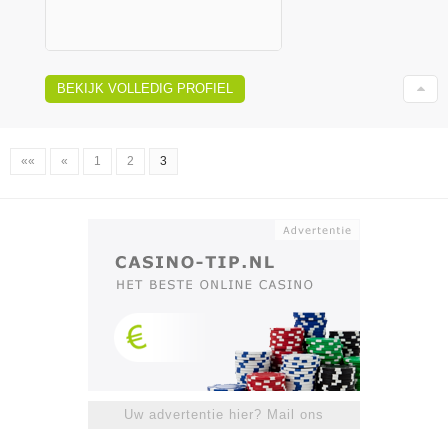
BEKIJK VOLLEDIG PROFIEL
««
«
1
2
3
Uw advertentie hier? Mail ons