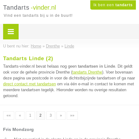
Ik ben een
tandarts
Tandarts
-vinder.nl
Vind een tandarts bij u in de buurt!
U bent nu hier:
Home
»
Drenthe
»
Linde
Tandarts Linde (2)
Tandarts-vinder.nl bevat helaas nog geen
tandartsen in Linde
. Dit geldt
ook voor de gehele provincie Drenthe (
tandarts Drenthe
). Voer bovenaan
deze pagina uw postcode in voor de dichtstbijzijnde tandartsen of ga naar
direct contact met tandartsen
om via één e-mail in contact te komen met
meerdere tandartsen tegelijk. Hieronder worden nu overige resultaten
getoond.
««
«
1
2
3
»
»»
Fris Mondzorg