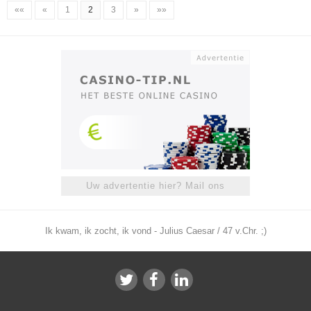
««
«
1
2
3
»
»»
Uw advertentie hier? Mail ons
Ik kwam, ik zocht, ik vond - Julius Caesar / 47 v.Chr. ;)