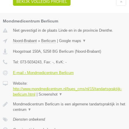
BEKIJK VOLLEDIG PROFIEL
Mondmedicentrum Berlicum
Niet gevestigd in de plaats Linde en in de provincie Drenthe.
Noord-Brabant
»
Berlicum
|
Google maps
▼
Hoogstraat 150A
,
5258 BG
Berlicum
(
Noord-Brabant
)
Tel:
073-5034243
, Fax:
-
, KvK:
-
E-mail › Mondmedicentrum Berlicum
Website:
http://www.mondmedicentrum.nl/bues_cms/nl/15/tandartspraktijk-
berlicum.html
|
Screenshot
▼
Mondmedicentrum Berlicum is een algemene tandartspraktijk in het
centrum
▼
Diensten onbekend