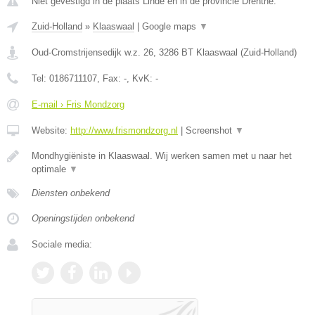
Niet gevestigd in de plaats Linde en in de provincie Drenthe.
Zuid-Holland
»
Klaaswaal
|
Google maps
▼
Oud-Cromstrijensedijk w.z. 26
,
3286 BT
Klaaswaal
(
Zuid-Holland
)
Tel:
0186711107
, Fax:
-
, KvK:
-
E-mail › Fris Mondzorg
Website:
http://www.frismondzorg.nl
|
Screenshot
▼
Mondhygiëniste in Klaaswaal. Wij werken samen met u naar het
optimale
▼
Diensten onbekend
Openingstijden onbekend
Sociale media: