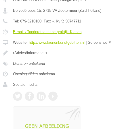
Belvedèrebos 1b
,
2715 VA
Zoetermeer
(
Zuid-Holland
)
Tel:
079-3210100
, Fax:
-
, KvK:
50747711
E-mail › Tandprothetische praktijk Kienen
Website:
http://www.kienenkunstgebitten.nl
|
Screenshot
▼
•Advies/informatie
▼
Diensten onbekend
Openingstijden onbekend
Sociale media: