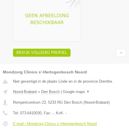
BEKIJK VOLLEDIG PROFIEL
Mondzorg Clinics s'-Hertogenbosch Noord
Niet gevestigd in de plaats Linde en in de provincie Drenthe.
Noord-Brabant
»
Den Bosch
|
Google maps
▼
Rompertcentrum 23
,
5233 RG
Den Bosch
(
Noord-Brabant
)
Tel:
073-6410030
, Fax:
-
, KvK:
-
E-mail › Mondzorg Clinics s'-Hertogenbosch Noord