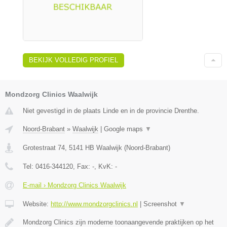
BEKIJK VOLLEDIG PROFIEL
Mondzorg Clinics Waalwijk
Niet gevestigd in de plaats Linde en in de provincie Drenthe.
Noord-Brabant
»
Waalwijk
|
Google maps
▼
Grotestraat 74
,
5141 HB
Waalwijk
(
Noord-Brabant
)
Tel:
0416-344120
, Fax:
-
, KvK:
-
E-mail › Mondzorg Clinics Waalwijk
Website:
http://www.mondzorgclinics.nl
|
Screenshot
▼
Mondzorg Clinics zijn moderne toonaangevende praktijken op het