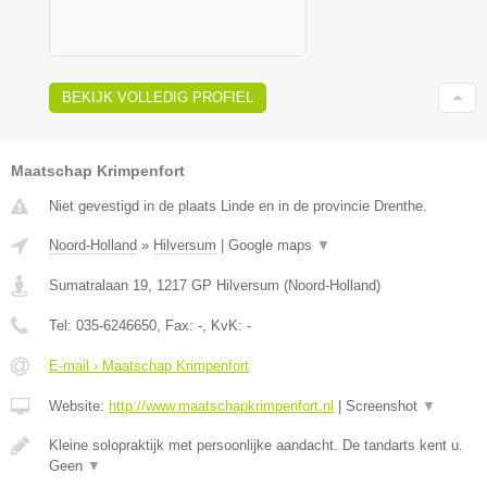
BEKIJK VOLLEDIG PROFIEL
Maatschap Krimpenfort
Niet gevestigd in de plaats Linde en in de provincie Drenthe.
Noord-Holland
»
Hilversum
|
Google maps
▼
Sumatralaan 19
,
1217 GP
Hilversum
(
Noord-Holland
)
Tel:
035-6246650
, Fax:
-
, KvK:
-
E-mail › Maatschap Krimpenfort
Website:
http://www.maatschapkrimpenfort.nl
|
Screenshot
▼
Kleine solopraktijk met persoonlijke aandacht. De tandarts kent u.
Geen
▼