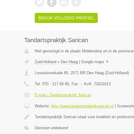
BEKIJK VOLLEDIG PROFIEL
Tandartspraktijk Sarican
Niet gevestigd in de plaats Middendorp en in de provincie
Zuid-Holland
»
Den Haag
|
Google maps
▼
Loosduinsekade 85
,
2571 BR
Den Haag
(
Zuid-Holland
)
Tel:
070 - 217 66 66
, Fax:
-
, KvK:
72621613
E-mail › Tandartspraktijk Sarican
Website:
http://www.tandartspraktijksarican.nl
|
Screensh
Tandartspraktijk Sarican staat voor kwaliteit en profess
Diensten onbekend