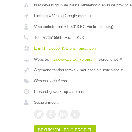
Niet gevestigd in de plaats Middendorp en in de provincie
Limburg
»
Venlo
|
Google maps
▼
Vinckenhofstraat 61
,
5913 EC
Venlo
(
Limburg
)
Tel:
0773515568
, Fax:
-
, KvK:
-
E-mail › Dooper & Erens Tandartsen
Website:
http://www.praktijkerens.nl
|
Screenshot
▼
Algemene tandartspraktijk met speciale zorg voor
▼
Diensten onbekend
Er wordt gewerkt op afspraak.
Sociale media:
BEKIJK VOLLEDIG PROFIEL