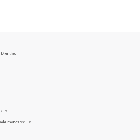
 Drenthe.
ot
▼
ionele mondzorg.
▼