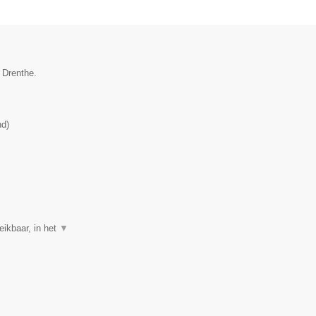
 Drenthe.
nd
)
eikbaar, in het
▼