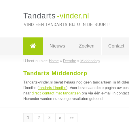
Tandarts
-vinder.nl
VIND EEN TANDARTS BIJ U IN DE BUURT!
Nieuws
Zoeken
Contact
U bent nu hier:
Home
»
Drenthe
»
Middendorp
Tandarts Middendorp
Tandarts-vinder.nl bevat helaas nog geen
tandartsen in Midd
Drenthe (
tandarts Drenthe
). Voer bovenaan deze pagina uw postc
naar
direct contact met tandartsen
om via één e-mail in contact
Hieronder worden nu overige resultaten getoond.
1
2
3
»
»»