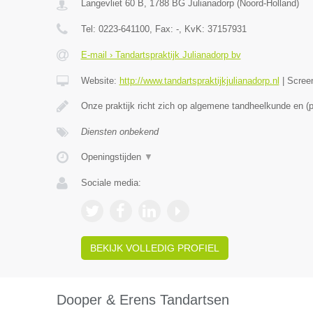
Langevliet 60 B
,
1788 BG
Julianadorp
(
Noord-Holland
)
Tel:
0223-641100
, Fax:
-
, KvK:
37157931
E-mail › Tandartspraktijk Julianadorp bv
Website:
http://www.tandartspraktijkjulianadorp.nl
|
Scree
Onze praktijk richt zich op algemene tandheelkunde en (
Diensten onbekend
Openingstijden
▼
Sociale media:
BEKIJK VOLLEDIG PROFIEL
Dooper & Erens Tandartsen