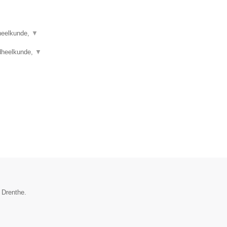
dheelkunde,
▼
dheelkunde,
▼
 Drenthe.