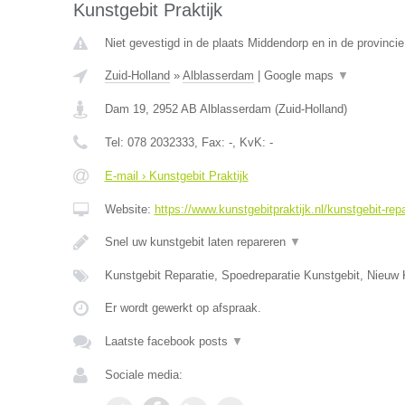
Kunstgebit Praktijk
Niet gevestigd in de plaats Middendorp en in de provincie
Zuid-Holland
»
Alblasserdam
|
Google maps
▼
Dam 19
,
2952 AB
Alblasserdam
(
Zuid-Holland
)
Tel:
078 2032333
, Fax:
-
, KvK:
-
E-mail › Kunstgebit Praktijk
Website:
https://www.kunstgebitpraktijk.nl/kunstgebit-repa
Snel uw kunstgebit laten repareren
▼
Kunstgebit Reparatie, Spoedreparatie Kunstgebit, Nieuw 
Er wordt gewerkt op afspraak.
Laatste facebook posts
▼
Sociale media: