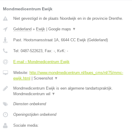
Mondmedicentrum Ewijk
Niet gevestigd in de plaats Noordwijk en in de provincie Drenthe.
Gelderland
»
Ewijk
|
Google maps
▼
Past. Hootsmansstraat 1A
,
6644 CC
Ewijk
(
Gelderland
)
Tel:
0487-522623
, Fax:
-
, KvK:
-
E-mail › Mondmedicentrum Ewijk
Website:
http://www.mondmedicentrum.nl/bues_cms/nl/75/mmc-
ewijk.html
|
Screenshot
▼
Mondmedicentrum Ewijk is een algemene tandartspraktijk.
Mondmedicentrum wil
▼
Diensten onbekend
Openingstijden onbekend
Sociale media: