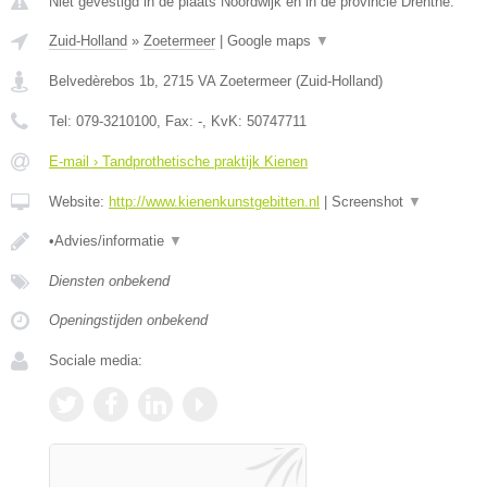
Niet gevestigd in de plaats Noordwijk en in de provincie Drenthe.
Zuid-Holland
»
Zoetermeer
|
Google maps
▼
Belvedèrebos 1b
,
2715 VA
Zoetermeer
(
Zuid-Holland
)
Tel:
079-3210100
, Fax:
-
, KvK:
50747711
E-mail › Tandprothetische praktijk Kienen
Website:
http://www.kienenkunstgebitten.nl
|
Screenshot
▼
•Advies/informatie
▼
Diensten onbekend
Openingstijden onbekend
Sociale media: