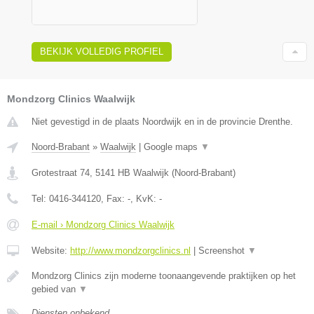
BEKIJK VOLLEDIG PROFIEL
Mondzorg Clinics Waalwijk
Niet gevestigd in de plaats Noordwijk en in de provincie Drenthe.
Noord-Brabant
»
Waalwijk
|
Google maps
▼
Grotestraat 74
,
5141 HB
Waalwijk
(
Noord-Brabant
)
Tel:
0416-344120
, Fax:
-
, KvK:
-
E-mail › Mondzorg Clinics Waalwijk
Website:
http://www.mondzorgclinics.nl
|
Screenshot
▼
Mondzorg Clinics zijn moderne toonaangevende praktijken op het
gebied van
▼
Diensten onbekend