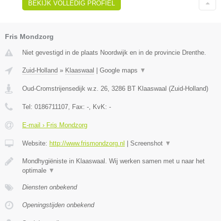
BEKIJK VOLLEDIG PROFIEL
Fris Mondzorg
Niet gevestigd in de plaats Noordwijk en in de provincie Drenthe.
Zuid-Holland
»
Klaaswaal
|
Google maps
▼
Oud-Cromstrijensedijk w.z. 26
,
3286 BT
Klaaswaal
(
Zuid-Holland
)
Tel:
0186711107
, Fax:
-
, KvK:
-
E-mail › Fris Mondzorg
Website:
http://www.frismondzorg.nl
|
Screenshot
▼
Mondhygiëniste in Klaaswaal. Wij werken samen met u naar het
optimale
▼
Diensten onbekend
Openingstijden onbekend