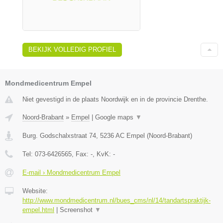
BEKIJK VOLLEDIG PROFIEL
Mondmedicentrum Empel
Niet gevestigd in de plaats Noordwijk en in de provincie Drenthe.
Noord-Brabant
»
Empel
|
Google maps
▼
Burg. Godschalxstraat 74
,
5236 AC
Empel
(
Noord-Brabant
)
Tel:
073-6426565
, Fax:
-
, KvK:
-
E-mail › Mondmedicentrum Empel
Website:
http://www.mondmedicentrum.nl/bues_cms/nl/14/tandartspraktijk-
empel.html
|
Screenshot
▼