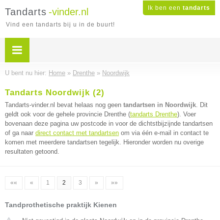
Ik ben een
tandarts
Tandarts
-vinder.nl
Vind een tandarts bij u in de buurt!
U bent nu hier:
Home
»
Drenthe
»
Noordwijk
Tandarts Noordwijk (2)
Tandarts-vinder.nl bevat helaas nog geen
tandartsen in Noordwijk
. Dit
geldt ook voor de gehele provincie Drenthe (
tandarts Drenthe
). Voer
bovenaan deze pagina uw postcode in voor de dichtstbijzijnde tandartsen
of ga naar
direct contact met tandartsen
om via één e-mail in contact te
komen met meerdere tandartsen tegelijk. Hieronder worden nu overige
resultaten getoond.
««
«
1
2
3
»
»»
Tandprothetische praktijk Kienen