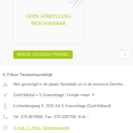
BEKIJK VOLLEDIG PROFIEL
C Filius Tandartspraktijk
Niet gevestigd in de plaats Noordwijk en in de provincie Drenthe.
Zuid-Holland
»
S Gravenhage
|
Google maps
▼
Lichtenbergweg 4
,
2532 AA
S Gravenhage
(
Zuid-Holland
)
Tel:
070-3679080
, Fax:
070-3297700
, KvK:
-
E-mail › C Filius Tandartspraktijk