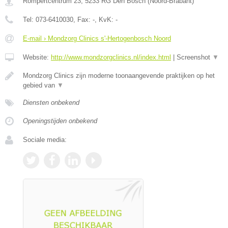
Rompertcentrum 23
,
5233 RG
Den Bosch
(
Noord-Brabant
)
Tel:
073-6410030
, Fax:
-
, KvK:
-
E-mail › Mondzorg Clinics s'-Hertogenbosch Noord
Website:
http://www.mondzorgclinics.nl/index.html
|
Screenshot
▼
Mondzorg Clinics zijn moderne toonaangevende praktijken op het
gebied van
▼
Diensten onbekend
Openingstijden onbekend
Sociale media: