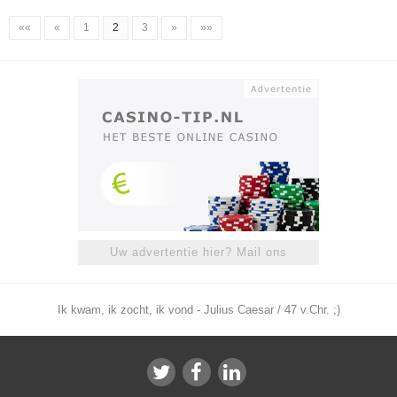
««
«
1
2
3
»
»»
Uw advertentie hier? Mail ons
Ik kwam, ik zocht, ik vond - Julius Caesar / 47 v.Chr. ;)