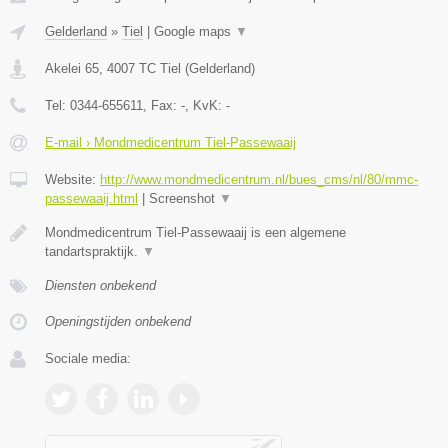
Gelderland
»
Tiel
|
Google maps
▼
Akelei 65
,
4007 TC
Tiel
(
Gelderland
)
Tel:
0344-655611
, Fax:
-
, KvK:
-
E-mail › Mondmedicentrum Tiel-Passewaaij
Website:
http://www.mondmedicentrum.nl/bues_cms/nl/80/mmc-
passewaaij.html
|
Screenshot
▼
Mondmedicentrum Tiel-Passewaaij is een algemene
tandartspraktijk.
▼
Diensten onbekend
Openingstijden onbekend
Sociale media: