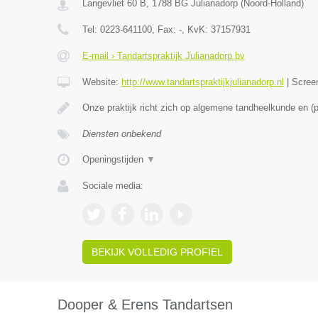
Langevliet 60 B
,
1788 BG
Julianadorp
(
Noord-Holland
)
Tel:
0223-641100
, Fax:
-
, KvK:
37157931
E-mail › Tandartspraktijk Julianadorp bv
Website:
http://www.tandartspraktijkjulianadorp.nl
|
Scree
Onze praktijk richt zich op algemene tandheelkunde en (
Diensten onbekend
Openingstijden
▼
Sociale media:
BEKIJK VOLLEDIG PROFIEL
Dooper & Erens Tandartsen