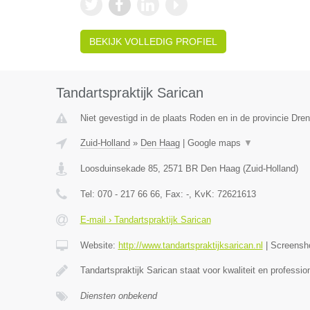
BEKIJK VOLLEDIG PROFIEL
Tandartspraktijk Sarican
Niet gevestigd in de plaats Roden en in de provincie Dren
Zuid-Holland
»
Den Haag
|
Google maps
▼
Loosduinsekade 85
,
2571 BR
Den Haag
(
Zuid-Holland
)
Tel:
070 - 217 66 66
, Fax:
-
, KvK:
72621613
E-mail › Tandartspraktijk Sarican
Website:
http://www.tandartspraktijksarican.nl
|
Screensh
Tandartspraktijk Sarican staat voor kwaliteit en profess
Diensten onbekend