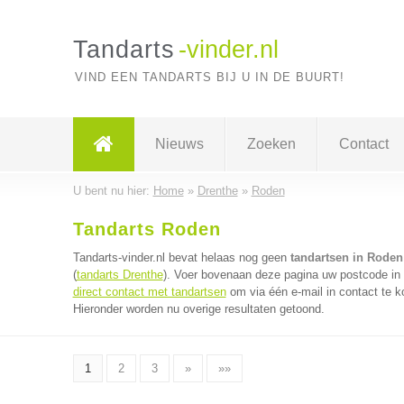
Tandarts
-vinder.nl
VIND EEN TANDARTS BIJ U IN DE BUURT!
Nieuws
Zoeken
Contact
U bent nu hier:
Home
»
Drenthe
»
Roden
Tandarts Roden
Tandarts-vinder.nl bevat helaas nog geen
tandartsen in Roden
(
tandarts Drenthe
). Voer bovenaan deze pagina uw postcode in v
direct contact met tandartsen
om via één e-mail in contact te k
Hieronder worden nu overige resultaten getoond.
1
2
3
»
»»