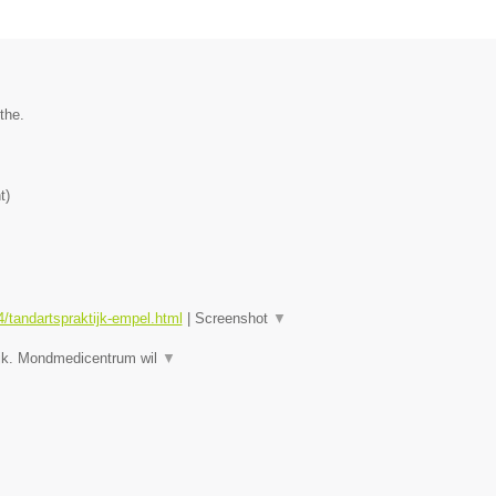
the.
t
)
tandartspraktijk-empel.html
|
Screenshot
▼
jk. Mondmedicentrum wil
▼