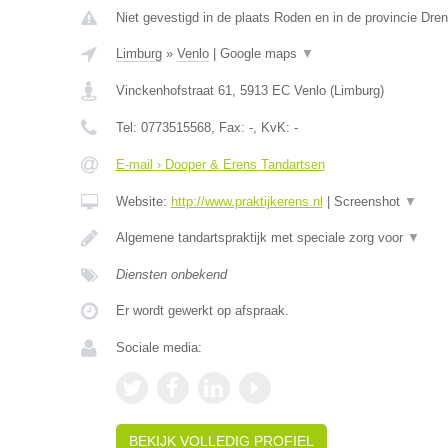
Niet gevestigd in de plaats Roden en in de provincie Dren
Limburg
»
Venlo
|
Google maps
▼
Vinckenhofstraat 61
,
5913 EC
Venlo
(
Limburg
)
Tel:
0773515568
, Fax:
-
, KvK:
-
E-mail › Dooper & Erens Tandartsen
Website:
http://www.praktijkerens.nl
|
Screenshot
▼
Algemene tandartspraktijk met speciale zorg voor
▼
Diensten onbekend
Er wordt gewerkt op afspraak.
Sociale media:
BEKIJK VOLLEDIG PROFIEL