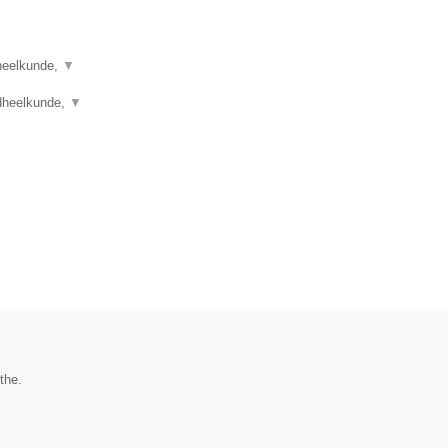
dheelkunde,
▼
dheelkunde,
▼
the.