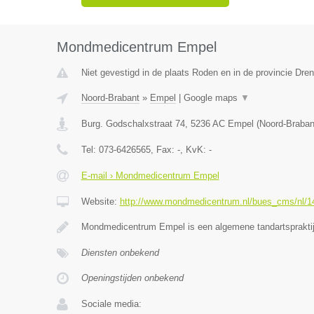
Mondmedicentrum Empel
Niet gevestigd in de plaats Roden en in de provincie Dren
Noord-Brabant
»
Empel
|
Google maps
▼
Burg. Godschalxstraat 74
,
5236 AC
Empel
(
Noord-Braban
Tel:
073-6426565
, Fax:
-
, KvK:
-
E-mail › Mondmedicentrum Empel
Website:
http://www.mondmedicentrum.nl/bues_cms/nl/14/
Mondmedicentrum Empel is een algemene tandartsprakti
Diensten onbekend
Openingstijden onbekend
Sociale media: