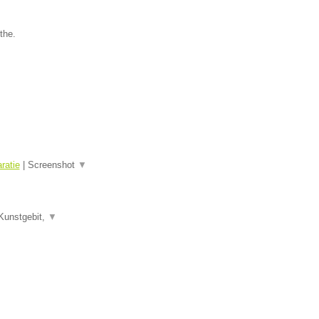
the.
ratie
|
Screenshot
▼
Kunstgebit,
▼