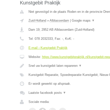
Kunstgebit Praktijk
Niet gevestigd in de plaats Roden en in de provincie Dren
Zuid-Holland
»
Alblasserdam
|
Google maps
▼
Dam 19
,
2952 AB
Alblasserdam
(
Zuid-Holland
)
Tel:
078 2032333
, Fax:
-
, KvK:
-
E-mail › Kunstgebit Praktijk
Website:
https://www.kunstgebitpraktijk.nl/kunstgebit-repa
Snel uw kunstgebit laten repareren
▼
Kunstgebit Reparatie, Spoedreparatie Kunstgebit, Nieuw 
Er wordt gewerkt op afspraak.
Laatste facebook posts
▼
Sociale media: