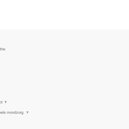
the.
ot
▼
ionele mondzorg.
▼