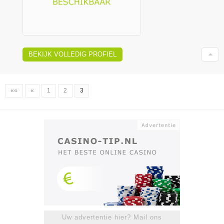
BEKIJK VOLLEDIG PROFIEL
««
«
1
2
3
Uw advertentie hier? Mail ons