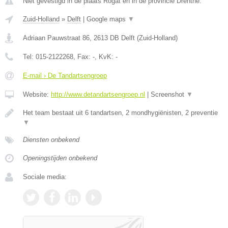
Niet gevestigd in de plaats Rogat en in de provincie Drenthe.
Zuid-Holland
»
Delft
|
Google maps
▼
Adriaan Pauwstraat 86
,
2613 DB
Delft
(
Zuid-Holland
)
Tel:
015-2122268
, Fax:
-
, KvK:
-
E-mail › De Tandartsengroep
Website:
http://www.detandartsengroep.nl
|
Screenshot
▼
Het team bestaat uit 6 tandartsen, 2 mondhygiënisten, 2 preventie
▼
Diensten onbekend
Openingstijden onbekend
Sociale media: