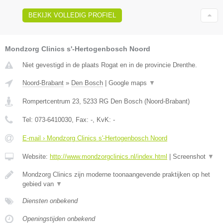
BEKIJK VOLLEDIG PROFIEL
Mondzorg Clinics s'-Hertogenbosch Noord
Niet gevestigd in de plaats Rogat en in de provincie Drenthe.
Noord-Brabant
»
Den Bosch
|
Google maps
▼
Rompertcentrum 23
,
5233 RG
Den Bosch
(
Noord-Brabant
)
Tel:
073-6410030
, Fax:
-
, KvK:
-
E-mail › Mondzorg Clinics s'-Hertogenbosch Noord
Website:
http://www.mondzorgclinics.nl/index.html
|
Screenshot
▼
Mondzorg Clinics zijn moderne toonaangevende praktijken op het
gebied van
▼
Diensten onbekend
Openingstijden onbekend