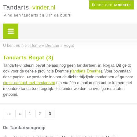
Ik ben een
tandarts
Tandarts
-vinder.nl
Vind een tandarts bij u in de buurt!
U bent nu hier:
Home
»
Drenthe
»
Rogat
Tandarts Rogat (3)
Tandarts-vinder.nl bevat helaas nog geen
tandartsen in Rogat
. Dit geldt
ook voor de gehele provincie Drenthe (
tandarts Drenthe
). Voer bovenaan
deze pagina uw postcode in voor de dichtstbijzijnde tandartsen of ga naar
direct contact met tandartsen
om via één e-mail in contact te komen met
meerdere tandartsen tegelijk. Hieronder worden nu overige resultaten
getoond.
««
«
1
2
3
De Tandartsengroep