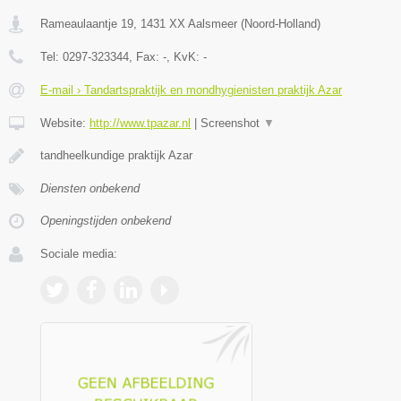
Rameaulaantje 19
,
1431 XX
Aalsmeer
(
Noord-Holland
)
Tel:
0297-323344
, Fax:
-
, KvK:
-
E-mail › Tandartspraktijk en mondhygienisten praktijk Azar
Website:
http://www.tpazar.nl
|
Screenshot
▼
tandheelkundige praktijk Azar
Diensten onbekend
Openingstijden onbekend
Sociale media: