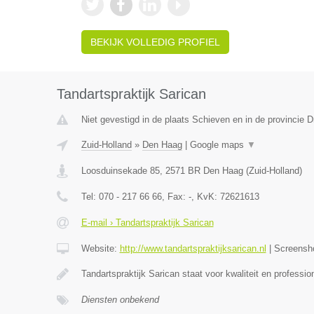
BEKIJK VOLLEDIG PROFIEL
Tandartspraktijk Sarican
Niet gevestigd in de plaats Schieven en in de provincie D
Zuid-Holland
»
Den Haag
|
Google maps
▼
Loosduinsekade 85
,
2571 BR
Den Haag
(
Zuid-Holland
)
Tel:
070 - 217 66 66
, Fax:
-
, KvK:
72621613
E-mail › Tandartspraktijk Sarican
Website:
http://www.tandartspraktijksarican.nl
|
Screensh
Tandartspraktijk Sarican staat voor kwaliteit en profess
Diensten onbekend