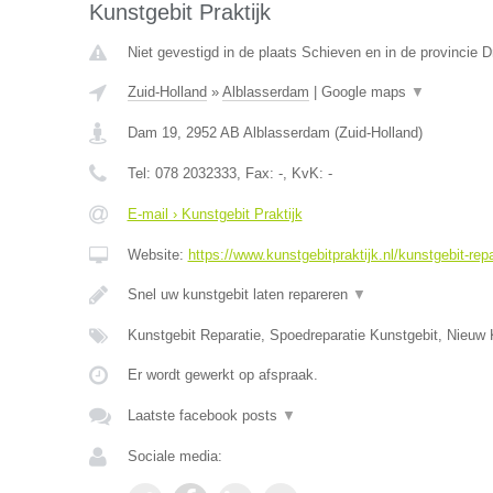
Kunstgebit Praktijk
Niet gevestigd in de plaats Schieven en in de provincie D
Zuid-Holland
»
Alblasserdam
|
Google maps
▼
Dam 19
,
2952 AB
Alblasserdam
(
Zuid-Holland
)
Tel:
078 2032333
, Fax:
-
, KvK:
-
E-mail › Kunstgebit Praktijk
Website:
https://www.kunstgebitpraktijk.nl/kunstgebit-repa
Snel uw kunstgebit laten repareren
▼
Kunstgebit Reparatie, Spoedreparatie Kunstgebit, Nieuw 
Er wordt gewerkt op afspraak.
Laatste facebook posts
▼
Sociale media: