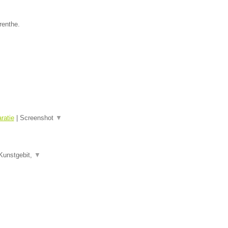
renthe.
ratie
|
Screenshot
▼
Kunstgebit,
▼