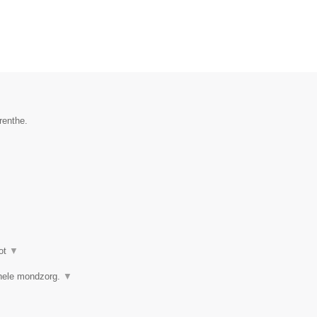
renthe.
ot
▼
ionele mondzorg.
▼