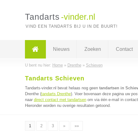
Tandarts
-vinder.nl
VIND EEN TANDARTS BIJ U IN DE BUURT!
Nieuws
Zoeken
Contact
U bent nu hier:
Home
»
Drenthe
»
Schieven
Tandarts Schieven
Tandarts-vinder.nl bevat helaas nog geen
tandartsen in Schie
Drenthe (
tandarts Drenthe
). Voer bovenaan deze pagina uw postc
naar
direct contact met tandartsen
om via één e-mail in contact
Hieronder worden nu overige resultaten getoond.
1
2
3
»
»»