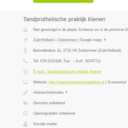
Tandprothetische praktijk Kienen
Niet gevestigd in de plaats Schieven en in de provincie D
Zuid-Holland
»
Zoetermeer
|
Google maps
▼
Belvedèrebos 1b
,
2715 VA
Zoetermeer
(
Zuid-Holland
)
Tel:
079-3210100
, Fax:
-
, KvK:
50747711
E-mail › Tandprothetische praktijk Kienen
Website:
http://www.kienenkunstgebitten.nl
|
Screenshot
•Advies/informatie
▼
Diensten onbekend
Openingstijden onbekend
Sociale media: