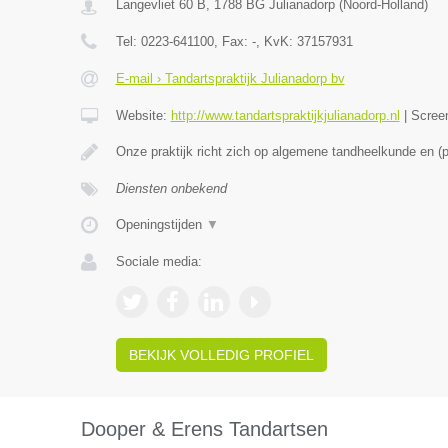
Langevliet 60 B
,
1788 BG
Julianadorp
(
Noord-Holland
)
Tel:
0223-641100
, Fax:
-
, KvK:
37157931
E-mail › Tandartspraktijk Julianadorp bv
Website:
http://www.tandartspraktijkjulianadorp.nl
|
Scree
Onze praktijk richt zich op algemene tandheelkunde en (
Diensten onbekend
Openingstijden
▼
Sociale media:
BEKIJK VOLLEDIG PROFIEL
Dooper & Erens Tandartsen