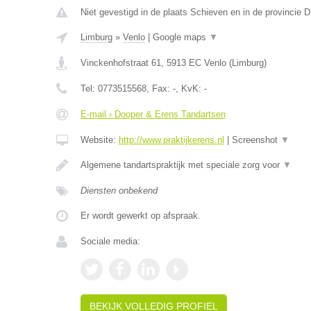
Niet gevestigd in de plaats Schieven en in de provincie D
Limburg
»
Venlo
|
Google maps
▼
Vinckenhofstraat 61
,
5913 EC
Venlo
(
Limburg
)
Tel:
0773515568
, Fax:
-
, KvK:
-
E-mail › Dooper & Erens Tandartsen
Website:
http://www.praktijkerens.nl
|
Screenshot
▼
Algemene tandartspraktijk met speciale zorg voor
▼
Diensten onbekend
Er wordt gewerkt op afspraak.
Sociale media:
BEKIJK VOLLEDIG PROFIEL