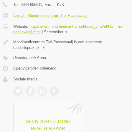
Tel:
0344-655611
, Fax:
-
, KvK:
-
E-mail › Mondmedicentrum Tiel-Passewaaij
Website:
http://www.mondmedicentrum.nl/bues_cms/nl/80/mmc-
passewaaij.html
|
Screenshot
▼
Mondmedicentrum Tiel-Passewaaij is een algemene
tandartspraktijk.
▼
Diensten onbekend
Openingstijden onbekend
Sociale media: