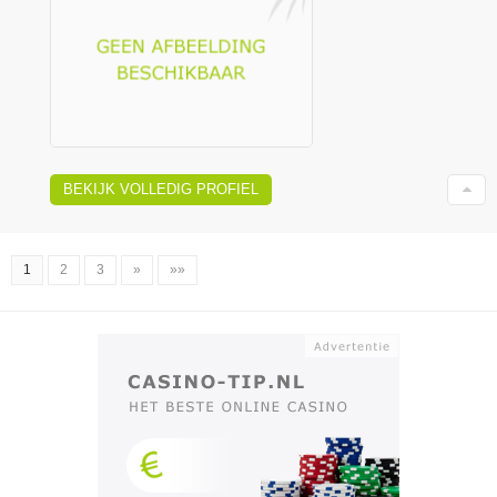
BEKIJK VOLLEDIG PROFIEL
1
2
3
»
»»