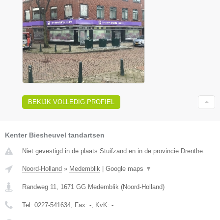
BEKIJK VOLLEDIG PROFIEL
Kenter Biesheuvel tandartsen
Niet gevestigd in de plaats Stuifzand en in de provincie Drenthe.
Noord-Holland
»
Medemblik
|
Google maps
▼
Randweg 11
,
1671 GG
Medemblik
(
Noord-Holland
)
Tel:
0227-541634
, Fax:
-
, KvK:
-