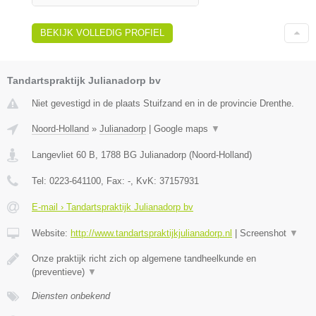
BEKIJK VOLLEDIG PROFIEL
Tandartspraktijk Julianadorp bv
Niet gevestigd in de plaats Stuifzand en in de provincie Drenthe.
Noord-Holland
»
Julianadorp
|
Google maps
▼
Langevliet 60 B
,
1788 BG
Julianadorp
(
Noord-Holland
)
Tel:
0223-641100
, Fax:
-
, KvK:
37157931
E-mail › Tandartspraktijk Julianadorp bv
Website:
http://www.tandartspraktijkjulianadorp.nl
|
Screenshot
▼
Onze praktijk richt zich op algemene tandheelkunde en
(preventieve)
▼
Diensten onbekend