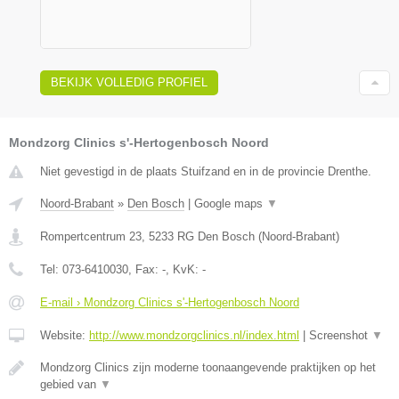
BEKIJK VOLLEDIG PROFIEL
Mondzorg Clinics s'-Hertogenbosch Noord
Niet gevestigd in de plaats Stuifzand en in de provincie Drenthe.
Noord-Brabant
»
Den Bosch
|
Google maps
▼
Rompertcentrum 23
,
5233 RG
Den Bosch
(
Noord-Brabant
)
Tel:
073-6410030
, Fax:
-
, KvK:
-
E-mail › Mondzorg Clinics s'-Hertogenbosch Noord
Website:
http://www.mondzorgclinics.nl/index.html
|
Screenshot
▼
Mondzorg Clinics zijn moderne toonaangevende praktijken op het
gebied van
▼