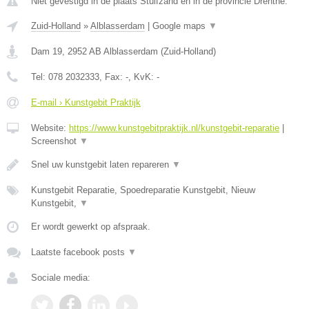
Niet gevestigd in de plaats Stuifzand en in de provincie Drenthe.
Zuid-Holland
»
Alblasserdam
|
Google maps
▼
Dam 19
,
2952 AB
Alblasserdam
(
Zuid-Holland
)
Tel:
078 2032333
, Fax:
-
, KvK:
-
E-mail › Kunstgebit Praktijk
Website:
https://www.kunstgebitpraktijk.nl/kunstgebit-reparatie
|
Screenshot
▼
Snel uw kunstgebit laten repareren
▼
Kunstgebit Reparatie, Spoedreparatie Kunstgebit, Nieuw
Kunstgebit,
▼
Er wordt gewerkt op afspraak.
Laatste facebook posts
▼
Sociale media: