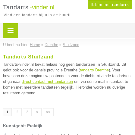
Ik ben een
tandarts
Tandarts
-vinder.nl
Vind een tandarts bij u in de buurt!
U bent nu hier:
Home
»
Drenthe
»
Stuifzand
Tandarts Stuifzand
Tandarts-vinder.nl bevat helaas nog geen
tandartsen in Stuifzand
. Dit
geldt ook voor de gehele provincie Drenthe (
tandarts Drenthe
). Voer
bovenaan deze pagina uw postcode in voor de dichtstbijzijnde tandartsen
of ga naar
direct contact met tandartsen
om via één e-mail in contact te
komen met meerdere tandartsen tegelijk. Hieronder worden nu overige
resultaten getoond.
1
2
3
»
»»
Kunstgebit Praktijk