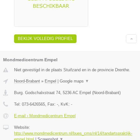
BEKIJK VOLLEDIG PROFIEL
Mondmedicentrum Empel
Niet gevestigd in de plaats Stuifzand en in de provincie Drenthe.
Noord-Brabant
»
Empel
|
Google maps
▼
Burg. Godschalxstraat 74
,
5236 AC
Empel
(
Noord-Brabant
)
Tel:
073-6426565
, Fax:
-
, KvK:
-
E-mail › Mondmedicentrum Empel
Website:
http://www.mondmedicentrum.nl/bues_cms/nl/14/tandartspraktijk-
empel.html
|
Screenshot
▼