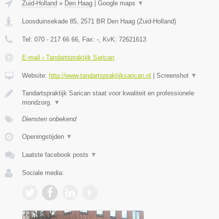
Zuid-Holland
»
Den Haag
|
Google maps
▼
Loosduinsekade 85
,
2571 BR
Den Haag
(
Zuid-Holland
)
Tel:
070 - 217 66 66
, Fax:
-
, KvK:
72621613
E-mail › Tandartspraktijk Sarican
Website:
http://www.tandartspraktijksarican.nl
|
Screenshot
▼
Tandartspraktijk Sarican staat voor kwaliteit en professionele
mondzorg.
▼
Diensten onbekend
Openingstijden
▼
Laatste facebook posts
▼
Sociale media: