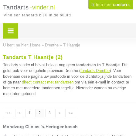
Ik ben een
tandarts
Tandarts
-vinder.nl
Vind een tandarts bij u in de buurt!
U bent nu hier:
Home
»
Drenthe
»
T Haantje
Tandarts T Haantje (2)
Tandarts-vinder.nl bevat helaas nog geen
tandartsen in T Haantje
. Dit
geldt ook voor de gehele provincie Drenthe (
tandarts Drenthe
). Voer
bovenaan deze pagina uw postcode in voor de dichtstbijzijnde tandartsen
of ga naar
direct contact met tandartsen
om via één e-mail in contact te
komen met meerdere tandartsen tegelijk. Hieronder worden nu overige
resultaten getoond.
««
«
1
2
3
»
»»
Mondzorg Clinics 's-Hertogenbosch