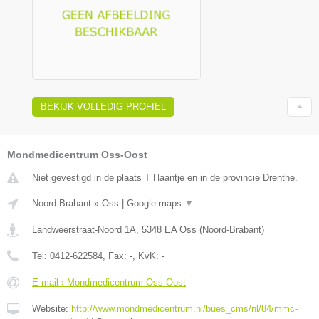
BEKIJK VOLLEDIG PROFIEL
Mondmedicentrum Oss-Oost
Niet gevestigd in de plaats T Haantje en in de provincie Drenthe.
Noord-Brabant
»
Oss
|
Google maps
▼
Landweerstraat-Noord 1A
,
5348 EA
Oss
(
Noord-Brabant
)
Tel:
0412-622584
, Fax:
-
, KvK:
-
E-mail › Mondmedicentrum Oss-Oost
Website:
http://www.mondmedicentrum.nl/bues_cms/nl/84/mmc-