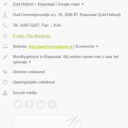
Zuid-Holland
»
Klaaswaal
|
Google maps
▼
Oud-Cromstrijensedijk w.z. 26
,
3286 BT
Klaaswaal
(
Zuid-Holland
)
Tel:
0186711107
, Fax:
-
, KvK:
-
E-mail › Fris Mondzorg
Website:
http://www.frismondzorg.nl
|
Screenshot
▼
Mondhygiëniste in Klaaswaal. Wij werken samen met u naar het
optimale
▼
Diensten onbekend
Openingstijden onbekend
Sociale media: