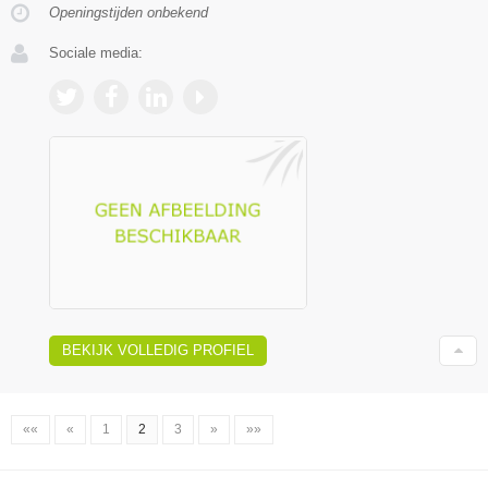
Openingstijden onbekend
Sociale media:
BEKIJK VOLLEDIG PROFIEL
««
«
1
2
3
»
»»