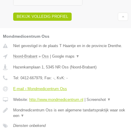
BEKIJK VOLLEDIG PROFIEL
Mondmedicentrum Oss
Niet gevestigd in de plaats T Haantje en in de provincie Drenthe.
Noord-Brabant
»
Oss
|
Google maps
▼
Hazenkamplaan 1
,
5345 NR
Oss
(
Noord-Brabant
)
Tel:
0412-667979
, Fax:
-
, KvK:
-
E-mail › Mondmedicentrum Oss
Website:
http://www.mondmedicentrum.nl
|
Screenshot
▼
Mondmedicentrum Oss is een algemene tandartspraktijk waar ook
een
▼
Diensten onbekend