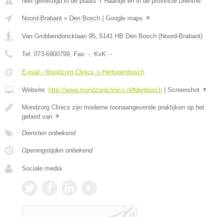
Niet gevestigd in de plaats T Haantje en in de provincie Drenthe.
Noord-Brabant
»
Den Bosch
|
Google maps
▼
Van Grobbendoncklaan 95
,
5141 HB
Den Bosch
(
Noord-Brabant
)
Tel:
073-6900799
, Fax:
-
, KvK:
-
E-mail › Mondzorg Clinics 's-Hertogenbosch
Website:
http://www.mondzorgclinics.nl#denbosch
|
Screenshot
▼
Mondzorg Clinics zijn moderne toonaangevende praktijken op het
gebied van
▼
Diensten onbekend
Openingstijden onbekend
Sociale media: