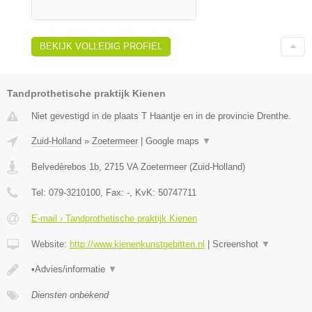
BEKIJK VOLLEDIG PROFIEL
Tandprothetische praktijk Kienen
Niet gevestigd in de plaats T Haantje en in de provincie Drenthe.
Zuid-Holland
»
Zoetermeer
|
Google maps
▼
Belvedèrebos 1b
,
2715 VA
Zoetermeer
(
Zuid-Holland
)
Tel:
079-3210100
, Fax:
-
, KvK:
50747711
E-mail › Tandprothetische praktijk Kienen
Website:
http://www.kienenkunstgebitten.nl
|
Screenshot
▼
•Advies/informatie
▼
Diensten onbekend