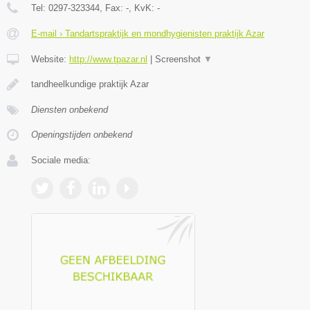
Tel:
0297-323344
, Fax:
-
, KvK:
-
E-mail › Tandartspraktijk en mondhygienisten praktijk Azar
Website:
http://www.tpazar.nl
|
Screenshot
▼
tandheelkundige praktijk Azar
Diensten onbekend
Openingstijden onbekend
Sociale media: