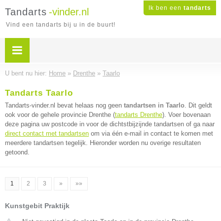
Ik ben een
tandarts
Tandarts
-vinder.nl
Vind een tandarts bij u in de buurt!
U bent nu hier:
Home
»
Drenthe
»
Taarlo
Tandarts Taarlo
Tandarts-vinder.nl bevat helaas nog geen
tandartsen in Taarlo
. Dit geldt
ook voor de gehele provincie Drenthe (
tandarts Drenthe
). Voer bovenaan
deze pagina uw postcode in voor de dichtstbijzijnde tandartsen of ga naar
direct contact met tandartsen
om via één e-mail in contact te komen met
meerdere tandartsen tegelijk. Hieronder worden nu overige resultaten
getoond.
1
2
3
»
»»
Kunstgebit Praktijk