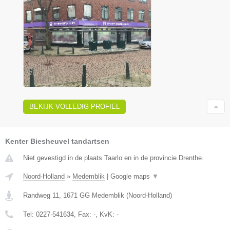
BEKIJK VOLLEDIG PROFIEL
Kenter Biesheuvel tandartsen
Niet gevestigd in de plaats Taarlo en in de provincie Drenthe.
Noord-Holland
»
Medemblik
|
Google maps
▼
Randweg 11
,
1671 GG
Medemblik
(
Noord-Holland
)
Tel:
0227-541634
, Fax:
-
, KvK:
-