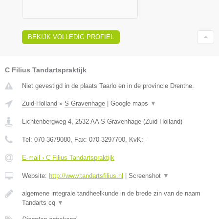
BEKIJK VOLLEDIG PROFIEL
C Filius Tandartspraktijk
Niet gevestigd in de plaats Taarlo en in de provincie Drenthe.
Zuid-Holland
»
S Gravenhage
|
Google maps
▼
Lichtenbergweg 4
,
2532 AA
S Gravenhage
(
Zuid-Holland
)
Tel:
070-3679080
, Fax:
070-3297700
, KvK:
-
E-mail › C Filius Tandartspraktijk
Website:
http://www.tandartsfilius.nl
|
Screenshot
▼
algemene integrale tandheelkunde in de brede zin van de naam
Tandarts cq
▼