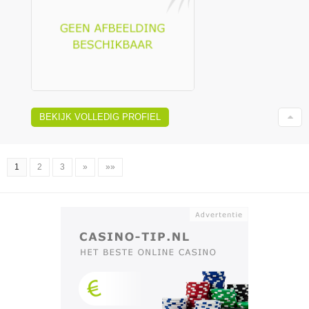
BEKIJK VOLLEDIG PROFIEL
1
2
3
»
»»