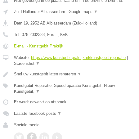
Niet gevestigd in de plaats Taarlo en in de provincie Drenthe.
Zuid-Holland
»
Alblasserdam
|
Google maps
▼
Dam 19
,
2952 AB
Alblasserdam
(
Zuid-Holland
)
Tel:
078 2032333
, Fax:
-
, KvK:
-
E-mail › Kunstgebit Praktijk
Website:
https://www.kunstgebitpraktijk.nl/kunstgebit-reparatie
|
Screenshot
▼
Snel uw kunstgebit laten repareren
▼
Kunstgebit Reparatie, Spoedreparatie Kunstgebit, Nieuw
Kunstgebit,
▼
Er wordt gewerkt op afspraak.
Laatste facebook posts
▼
Sociale media: