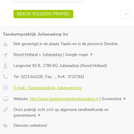
BEKIJK VOLLEDIG PROFIEL
Tandartspraktijk Julianadorp bv
Niet gevestigd in de plaats Taarlo en in de provincie Drenthe.
Noord-Holland
»
Julianadorp
|
Google maps
▼
Langevliet 60 B
,
1788 BG
Julianadorp
(
Noord-Holland
)
Tel:
0223-641100
, Fax:
-
, KvK:
37157931
E-mail › Tandartspraktijk Julianadorp bv
Website:
http://www.tandartspraktijkjulianadorp.nl
|
Screenshot
▼
Onze praktijk richt zich op algemene tandheelkunde en
(preventieve)
▼
Diensten onbekend