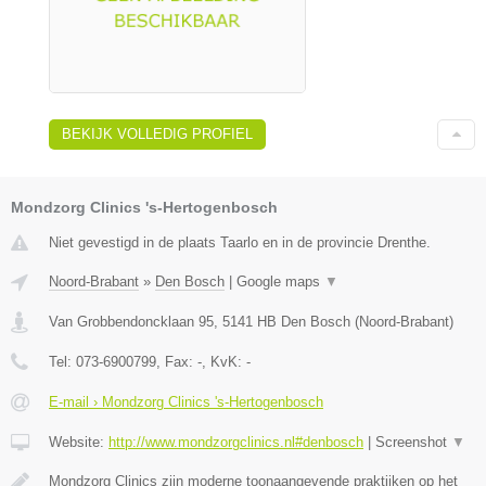
BEKIJK VOLLEDIG PROFIEL
Mondzorg Clinics 's-Hertogenbosch
Niet gevestigd in de plaats Taarlo en in de provincie Drenthe.
Noord-Brabant
»
Den Bosch
|
Google maps
▼
Van Grobbendoncklaan 95
,
5141 HB
Den Bosch
(
Noord-Brabant
)
Tel:
073-6900799
, Fax:
-
, KvK:
-
E-mail › Mondzorg Clinics 's-Hertogenbosch
Website:
http://www.mondzorgclinics.nl#denbosch
|
Screenshot
▼
Mondzorg Clinics zijn moderne toonaangevende praktijken op het