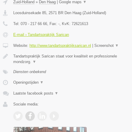
Zuid-Holland
»
Den Haag
|
Google maps
▼
Loosduinsekade 85
,
2571 BR
Den Haag
(
Zuid-Holland
)
Tel:
070 - 217 66 66
, Fax:
-
, KvK:
72621613
E-mail › Tandartspraktijk Sarican
Website:
http://www.tandartspraktijksarican.nl
|
Screenshot
▼
Tandartspraktijk Sarican staat voor kwaliteit en professionele
mondzorg.
▼
Diensten onbekend
Openingstijden
▼
Laatste facebook posts
▼
Sociale media: