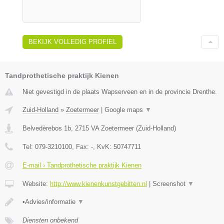
BEKIJK VOLLEDIG PROFIEL
Tandprothetische praktijk Kienen
Niet gevestigd in de plaats Wapserveen en in de provincie Drenthe.
Zuid-Holland
»
Zoetermeer
|
Google maps
▼
Belvedèrebos 1b
,
2715 VA
Zoetermeer
(
Zuid-Holland
)
Tel:
079-3210100
, Fax:
-
, KvK:
50747711
E-mail › Tandprothetische praktijk Kienen
Website:
http://www.kienenkunstgebitten.nl
|
Screenshot
▼
•Advies/informatie
▼
Diensten onbekend