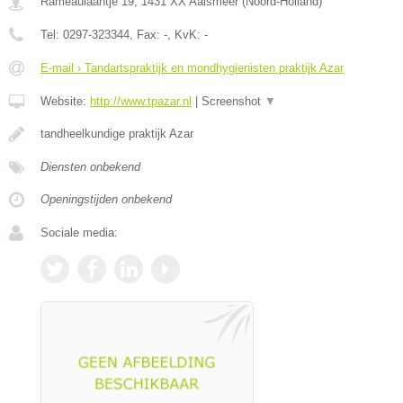
Rameaulaantje 19
,
1431 XX
Aalsmeer
(
Noord-Holland
)
Tel:
0297-323344
, Fax:
-
, KvK:
-
E-mail › Tandartspraktijk en mondhygienisten praktijk Azar
Website:
http://www.tpazar.nl
|
Screenshot
▼
tandheelkundige praktijk Azar
Diensten onbekend
Openingstijden onbekend
Sociale media: