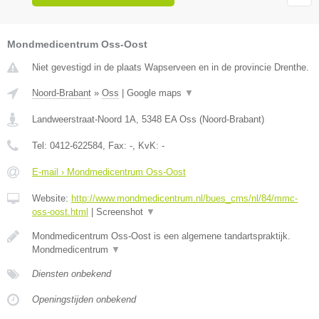
Mondmedicentrum Oss-Oost
Niet gevestigd in de plaats Wapserveen en in de provincie Drenthe.
Noord-Brabant
»
Oss
|
Google maps
▼
Landweerstraat-Noord 1A
,
5348 EA
Oss
(
Noord-Brabant
)
Tel:
0412-622584
, Fax:
-
, KvK:
-
E-mail › Mondmedicentrum Oss-Oost
Website:
http://www.mondmedicentrum.nl/bues_cms/nl/84/mmc-
oss-oost.html
|
Screenshot
▼
Mondmedicentrum Oss-Oost is een algemene tandartspraktijk.
Mondmedicentrum
▼
Diensten onbekend
Openingstijden onbekend