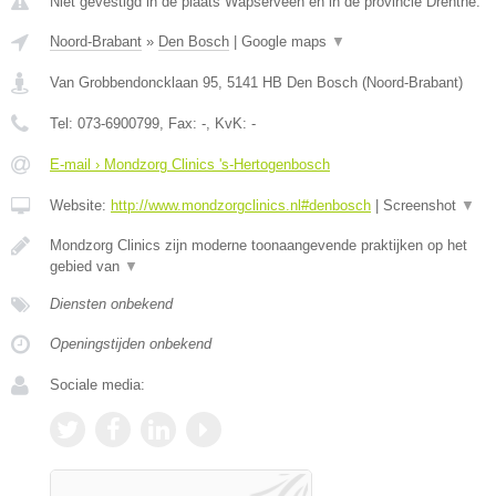
Niet gevestigd in de plaats Wapserveen en in de provincie Drenthe.
Noord-Brabant
»
Den Bosch
|
Google maps
▼
Van Grobbendoncklaan 95
,
5141 HB
Den Bosch
(
Noord-Brabant
)
Tel:
073-6900799
, Fax:
-
, KvK:
-
E-mail › Mondzorg Clinics 's-Hertogenbosch
Website:
http://www.mondzorgclinics.nl#denbosch
|
Screenshot
▼
Mondzorg Clinics zijn moderne toonaangevende praktijken op het
gebied van
▼
Diensten onbekend
Openingstijden onbekend
Sociale media: