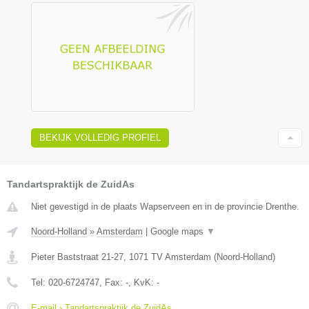
BEKIJK VOLLEDIG PROFIEL
Tandartspraktijk de ZuidAs
Niet gevestigd in de plaats Wapserveen en in de provincie Drenthe.
Noord-Holland
»
Amsterdam
|
Google maps
▼
Pieter Baststraat 21-27
,
1071 TV
Amsterdam
(
Noord-Holland
)
Tel:
020-6724747
, Fax:
-
, KvK:
-
E-mail › Tandartspraktijk de ZuidAs