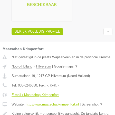
BEKIJK VOLLEDIG PROFIEL
Maatschap Krimpenfort
Niet gevestigd in de plaats Wapserveen en in de provincie Drenthe.
Noord-Holland
»
Hilversum
|
Google maps
▼
Sumatralaan 19
,
1217 GP
Hilversum
(
Noord-Holland
)
Tel:
035-6246650
, Fax:
-
, KvK:
-
E-mail › Maatschap Krimpenfort
Website:
http://www.maatschapkrimpenfort.nl
|
Screenshot
▼
Kleine solopraktijk met persoonlijke aandacht. De tandarts kent u.