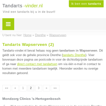
Ik ben een
tandarts
Tandarts
-vinder.nl
Vind een tandarts bij u in de buurt!
U bent nu hier:
Home
»
Drenthe
»
Wapserveen
Tandarts Wapserveen (2)
Tandarts-vinder.nl bevat helaas nog geen
tandartsen in Wapserveen
. Dit
geldt ook voor de gehele provincie Drenthe (
tandarts Drenthe
). Voer
bovenaan deze pagina uw postcode in voor de dichtstbijzijnde tandartsen
of ga naar
direct contact met tandartsen
om via één e-mail in contact te
komen met meerdere tandartsen tegelijk. Hieronder worden nu overige
resultaten getoond.
««
«
1
2
3
»
»»
Mondzorg Clinics 's-Hertogenbosch