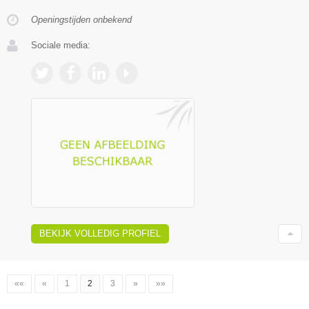
Openingstijden onbekend
Sociale media:
BEKIJK VOLLEDIG PROFIEL
««
«
1
2
3
»
»»