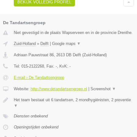
BEKIJK VOLLEDIG PROFIEL
De Tandartsengroep
Niet gevestigd in de plaats Wapserveen en in de provincie Drenthe.
Zuid-Holland
»
Delft
|
Google maps
▼
Adriaan Pauwstraat 86
,
2613 DB
Delft
(
Zuid-Holland
)
Tel:
015-2122268
, Fax:
-
, KvK:
-
E-mail › De Tandartsengroep
Website:
http://www.detandartsengroep.nl
|
Screenshot
▼
Het team bestaat uit 6 tandartsen, 2 mondhygiënisten, 2 preventie
▼
Diensten onbekend
Openingstijden onbekend