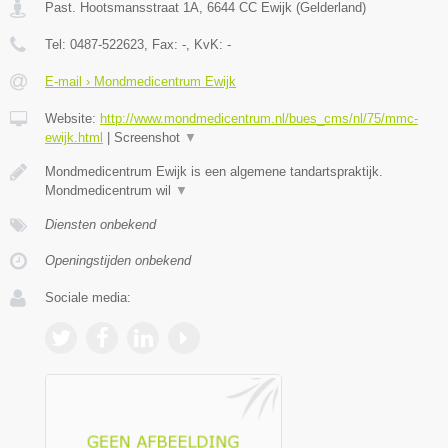
Past. Hootsmansstraat 1A
,
6644 CC
Ewijk
(
Gelderland
)
Tel:
0487-522623
, Fax:
-
, KvK:
-
E-mail › Mondmedicentrum Ewijk
Website:
http://www.mondmedicentrum.nl/bues_cms/nl/75/mmc-
ewijk.html
|
Screenshot
▼
Mondmedicentrum Ewijk is een algemene tandartspraktijk.
Mondmedicentrum wil
▼
Diensten onbekend
Openingstijden onbekend
Sociale media: