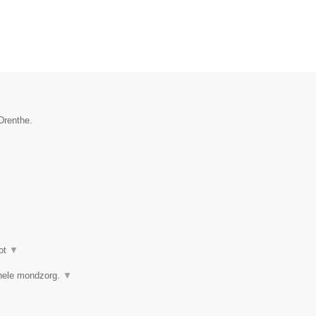
Drenthe.
ot
▼
ionele mondzorg.
▼