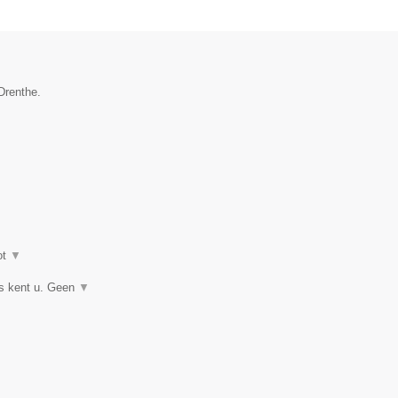
Drenthe.
ot
▼
ts kent u. Geen
▼