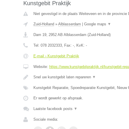
Kunstgebit Praktijk
Niet gevestigd in de plaats Weiteveen en in de provincie 
Zuid-Holland
»
Alblasserdam
|
Google maps
▼
Dam 19
,
2952 AB
Alblasserdam
(
Zuid-Holland
)
Tel:
078 2032333
, Fax:
-
, KvK:
-
E-mail › Kunstgebit Praktijk
Website:
https://www.kunstgebitpraktijk.nl/kunstgebit-repa
Snel uw kunstgebit laten repareren
▼
Kunstgebit Reparatie, Spoedreparatie Kunstgebit, Nieuw 
Er wordt gewerkt op afspraak.
Laatste facebook posts
▼
Sociale media: