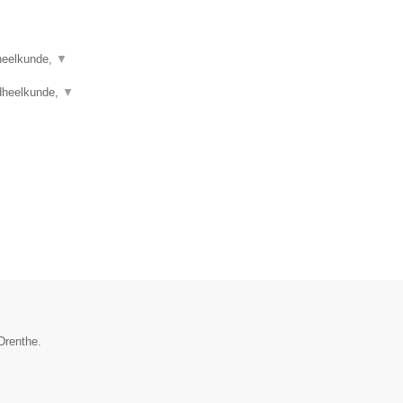
dheelkunde,
▼
dheelkunde,
▼
Drenthe.