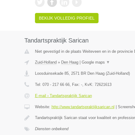
BEKIJK VOLLEDIG PROFIEL
Tandartspraktijk Sarican
Niet gevestigd in de plaats Weiteveen en in de provincie 
Zuid-Holland
»
Den Haag
|
Google maps
▼
Loosduinsekade 85
,
2571 BR
Den Haag
(
Zuid-Holland
)
Tel:
070 - 217 66 66
, Fax:
-
, KvK:
72621613
E-mail › Tandartspraktijk Sarican
Website:
http://www.tandartspraktijksarican.nl
|
Screensh
Tandartspraktijk Sarican staat voor kwaliteit en profess
Diensten onbekend