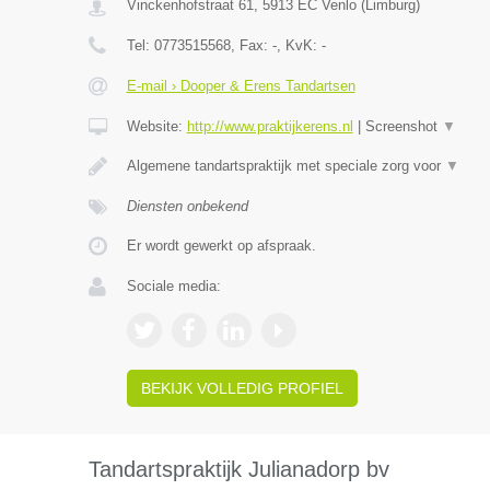
Vinckenhofstraat 61
,
5913 EC
Venlo
(
Limburg
)
Tel:
0773515568
, Fax:
-
, KvK:
-
E-mail › Dooper & Erens Tandartsen
Website:
http://www.praktijkerens.nl
|
Screenshot
▼
Algemene tandartspraktijk met speciale zorg voor
▼
Diensten onbekend
Er wordt gewerkt op afspraak.
Sociale media:
BEKIJK VOLLEDIG PROFIEL
Tandartspraktijk Julianadorp bv