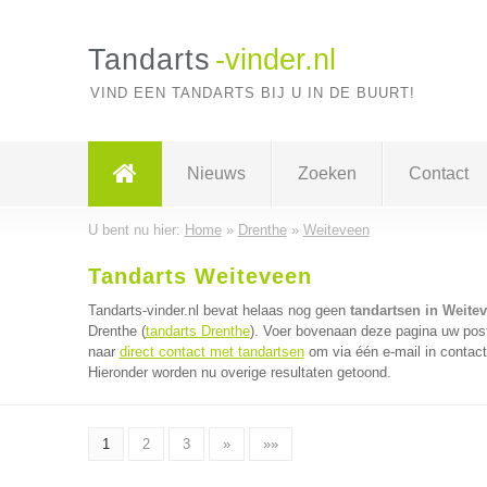
Tandarts
-vinder.nl
VIND EEN TANDARTS BIJ U IN DE BUURT!
Nieuws
Zoeken
Contact
U bent nu hier:
Home
»
Drenthe
»
Weiteveen
Tandarts Weiteveen
Tandarts-vinder.nl bevat helaas nog geen
tandartsen in Weite
Drenthe (
tandarts Drenthe
). Voer bovenaan deze pagina uw postc
naar
direct contact met tandartsen
om via één e-mail in contact
Hieronder worden nu overige resultaten getoond.
1
2
3
»
»»