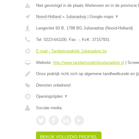
Niet gevestigd in de plaats Weiteveen en in de provincie 
Noord-Holland
»
Julianadorp
|
Google maps
▼
Langevliet 60 B
,
1788 BG
Julianadorp
(
Noord-Holland
)
Tel:
0223-641100
, Fax:
-
, KvK:
37157931
E-mail › Tandartspraktijk Julianadorp bv
Website:
http://www.tandartspraktijkjulianadorp.nl
|
Scree
Onze praktijk richt zich op algemene tandheelkunde en (
Diensten onbekend
Openingstijden
▼
Sociale media:
BEKIJK VOLLEDIG PROFIEL