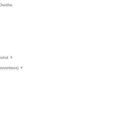
Drenthe.
nshot
▼
preventieve)
▼