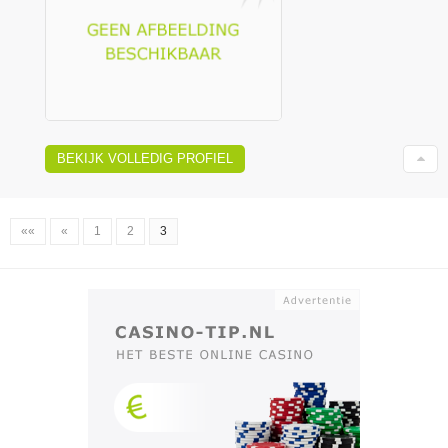
BEKIJK VOLLEDIG PROFIEL
««
«
1
2
3