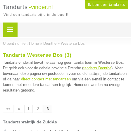
Ik ben een
tandarts
Tandarts
-vinder.nl
Vind een tandarts bij u in de buurt!
U bent nu hier:
Home
»
Drenthe
»
Westerse Bos
Tandarts Westerse Bos (3)
Tandarts-vinder.nl bevat helaas nog geen
tandartsen in Westerse Bos
.
Dit geldt ook voor de gehele provincie Drenthe (
tandarts Drenthe
). Voer
bovenaan deze pagina uw postcode in voor de dichtstbijzijnde tandartsen
of ga naar
direct contact met tandartsen
om via één e-mail in contact te
komen met meerdere tandartsen tegelijk. Hieronder worden nu overige
resultaten getoond.
««
«
1
2
3
Tandartspraktijk de ZuidAs