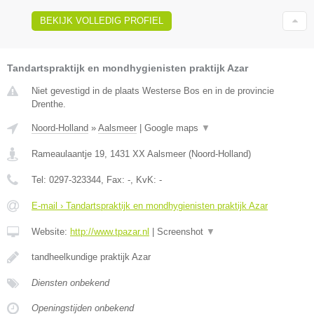
BEKIJK VOLLEDIG PROFIEL
Tandartspraktijk en mondhygienisten praktijk Azar
Niet gevestigd in de plaats Westerse Bos en in de provincie
Drenthe.
Noord-Holland
»
Aalsmeer
|
Google maps
▼
Rameaulaantje 19
,
1431 XX
Aalsmeer
(
Noord-Holland
)
Tel:
0297-323344
, Fax:
-
, KvK:
-
E-mail › Tandartspraktijk en mondhygienisten praktijk Azar
Website:
http://www.tpazar.nl
|
Screenshot
▼
tandheelkundige praktijk Azar
Diensten onbekend
Openingstijden onbekend