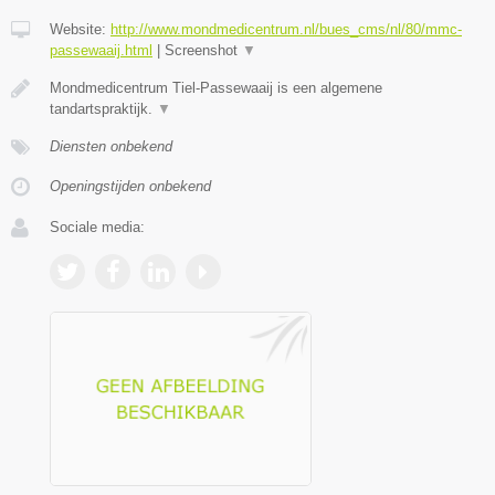
Website:
http://www.mondmedicentrum.nl/bues_cms/nl/80/mmc-
passewaaij.html
|
Screenshot
▼
Mondmedicentrum Tiel-Passewaaij is een algemene
tandartspraktijk.
▼
Diensten onbekend
Openingstijden onbekend
Sociale media: