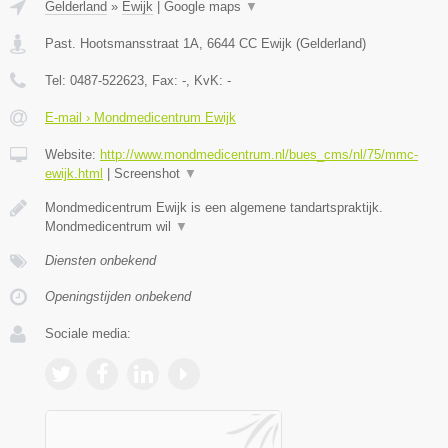
Gelderland
»
Ewijk
|
Google maps
▼
Past. Hootsmansstraat 1A
,
6644 CC
Ewijk
(
Gelderland
)
Tel:
0487-522623
, Fax:
-
, KvK:
-
E-mail › Mondmedicentrum Ewijk
Website:
http://www.mondmedicentrum.nl/bues_cms/nl/75/mmc-
ewijk.html
|
Screenshot
▼
Mondmedicentrum Ewijk is een algemene tandartspraktijk.
Mondmedicentrum wil
▼
Diensten onbekend
Openingstijden onbekend
Sociale media: