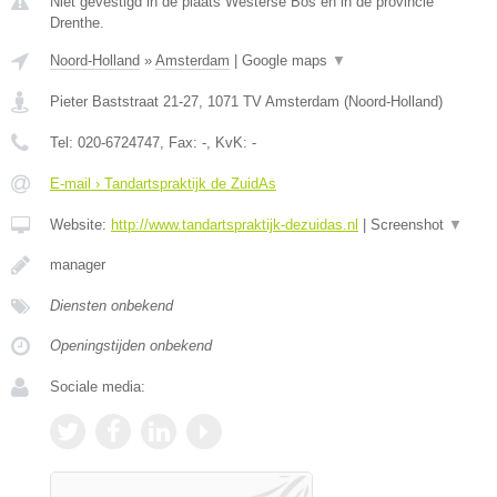
Niet gevestigd in de plaats Westerse Bos en in de provincie
Drenthe.
Noord-Holland
»
Amsterdam
|
Google maps
▼
Pieter Baststraat 21-27
,
1071 TV
Amsterdam
(
Noord-Holland
)
Tel:
020-6724747
, Fax:
-
, KvK:
-
E-mail › Tandartspraktijk de ZuidAs
Website:
http://www.tandartspraktijk-dezuidas.nl
|
Screenshot
▼
manager
Diensten onbekend
Openingstijden onbekend
Sociale media: