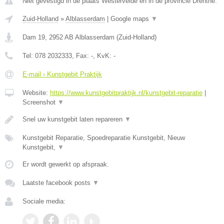
Niet gevestigd in de plaats Westervelde en in de provincie Drenthe.
Zuid-Holland
»
Alblasserdam
|
Google maps
▼
Dam 19
,
2952 AB
Alblasserdam
(
Zuid-Holland
)
Tel:
078 2032333
, Fax:
-
, KvK:
-
E-mail › Kunstgebit Praktijk
Website:
https://www.kunstgebitpraktijk.nl/kunstgebit-reparatie
|
Screenshot
▼
Snel uw kunstgebit laten repareren
▼
Kunstgebit Reparatie, Spoedreparatie Kunstgebit, Nieuw
Kunstgebit,
▼
Er wordt gewerkt op afspraak.
Laatste facebook posts
▼
Sociale media: