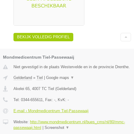
BEKIJK VOLLEDIG PROFIEL
Mondmedicentrum Tiel-Passewaaij
Niet gevestigd in de plaats Westervelde en in de provincie Drenthe.
Gelderland
»
Tiel
|
Google maps
▼
Akelei 65
,
4007 TC
Tiel
(
Gelderland
)
Tel:
0344-655611
, Fax:
-
, KvK:
-
E-mail › Mondmedicentrum Tiel-Passewaaij
Website:
http://www.mondmedicentrum.nl/bues_cms/nl/80/mmc-
passewaaij.html
|
Screenshot
▼