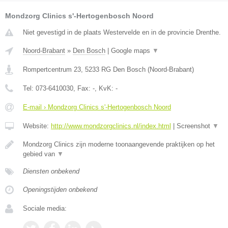
Mondzorg Clinics s'-Hertogenbosch Noord
Niet gevestigd in de plaats Westervelde en in de provincie Drenthe.
Noord-Brabant
»
Den Bosch
|
Google maps
▼
Rompertcentrum 23
,
5233 RG
Den Bosch
(
Noord-Brabant
)
Tel:
073-6410030
, Fax:
-
, KvK:
-
E-mail › Mondzorg Clinics s'-Hertogenbosch Noord
Website:
http://www.mondzorgclinics.nl/index.html
|
Screenshot
▼
Mondzorg Clinics zijn moderne toonaangevende praktijken op het
gebied van
▼
Diensten onbekend
Openingstijden onbekend
Sociale media: