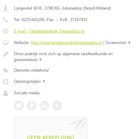
Langevliet 60 B
,
1788 BG
Julianadorp
(
Noord-Holland
)
Tel:
0223-641100
, Fax:
-
, KvK:
37157931
E-mail › Tandartspraktijk Julianadorp bv
Website:
http://www.tandartspraktijkjulianadorp.nl
|
Screenshot
▼
Onze praktijk richt zich op algemene tandheelkunde en
(preventieve)
▼
Diensten onbekend
Openingstijden
▼
Sociale media: