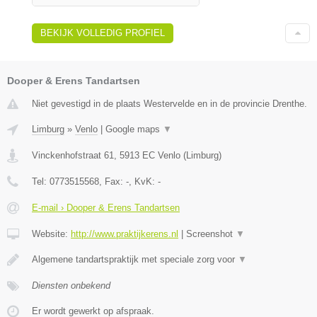
BEKIJK VOLLEDIG PROFIEL
Dooper & Erens Tandartsen
Niet gevestigd in de plaats Westervelde en in de provincie Drenthe.
Limburg
»
Venlo
|
Google maps
▼
Vinckenhofstraat 61
,
5913 EC
Venlo
(
Limburg
)
Tel:
0773515568
, Fax:
-
, KvK:
-
E-mail › Dooper & Erens Tandartsen
Website:
http://www.praktijkerens.nl
|
Screenshot
▼
Algemene tandartspraktijk met speciale zorg voor
▼
Diensten onbekend
Er wordt gewerkt op afspraak.