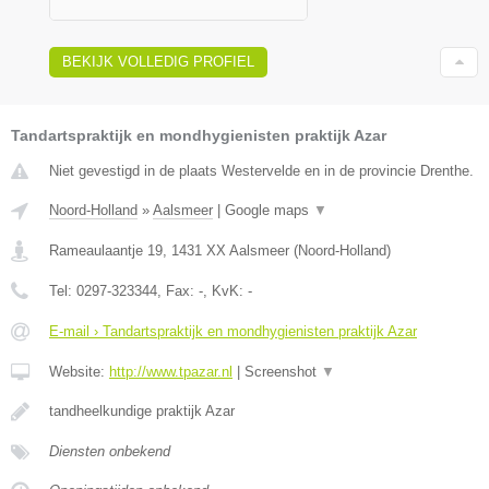
BEKIJK VOLLEDIG PROFIEL
Tandartspraktijk en mondhygienisten praktijk Azar
Niet gevestigd in de plaats Westervelde en in de provincie Drenthe.
Noord-Holland
»
Aalsmeer
|
Google maps
▼
Rameaulaantje 19
,
1431 XX
Aalsmeer
(
Noord-Holland
)
Tel:
0297-323344
, Fax:
-
, KvK:
-
E-mail › Tandartspraktijk en mondhygienisten praktijk Azar
Website:
http://www.tpazar.nl
|
Screenshot
▼
tandheelkundige praktijk Azar
Diensten onbekend