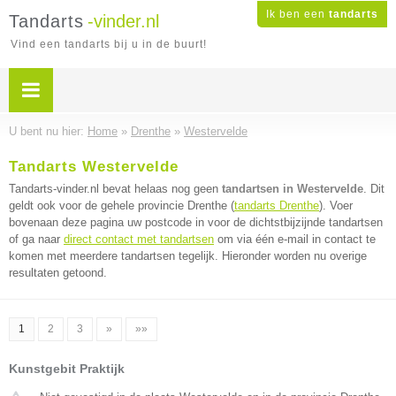
Ik ben een
tandarts
Tandarts
-vinder.nl
Vind een tandarts bij u in de buurt!
U bent nu hier:
Home
»
Drenthe
»
Westervelde
Tandarts Westervelde
Tandarts-vinder.nl bevat helaas nog geen
tandartsen in Westervelde
. Dit
geldt ook voor de gehele provincie Drenthe (
tandarts Drenthe
). Voer
bovenaan deze pagina uw postcode in voor de dichtstbijzijnde tandartsen
of ga naar
direct contact met tandartsen
om via één e-mail in contact te
komen met meerdere tandartsen tegelijk. Hieronder worden nu overige
resultaten getoond.
1
2
3
»
»»
Kunstgebit Praktijk