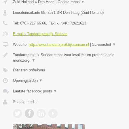
Zuid-Holland
»
Den Haag
|
Google maps
▼
Loosduinsekade 85
,
2571 BR
Den Haag
(
Zuid-Holland
)
Tel:
070 - 217 66 66
, Fax:
-
, KvK:
72621613
E-mail › Tandartspraktijk Sarican
Website:
http://www.tandartspraktijksarican.nl
|
Screenshot
▼
Tandartspraktijk Sarican staat voor kwaliteit en professionele
mondzorg.
▼
Diensten onbekend
Openingstijden
▼
Laatste facebook posts
▼
Sociale media: