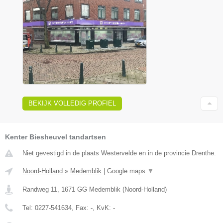
BEKIJK VOLLEDIG PROFIEL
Kenter Biesheuvel tandartsen
Niet gevestigd in de plaats Westervelde en in de provincie Drenthe.
Noord-Holland
»
Medemblik
|
Google maps
▼
Randweg 11
,
1671 GG
Medemblik
(
Noord-Holland
)
Tel:
0227-541634
, Fax:
-
, KvK:
-