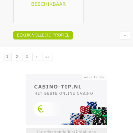
BEKIJK VOLLEDIG PROFIEL
1
2
3
»
»»
Uw advertentie hier? Mail ons