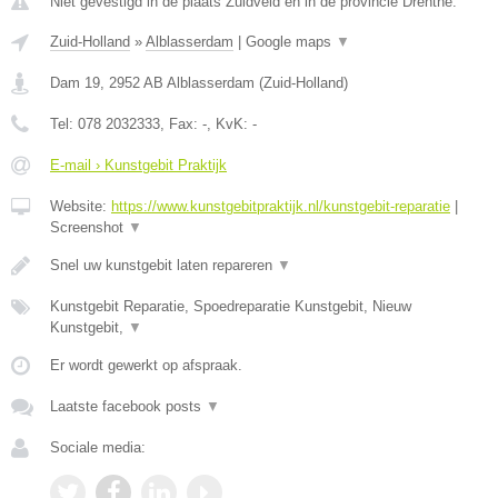
Niet gevestigd in de plaats Zuidveld en in de provincie Drenthe.
Zuid-Holland
»
Alblasserdam
|
Google maps
▼
Dam 19
,
2952 AB
Alblasserdam
(
Zuid-Holland
)
Tel:
078 2032333
, Fax:
-
, KvK:
-
E-mail › Kunstgebit Praktijk
Website:
https://www.kunstgebitpraktijk.nl/kunstgebit-reparatie
|
Screenshot
▼
Snel uw kunstgebit laten repareren
▼
Kunstgebit Reparatie, Spoedreparatie Kunstgebit, Nieuw
Kunstgebit,
▼
Er wordt gewerkt op afspraak.
Laatste facebook posts
▼
Sociale media: