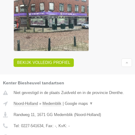
BEKIJK VOLLEDIG PROFIEL
Kenter Biesheuvel tandartsen
Niet gevestigd in de plaats Zuidveld en in de provincie Drenthe.
Noord-Holland
»
Medemblik
|
Google maps
▼
Randweg 11
,
1671 GG
Medemblik
(
Noord-Holland
)
Tel:
0227-541634
, Fax:
-
, KvK:
-