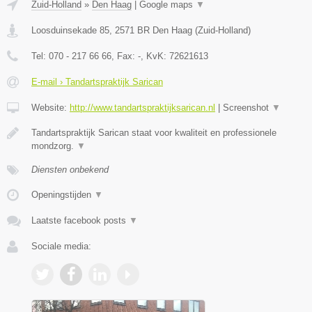
Zuid-Holland
»
Den Haag
|
Google maps
▼
Loosduinsekade 85
,
2571 BR
Den Haag
(
Zuid-Holland
)
Tel:
070 - 217 66 66
, Fax:
-
, KvK:
72621613
E-mail › Tandartspraktijk Sarican
Website:
http://www.tandartspraktijksarican.nl
|
Screenshot
▼
Tandartspraktijk Sarican staat voor kwaliteit en professionele
mondzorg.
▼
Diensten onbekend
Openingstijden
▼
Laatste facebook posts
▼
Sociale media: