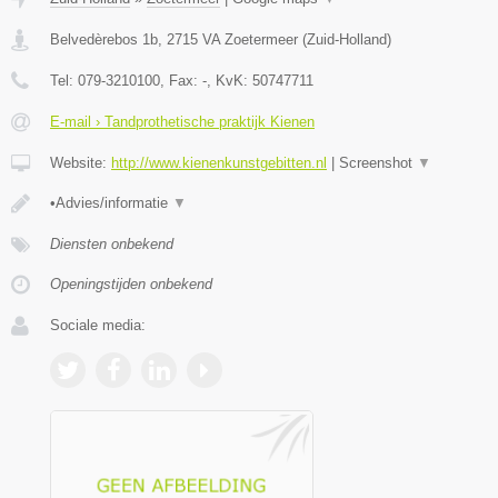
Belvedèrebos 1b
,
2715 VA
Zoetermeer
(
Zuid-Holland
)
Tel:
079-3210100
, Fax:
-
, KvK:
50747711
E-mail › Tandprothetische praktijk Kienen
Website:
http://www.kienenkunstgebitten.nl
|
Screenshot
▼
•Advies/informatie
▼
Diensten onbekend
Openingstijden onbekend
Sociale media: