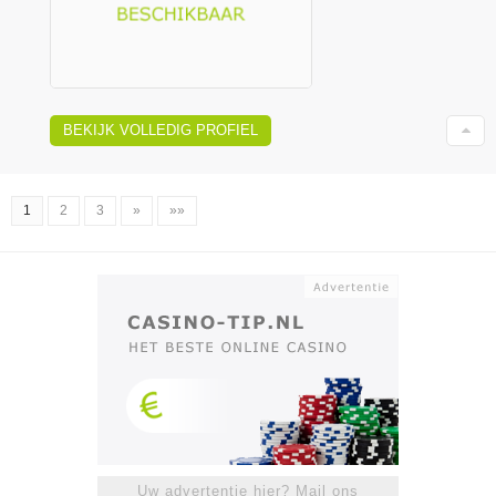
BEKIJK VOLLEDIG PROFIEL
1
2
3
»
»»
Uw advertentie hier? Mail ons