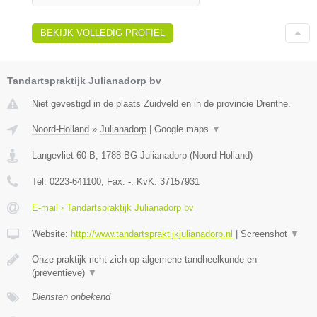
BEKIJK VOLLEDIG PROFIEL
Tandartspraktijk Julianadorp bv
Niet gevestigd in de plaats Zuidveld en in de provincie Drenthe.
Noord-Holland
»
Julianadorp
|
Google maps
▼
Langevliet 60 B
,
1788 BG
Julianadorp
(
Noord-Holland
)
Tel:
0223-641100
, Fax:
-
, KvK:
37157931
E-mail › Tandartspraktijk Julianadorp bv
Website:
http://www.tandartspraktijkjulianadorp.nl
|
Screenshot
▼
Onze praktijk richt zich op algemene tandheelkunde en
(preventieve)
▼
Diensten onbekend