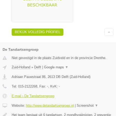
BEKIJK VOLLEDIG PROFIEL
De Tandartsengroep
Niet gevestigd in de plaats Zuidveld en in de provincie Drenthe.
Zuid-Holland
»
Delft
|
Google maps
▼
Adriaan Pauwstraat 86
,
2613 DB
Delft
(
Zuid-Holland
)
Tel:
015-2122268
, Fax:
-
, KvK:
-
E-mail › De Tandartsengroep
Website:
http://www.detandartsengroep.nl
|
Screenshot
▼
Het team bestaat uit 6 tandartsen, 2 mondhygiënisten, 2 preventie