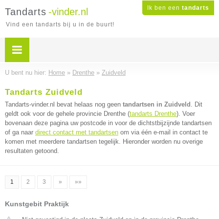
Ik ben een
tandarts
Tandarts
-vinder.nl
Vind een tandarts bij u in de buurt!
U bent nu hier:
Home
»
Drenthe
»
Zuidveld
Tandarts Zuidveld
Tandarts-vinder.nl bevat helaas nog geen
tandartsen in Zuidveld
. Dit
geldt ook voor de gehele provincie Drenthe (
tandarts Drenthe
). Voer
bovenaan deze pagina uw postcode in voor de dichtstbijzijnde tandartsen
of ga naar
direct contact met tandartsen
om via één e-mail in contact te
komen met meerdere tandartsen tegelijk. Hieronder worden nu overige
resultaten getoond.
1
2
3
»
»»
Kunstgebit Praktijk