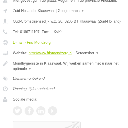
Niet gevestigd in de plaats Aegum en in de provincie Friesland.
Zuid-Holland
»
Klaaswaal
|
Google maps
▼
Oud-Cromstrijensedijk w.z. 26
,
3286 BT
Klaaswaal
(
Zuid-Holland
)
Tel:
0186711107
, Fax:
-
, KvK:
-
E-mail › Fris Mondzorg
Website:
http://www.frismondzorg.nl
|
Screenshot
▼
Mondhygiëniste in Klaaswaal. Wij werken samen met u naar het
optimale
▼
Diensten onbekend
Openingstijden onbekend
Sociale media: