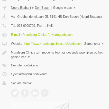
Noord-Brabant
»
Den Bosch
|
Google maps
▼
Van Grobbendoncklaan 95
,
5141 HB
Den Bosch
(
Noord-Brabant
)
Tel:
073-6900799
, Fax:
-
, KvK:
-
E-mail › Mondzorg Clinics 's-Hertogenbosch
Website:
http://www.mondzorgclinics.nl#denbosch
|
Screenshot
▼
Mondzorg Clinics zijn moderne toonaangevende praktijken op het
gebied van
▼
Diensten onbekend
Openingstijden onbekend
Sociale media: