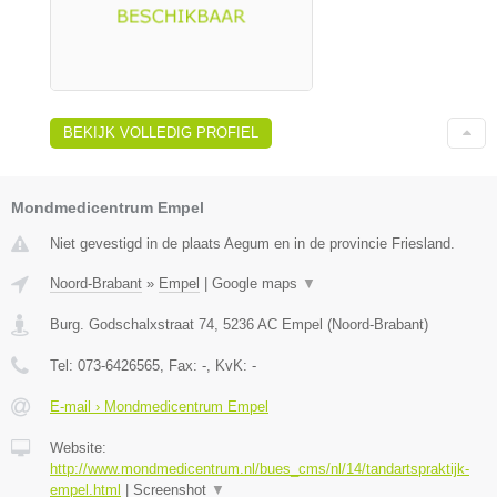
BEKIJK VOLLEDIG PROFIEL
Mondmedicentrum Empel
Niet gevestigd in de plaats Aegum en in de provincie Friesland.
Noord-Brabant
»
Empel
|
Google maps
▼
Burg. Godschalxstraat 74
,
5236 AC
Empel
(
Noord-Brabant
)
Tel:
073-6426565
, Fax:
-
, KvK:
-
E-mail › Mondmedicentrum Empel
Website:
http://www.mondmedicentrum.nl/bues_cms/nl/14/tandartspraktijk-
empel.html
|
Screenshot
▼