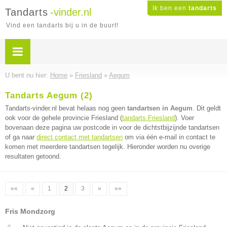
Ik ben een
tandarts
Tandarts
-vinder.nl
Vind een tandarts bij u in de buurt!
U bent nu hier:
Home
»
Friesland
»
Aegum
Tandarts Aegum (2)
Tandarts-vinder.nl bevat helaas nog geen
tandartsen in Aegum
. Dit geldt
ook voor de gehele provincie Friesland (
tandarts Friesland
). Voer
bovenaan deze pagina uw postcode in voor de dichtstbijzijnde tandartsen
of ga naar
direct contact met tandartsen
om via één e-mail in contact te
komen met meerdere tandartsen tegelijk. Hieronder worden nu overige
resultaten getoond.
««
«
1
2
3
»
»»
Fris Mondzorg