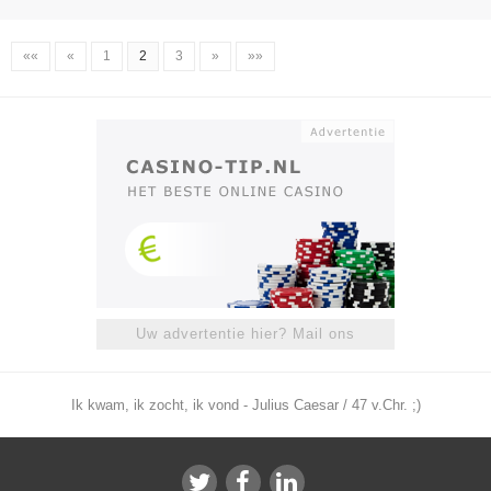
««
«
1
2
3
»
»»
Uw advertentie hier? Mail ons
Ik kwam, ik zocht, ik vond - Julius Caesar / 47 v.Chr. ;)