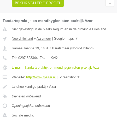
BEKIJK VOLLEDIG PROFIEL
Tandartspraktijk en mondhygienisten praktijk Azar
Niet gevestigd in de plaats Aegum en in de provincie Friesland.
Noord-Holland
»
Aalsmeer
|
Google maps
▼
Rameaulaantje 19
,
1431 XX
Aalsmeer
(
Noord-Holland
)
Tel:
0297-323344
, Fax:
-
, KvK:
-
E-mail › Tandartspraktijk en mondhygienisten praktijk Azar
Website:
http://www.tpazar.nl
|
Screenshot
▼
tandheelkundige praktijk Azar
Diensten onbekend
Openingstijden onbekend
Sociale media: