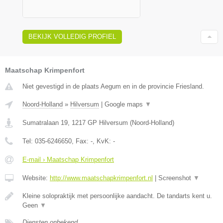
BEKIJK VOLLEDIG PROFIEL
Maatschap Krimpenfort
Niet gevestigd in de plaats Aegum en in de provincie Friesland.
Noord-Holland
»
Hilversum
|
Google maps
▼
Sumatralaan 19
,
1217 GP
Hilversum
(
Noord-Holland
)
Tel:
035-6246650
, Fax:
-
, KvK:
-
E-mail › Maatschap Krimpenfort
Website:
http://www.maatschapkrimpenfort.nl
|
Screenshot
▼
Kleine solopraktijk met persoonlijke aandacht. De tandarts kent u.
Geen
▼
Diensten onbekend