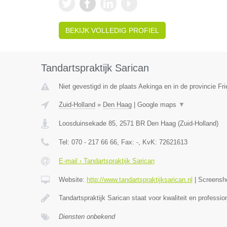
BEKIJK VOLLEDIG PROFIEL
Tandartspraktijk Sarican
Niet gevestigd in de plaats Aekinga en in de provincie Fri
Zuid-Holland
»
Den Haag
|
Google maps
▼
Loosduinsekade 85
,
2571 BR
Den Haag
(
Zuid-Holland
)
Tel:
070 - 217 66 66
, Fax:
-
, KvK:
72621613
E-mail › Tandartspraktijk Sarican
Website:
http://www.tandartspraktijksarican.nl
|
Screensh
Tandartspraktijk Sarican staat voor kwaliteit en profess
Diensten onbekend