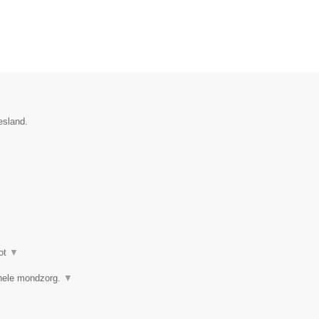
esland.
ot
▼
ionele mondzorg.
▼