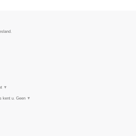
esland.
ot
▼
ts kent u. Geen
▼