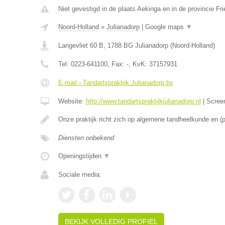
Niet gevestigd in de plaats Aekinga en in de provincie Fri
Noord-Holland
»
Julianadorp
|
Google maps
▼
Langevliet 60 B
,
1788 BG
Julianadorp
(
Noord-Holland
)
Tel:
0223-641100
, Fax:
-
, KvK:
37157931
E-mail › Tandartspraktijk Julianadorp bv
Website:
http://www.tandartspraktijkjulianadorp.nl
|
Scree
Onze praktijk richt zich op algemene tandheelkunde en (
Diensten onbekend
Openingstijden
▼
Sociale media:
BEKIJK VOLLEDIG PROFIEL