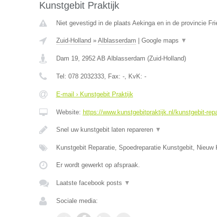
Kunstgebit Praktijk
Niet gevestigd in de plaats Aekinga en in de provincie Fri
Zuid-Holland
»
Alblasserdam
|
Google maps
▼
Dam 19
,
2952 AB
Alblasserdam
(
Zuid-Holland
)
Tel:
078 2032333
, Fax:
-
, KvK:
-
E-mail › Kunstgebit Praktijk
Website:
https://www.kunstgebitpraktijk.nl/kunstgebit-repa
Snel uw kunstgebit laten repareren
▼
Kunstgebit Reparatie, Spoedreparatie Kunstgebit, Nieuw 
Er wordt gewerkt op afspraak.
Laatste facebook posts
▼
Sociale media: