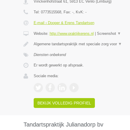
Vinckenhofstraat 61
,
5913 EC
Venlo
(
Limburg
)
Tel:
0773515568
, Fax:
-
, KvK:
-
E-mail › Dooper & Erens Tandartsen
Website:
http://www.praktijkerens.nl
|
Screenshot
▼
Algemene tandartspraktijk met speciale zorg voor
▼
Diensten onbekend
Er wordt gewerkt op afspraak.
Sociale media:
BEKIJK VOLLEDIG PROFIEL
Tandartspraktijk Julianadorp bv