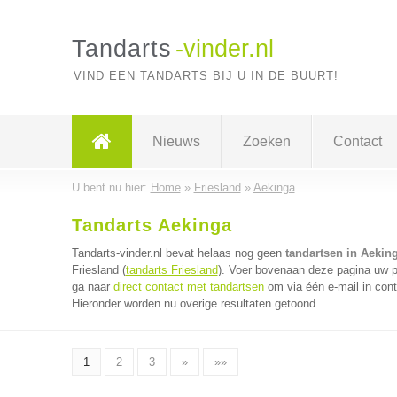
Tandarts
-vinder.nl
VIND EEN TANDARTS BIJ U IN DE BUURT!
Nieuws
Zoeken
Contact
U bent nu hier:
Home
»
Friesland
»
Aekinga
Tandarts Aekinga
Tandarts-vinder.nl bevat helaas nog geen
tandartsen in Aekin
Friesland (
tandarts Friesland
). Voer bovenaan deze pagina uw po
ga naar
direct contact met tandartsen
om via één e-mail in cont
Hieronder worden nu overige resultaten getoond.
1
2
3
»
»»