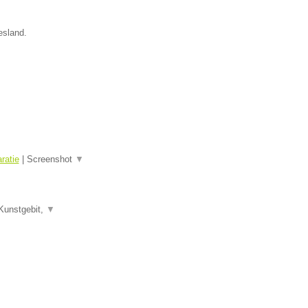
esland.
ratie
|
Screenshot
▼
Kunstgebit,
▼