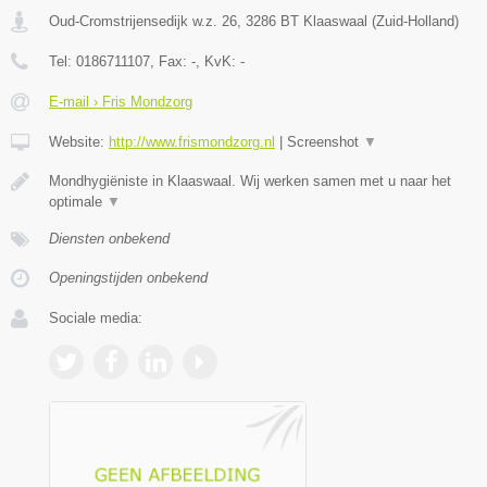
Oud-Cromstrijensedijk w.z. 26
,
3286 BT
Klaaswaal
(
Zuid-Holland
)
Tel:
0186711107
, Fax:
-
, KvK:
-
E-mail › Fris Mondzorg
Website:
http://www.frismondzorg.nl
|
Screenshot
▼
Mondhygiëniste in Klaaswaal. Wij werken samen met u naar het
optimale
▼
Diensten onbekend
Openingstijden onbekend
Sociale media: