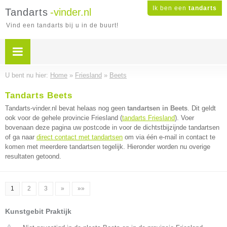
Ik ben een
tandarts
Tandarts
-vinder.nl
Vind een tandarts bij u in de buurt!
U bent nu hier:
Home
»
Friesland
»
Beets
Tandarts Beets
Tandarts-vinder.nl bevat helaas nog geen
tandartsen in Beets
. Dit geldt
ook voor de gehele provincie Friesland (
tandarts Friesland
). Voer
bovenaan deze pagina uw postcode in voor de dichtstbijzijnde tandartsen
of ga naar
direct contact met tandartsen
om via één e-mail in contact te
komen met meerdere tandartsen tegelijk. Hieronder worden nu overige
resultaten getoond.
1
2
3
»
»»
Kunstgebit Praktijk