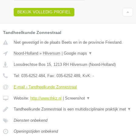
BEKIJK VOLLEDIG PROFIEL
Tandheelkunde Zonnestraal
Niet gevestigd in de plaats Beets en in de provincie Friesland.
Noord-Holland
»
Hilversum
|
Google maps
▼
Loosdrechtse Bos 15
,
1213 RH
Hilversum
(
Noord-Holland
)
Tel:
035-6252 484
, Fax:
035-6252 489
, KvK:
-
E-mail › Tandheelkunde Zonnestraal
Website:
http://www.thkz.nl
|
Screenshot
▼
Tandheelkunde Zonnestraal is een multidisciplinaire praktijk met
▼
Diensten onbekend
Openingstijden onbekend