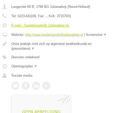
Langevliet 60 B
,
1788 BG
Julianadorp
(
Noord-Holland
)
Tel:
0223-641100
, Fax:
-
, KvK:
37157931
E-mail › Tandartspraktijk Julianadorp bv
Website:
http://www.tandartspraktijkjulianadorp.nl
|
Screenshot
▼
Onze praktijk richt zich op algemene tandheelkunde en
(preventieve)
▼
Diensten onbekend
Openingstijden
▼
Sociale media: