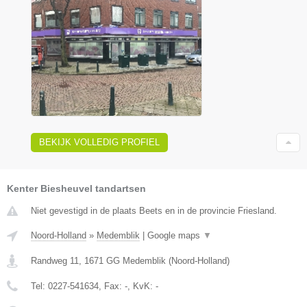
BEKIJK VOLLEDIG PROFIEL
Kenter Biesheuvel tandartsen
Niet gevestigd in de plaats Beets en in de provincie Friesland.
Noord-Holland
»
Medemblik
|
Google maps
▼
Randweg 11
,
1671 GG
Medemblik
(
Noord-Holland
)
Tel:
0227-541634
, Fax:
-
, KvK:
-