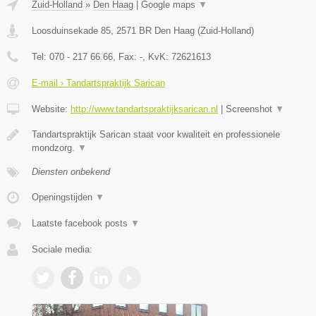
Zuid-Holland
»
Den Haag
|
Google maps
▼
Loosduinsekade 85
,
2571 BR
Den Haag
(
Zuid-Holland
)
Tel:
070 - 217 66 66
, Fax:
-
, KvK:
72621613
E-mail › Tandartspraktijk Sarican
Website:
http://www.tandartspraktijksarican.nl
|
Screenshot
▼
Tandartspraktijk Sarican staat voor kwaliteit en professionele
mondzorg.
▼
Diensten onbekend
Openingstijden
▼
Laatste facebook posts
▼
Sociale media: