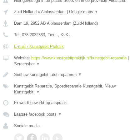
Niet gevestigd in de plaats Beets en in de provincie Friesland.
Zuid-Holland
»
Alblasserdam
|
Google maps
▼
Dam 19
,
2952 AB
Alblasserdam
(
Zuid-Holland
)
Tel:
078 2032333
, Fax:
-
, KvK:
-
E-mail › Kunstgebit Praktijk
Website:
https://www.kunstgebitpraktijk.nl/kunstgebit-reparatie
|
Screenshot
▼
Snel uw kunstgebit laten repareren
▼
Kunstgebit Reparatie, Spoedreparatie Kunstgebit, Nieuw
Kunstgebit,
▼
Er wordt gewerkt op afspraak.
Laatste facebook posts
▼
Sociale media: