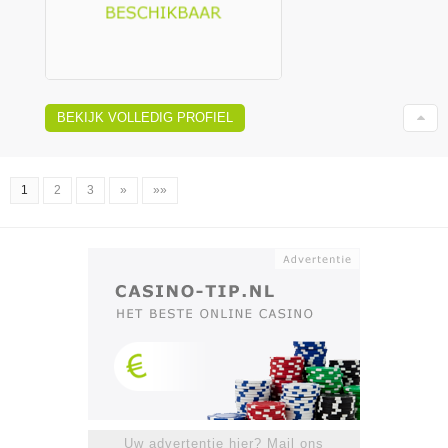
BEKIJK VOLLEDIG PROFIEL
1
2
3
»
»»
Uw advertentie hier? Mail ons