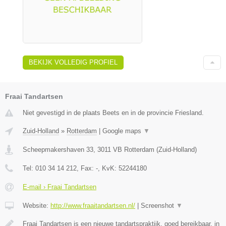
BEKIJK VOLLEDIG PROFIEL
Fraai Tandartsen
Niet gevestigd in de plaats Beets en in de provincie Friesland.
Zuid-Holland
»
Rotterdam
|
Google maps
▼
Scheepmakershaven 33
,
3011 VB
Rotterdam
(
Zuid-Holland
)
Tel:
010 34 14 212
, Fax:
-
, KvK:
52244180
E-mail › Fraai Tandartsen
Website:
http://www.fraaitandartsen.nl/
|
Screenshot
▼
Fraai Tandartsen is een nieuwe tandartspraktijk, goed bereikbaar, in