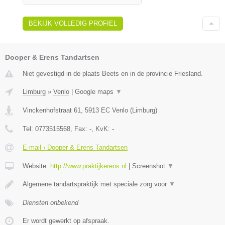
BEKIJK VOLLEDIG PROFIEL
Dooper & Erens Tandartsen
Niet gevestigd in de plaats Beets en in de provincie Friesland.
Limburg
»
Venlo
|
Google maps
▼
Vinckenhofstraat 61
,
5913 EC
Venlo
(
Limburg
)
Tel:
0773515568
, Fax:
-
, KvK:
-
E-mail › Dooper & Erens Tandartsen
Website:
http://www.praktijkerens.nl
|
Screenshot
▼
Algemene tandartspraktijk met speciale zorg voor
▼
Diensten onbekend
Er wordt gewerkt op afspraak.