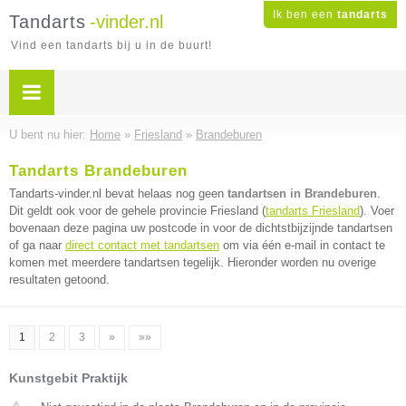
Ik ben een
tandarts
Tandarts
-vinder.nl
Vind een tandarts bij u in de buurt!
U bent nu hier:
Home
»
Friesland
»
Brandeburen
Tandarts Brandeburen
Tandarts-vinder.nl bevat helaas nog geen
tandartsen in Brandeburen
.
Dit geldt ook voor de gehele provincie Friesland (
tandarts Friesland
). Voer
bovenaan deze pagina uw postcode in voor de dichtstbijzijnde tandartsen
of ga naar
direct contact met tandartsen
om via één e-mail in contact te
komen met meerdere tandartsen tegelijk. Hieronder worden nu overige
resultaten getoond.
1
2
3
»
»»
Kunstgebit Praktijk