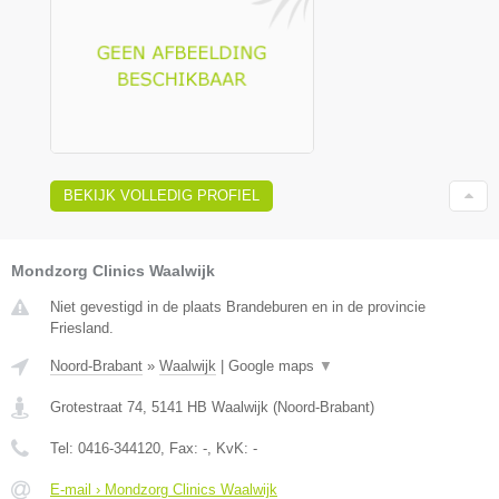
BEKIJK VOLLEDIG PROFIEL
Mondzorg Clinics Waalwijk
Niet gevestigd in de plaats Brandeburen en in de provincie
Friesland.
Noord-Brabant
»
Waalwijk
|
Google maps
▼
Grotestraat 74
,
5141 HB
Waalwijk
(
Noord-Brabant
)
Tel:
0416-344120
, Fax:
-
, KvK:
-
E-mail › Mondzorg Clinics Waalwijk