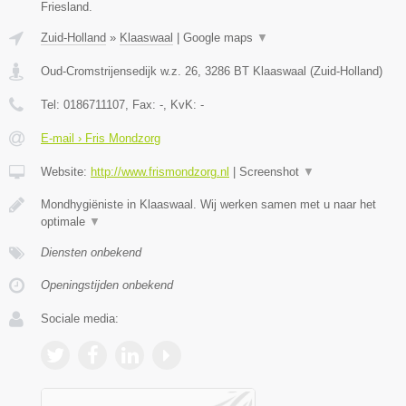
Friesland.
Zuid-Holland
»
Klaaswaal
|
Google maps
▼
Oud-Cromstrijensedijk w.z. 26
,
3286 BT
Klaaswaal
(
Zuid-Holland
)
Tel:
0186711107
, Fax:
-
, KvK:
-
E-mail › Fris Mondzorg
Website:
http://www.frismondzorg.nl
|
Screenshot
▼
Mondhygiëniste in Klaaswaal. Wij werken samen met u naar het
optimale
▼
Diensten onbekend
Openingstijden onbekend
Sociale media: