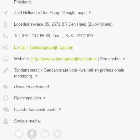
Friesland.
Zuid-Holland
»
Den Haag
|
Google maps
▼
Loosduinsekade 85
,
2571 BR
Den Haag
(
Zuid-Holland
)
Tel:
070 - 217 66 66
, Fax:
-
, KvK:
72621613
E-mail › Tandartspraktijk Sarican
Website:
http://www.tandartspraktijksarican.nl
|
Screenshot
▼
Tandartspraktijk Sarican staat voor kwaliteit en professionele
mondzorg.
▼
Diensten onbekend
Openingstijden
▼
Laatste facebook posts
▼
Sociale media: