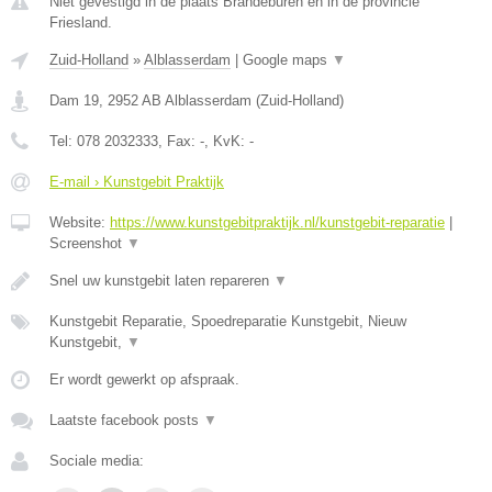
Niet gevestigd in de plaats Brandeburen en in de provincie
Friesland.
Zuid-Holland
»
Alblasserdam
|
Google maps
▼
Dam 19
,
2952 AB
Alblasserdam
(
Zuid-Holland
)
Tel:
078 2032333
, Fax:
-
, KvK:
-
E-mail › Kunstgebit Praktijk
Website:
https://www.kunstgebitpraktijk.nl/kunstgebit-reparatie
|
Screenshot
▼
Snel uw kunstgebit laten repareren
▼
Kunstgebit Reparatie, Spoedreparatie Kunstgebit, Nieuw
Kunstgebit,
▼
Er wordt gewerkt op afspraak.
Laatste facebook posts
▼
Sociale media: