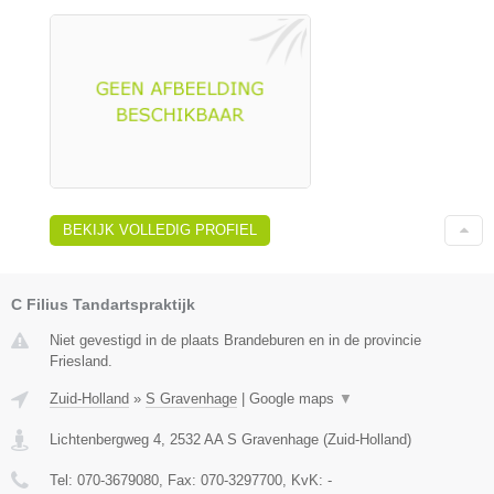
BEKIJK VOLLEDIG PROFIEL
C Filius Tandartspraktijk
Niet gevestigd in de plaats Brandeburen en in de provincie
Friesland.
Zuid-Holland
»
S Gravenhage
|
Google maps
▼
Lichtenbergweg 4
,
2532 AA
S Gravenhage
(
Zuid-Holland
)
Tel:
070-3679080
, Fax:
070-3297700
, KvK:
-