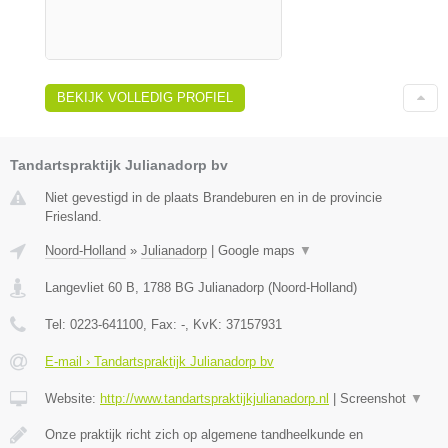
BEKIJK VOLLEDIG PROFIEL
Tandartspraktijk Julianadorp bv
Niet gevestigd in de plaats Brandeburen en in de provincie
Friesland.
Noord-Holland
»
Julianadorp
|
Google maps
▼
Langevliet 60 B
,
1788 BG
Julianadorp
(
Noord-Holland
)
Tel:
0223-641100
, Fax:
-
, KvK:
37157931
E-mail › Tandartspraktijk Julianadorp bv
Website:
http://www.tandartspraktijkjulianadorp.nl
|
Screenshot
▼
Onze praktijk richt zich op algemene tandheelkunde en