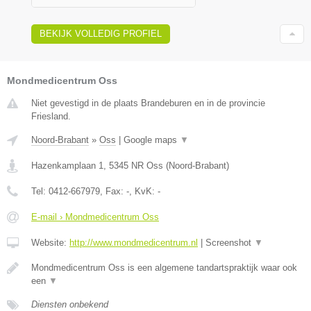
BEKIJK VOLLEDIG PROFIEL
Mondmedicentrum Oss
Niet gevestigd in de plaats Brandeburen en in de provincie
Friesland.
Noord-Brabant
»
Oss
|
Google maps
▼
Hazenkamplaan 1
,
5345 NR
Oss
(
Noord-Brabant
)
Tel:
0412-667979
, Fax:
-
, KvK:
-
E-mail › Mondmedicentrum Oss
Website:
http://www.mondmedicentrum.nl
|
Screenshot
▼
Mondmedicentrum Oss is een algemene tandartspraktijk waar ook
een
▼
Diensten onbekend