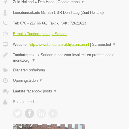
Zuid-Holland
»
Den Haag
|
Google maps
▼
Loosduinsekade 85
,
2571 BR
Den Haag
(
Zuid-Holland
)
Tel:
070 - 217 66 66
, Fax:
-
, KvK:
72621613
E-mail › Tandartspraktijk Sarican
Website:
http://www.tandartspraktijksarican.nl
|
Screenshot
▼
Tandartspraktijk Sarican staat voor kwaliteit en professionele
mondzorg.
▼
Diensten onbekend
Openingstijden
▼
Laatste facebook posts
▼
Sociale media: