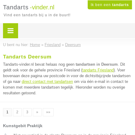
Ik ben een
tandarts
Tandarts
-vinder.nl
Vind een tandarts bij u in de buurt!
U bent nu hier:
Home
»
Friesland
»
Deersum
Tandarts Deersum
Tandarts-vinder.nl bevat helaas nog geen
tandartsen in Deersum
. Dit
geldt ook voor de gehele provincie Friesland (
tandarts Friesland
). Voer
bovenaan deze pagina uw postcode in voor de dichtstbijzijnde tandartsen
of ga naar
direct contact met tandartsen
om via één e-mail in contact te
komen met meerdere tandartsen tegelijk. Hieronder worden nu overige
resultaten getoond.
1
2
3
»
»»
Kunstgebit Praktijk