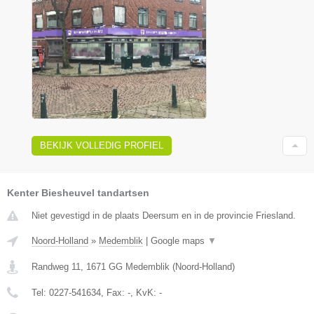
BEKIJK VOLLEDIG PROFIEL
Kenter Biesheuvel tandartsen
Niet gevestigd in de plaats Deersum en in de provincie Friesland.
Noord-Holland
»
Medemblik
|
Google maps
▼
Randweg 11
,
1671 GG
Medemblik
(
Noord-Holland
)
Tel:
0227-541634
, Fax:
-
, KvK:
-