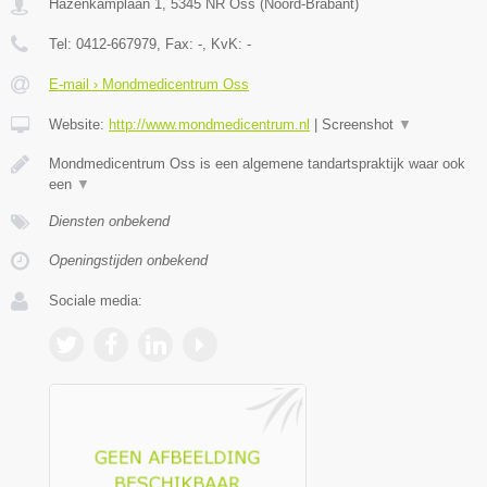
Hazenkamplaan 1
,
5345 NR
Oss
(
Noord-Brabant
)
Tel:
0412-667979
, Fax:
-
, KvK:
-
E-mail › Mondmedicentrum Oss
Website:
http://www.mondmedicentrum.nl
|
Screenshot
▼
Mondmedicentrum Oss is een algemene tandartspraktijk waar ook
een
▼
Diensten onbekend
Openingstijden onbekend
Sociale media: