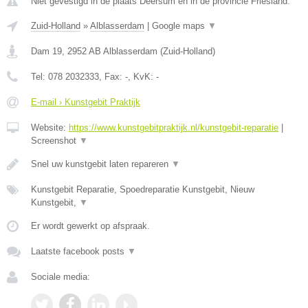
Niet gevestigd in de plaats Deersum en in de provincie Friesland.
Zuid-Holland
»
Alblasserdam
|
Google maps
▼
Dam 19
,
2952 AB
Alblasserdam
(
Zuid-Holland
)
Tel:
078 2032333
, Fax:
-
, KvK:
-
E-mail › Kunstgebit Praktijk
Website:
https://www.kunstgebitpraktijk.nl/kunstgebit-reparatie
|
Screenshot
▼
Snel uw kunstgebit laten repareren
▼
Kunstgebit Reparatie, Spoedreparatie Kunstgebit, Nieuw
Kunstgebit,
▼
Er wordt gewerkt op afspraak.
Laatste facebook posts
▼
Sociale media: