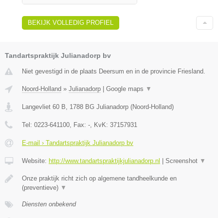
BEKIJK VOLLEDIG PROFIEL
Tandartspraktijk Julianadorp bv
Niet gevestigd in de plaats Deersum en in de provincie Friesland.
Noord-Holland
»
Julianadorp
|
Google maps
▼
Langevliet 60 B
,
1788 BG
Julianadorp
(
Noord-Holland
)
Tel:
0223-641100
, Fax:
-
, KvK:
37157931
E-mail › Tandartspraktijk Julianadorp bv
Website:
http://www.tandartspraktijkjulianadorp.nl
|
Screenshot
▼
Onze praktijk richt zich op algemene tandheelkunde en
(preventieve)
▼
Diensten onbekend