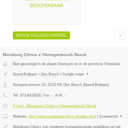
BEKIJK VOLLEDIG PROFIEL
Mondzorg Clinics s'-Hertogenbosch Noord
Niet gevestigd in de plaats Deersum en in de provincie Friesland.
Noord-Brabant
»
Den Bosch
|
Google maps
▼
Rompertcentrum 23
,
5233 RG
Den Bosch
(
Noord-Brabant
)
Tel:
073-6410030
, Fax:
-
, KvK:
-
E-mail › Mondzorg Clinics s'-Hertogenbosch Noord
Website:
http://www.mondzorgclinics.nl/index.html
|
Screenshot
▼
Mondzorg Clinics zijn moderne toonaangevende praktijken op het