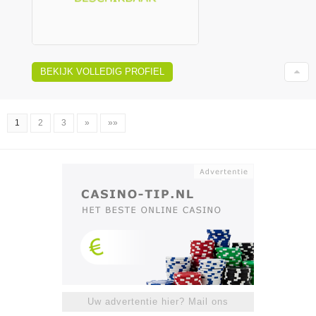
BEKIJK VOLLEDIG PROFIEL
1
2
3
»
»»
Uw advertentie hier? Mail ons