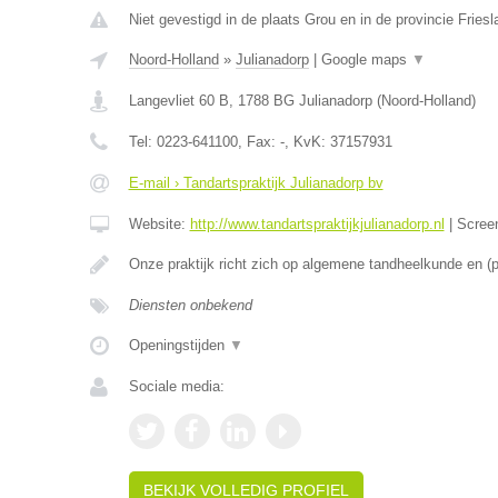
Niet gevestigd in de plaats Grou en in de provincie Friesl
Noord-Holland
»
Julianadorp
|
Google maps
▼
Langevliet 60 B
,
1788 BG
Julianadorp
(
Noord-Holland
)
Tel:
0223-641100
, Fax:
-
, KvK:
37157931
E-mail › Tandartspraktijk Julianadorp bv
Website:
http://www.tandartspraktijkjulianadorp.nl
|
Scree
Onze praktijk richt zich op algemene tandheelkunde en (
Diensten onbekend
Openingstijden
▼
Sociale media:
BEKIJK VOLLEDIG PROFIEL