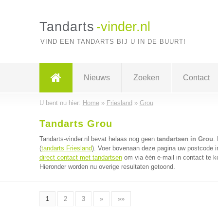
Tandarts
-vinder.nl
VIND EEN TANDARTS BIJ U IN DE BUURT!
Nieuws
Zoeken
Contact
U bent nu hier:
Home
»
Friesland
»
Grou
Tandarts Grou
Tandarts-vinder.nl bevat helaas nog geen
tandartsen in Grou
.
(
tandarts Friesland
). Voer bovenaan deze pagina uw postcode in 
direct contact met tandartsen
om via één e-mail in contact te k
Hieronder worden nu overige resultaten getoond.
1
2
3
»
»»