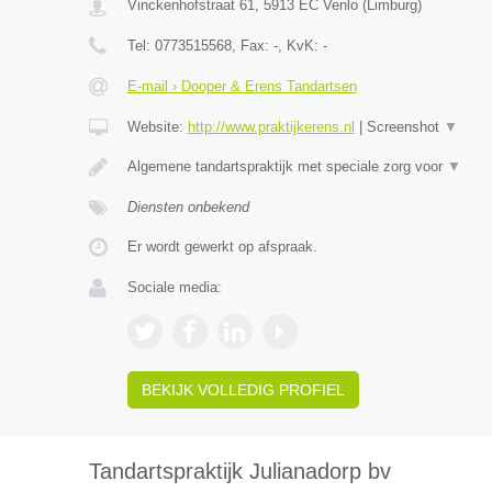
Vinckenhofstraat 61
,
5913 EC
Venlo
(
Limburg
)
Tel:
0773515568
, Fax:
-
, KvK:
-
E-mail › Dooper & Erens Tandartsen
Website:
http://www.praktijkerens.nl
|
Screenshot
▼
Algemene tandartspraktijk met speciale zorg voor
▼
Diensten onbekend
Er wordt gewerkt op afspraak.
Sociale media:
BEKIJK VOLLEDIG PROFIEL
Tandartspraktijk Julianadorp bv