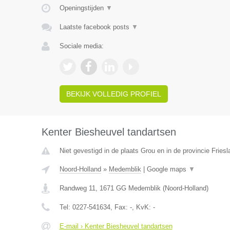
Openingstijden
▼
Laatste facebook posts
▼
Sociale media:
BEKIJK VOLLEDIG PROFIEL
Kenter Biesheuvel tandartsen
Niet gevestigd in de plaats Grou en in de provincie Friesl
Noord-Holland
»
Medemblik
|
Google maps
▼
Randweg 11
,
1671 GG
Medemblik
(
Noord-Holland
)
Tel:
0227-541634
, Fax:
-
, KvK:
-
E-mail › Kenter Biesheuvel tandartsen