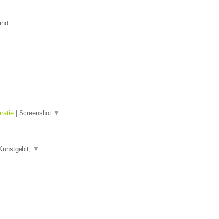
and.
ratie
|
Screenshot
▼
Kunstgebit,
▼