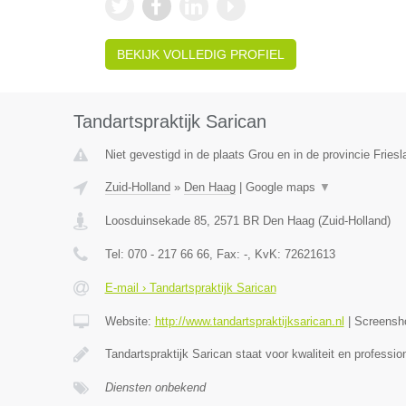
BEKIJK VOLLEDIG PROFIEL
Tandartspraktijk Sarican
Niet gevestigd in de plaats Grou en in de provincie Friesl
Zuid-Holland
»
Den Haag
|
Google maps
▼
Loosduinsekade 85
,
2571 BR
Den Haag
(
Zuid-Holland
)
Tel:
070 - 217 66 66
, Fax:
-
, KvK:
72621613
E-mail › Tandartspraktijk Sarican
Website:
http://www.tandartspraktijksarican.nl
|
Screensh
Tandartspraktijk Sarican staat voor kwaliteit en profess
Diensten onbekend