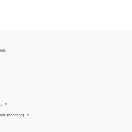
and.
ot
▼
ionele mondzorg.
▼