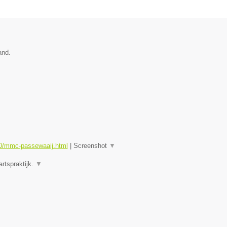
and.
0/mmc-passewaaij.html
|
Screenshot
▼
rtspraktijk.
▼