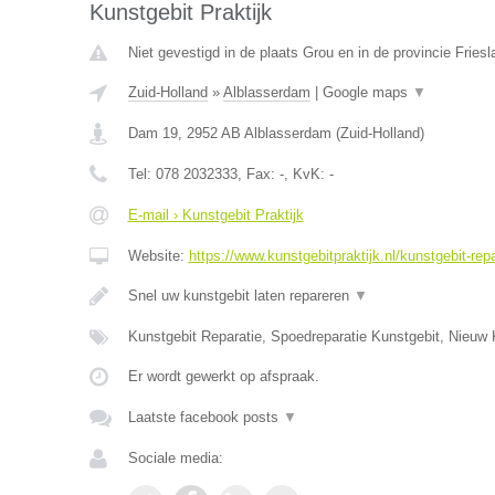
Kunstgebit Praktijk
Niet gevestigd in de plaats Grou en in de provincie Friesl
Zuid-Holland
»
Alblasserdam
|
Google maps
▼
Dam 19
,
2952 AB
Alblasserdam
(
Zuid-Holland
)
Tel:
078 2032333
, Fax:
-
, KvK:
-
E-mail › Kunstgebit Praktijk
Website:
https://www.kunstgebitpraktijk.nl/kunstgebit-repa
Snel uw kunstgebit laten repareren
▼
Kunstgebit Reparatie, Spoedreparatie Kunstgebit, Nieuw 
Er wordt gewerkt op afspraak.
Laatste facebook posts
▼
Sociale media: