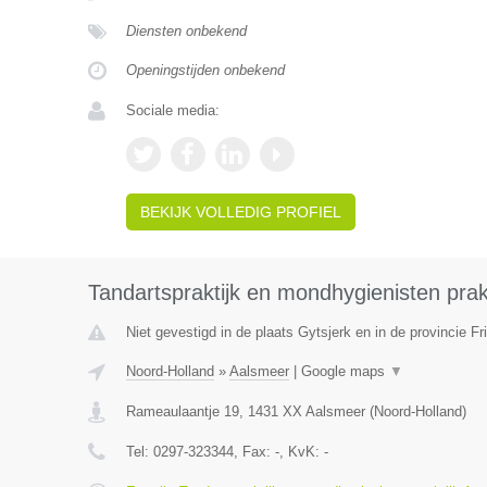
Diensten onbekend
Openingstijden onbekend
Sociale media:
BEKIJK VOLLEDIG PROFIEL
Tandartspraktijk en mondhygienisten prakt
Niet gevestigd in de plaats Gytsjerk en in de provincie Fr
Noord-Holland
»
Aalsmeer
|
Google maps
▼
Rameaulaantje 19
,
1431 XX
Aalsmeer
(
Noord-Holland
)
Tel:
0297-323344
, Fax:
-
, KvK:
-