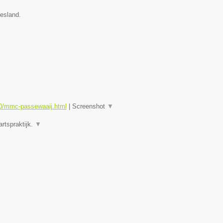
iesland.
0/mmc-passewaaij.html
|
Screenshot
▼
rtspraktijk.
▼