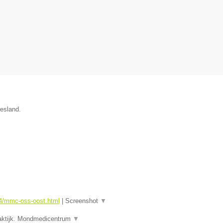
iesland.
4/mmc-oss-oost.html
|
Screenshot
▼
aktijk. Mondmedicentrum
▼