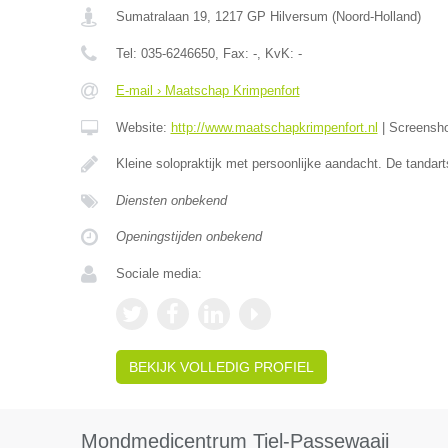
Sumatralaan 19
,
1217 GP
Hilversum
(
Noord-Holland
)
Tel:
035-6246650
, Fax:
-
, KvK:
-
E-mail › Maatschap Krimpenfort
Website:
http://www.maatschapkrimpenfort.nl
|
Screensh
Kleine solopraktijk met persoonlijke aandacht. De tandar
Diensten onbekend
Openingstijden onbekend
Sociale media:
BEKIJK VOLLEDIG PROFIEL
Mondmedicentrum Tiel-Passewaaij