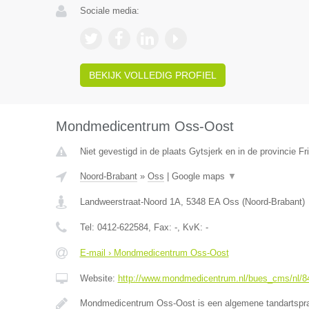
Sociale media:
BEKIJK VOLLEDIG PROFIEL
Mondmedicentrum Oss-Oost
Niet gevestigd in de plaats Gytsjerk en in de provincie Fr
Noord-Brabant
»
Oss
|
Google maps
▼
Landweerstraat-Noord 1A
,
5348 EA
Oss
(
Noord-Brabant
)
Tel:
0412-622584
, Fax:
-
, KvK:
-
E-mail › Mondmedicentrum Oss-Oost
Website:
http://www.mondmedicentrum.nl/bues_cms/nl/8
Mondmedicentrum Oss-Oost is een algemene tandartspr