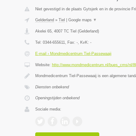
Niet gevestigd in de plaats Gytsjerk en in de provincie Fr
Gelderland
»
Tiel
|
Google maps
▼
Akelei 65
,
4007 TC
Tiel
(
Gelderland
)
Tel:
0344-655611
, Fax:
-
, KvK:
-
E-mail › Mondmedicentrum Tiel-Passewaaij
Website:
http://www.mondmedicentrum.nl/bues_cms/nl/8
Mondmedicentrum Tiel-Passewaaij is een algemene tanda
Diensten onbekend
Openingstijden onbekend
Sociale media: