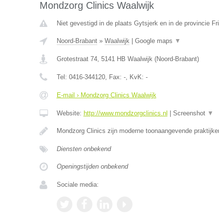
Mondzorg Clinics Waalwijk
Niet gevestigd in de plaats Gytsjerk en in de provincie Fr
Noord-Brabant
»
Waalwijk
|
Google maps
▼
Grotestraat 74
,
5141 HB
Waalwijk
(
Noord-Brabant
)
Tel:
0416-344120
, Fax:
-
, KvK:
-
E-mail › Mondzorg Clinics Waalwijk
Website:
http://www.mondzorgclinics.nl
|
Screenshot
▼
Mondzorg Clinics zijn moderne toonaangevende praktijke
Diensten onbekend
Openingstijden onbekend
Sociale media: