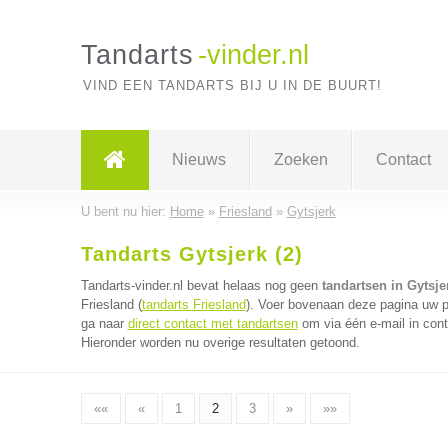
Tandarts
-vinder.nl
VIND EEN TANDARTS BIJ U IN DE BUURT!
Nieuws
Zoeken
Contact
U bent nu hier:
Home
»
Friesland
»
Gytsjerk
Tandarts Gytsjerk (2)
Tandarts-vinder.nl bevat helaas nog geen
tandartsen in Gytsje
Friesland (
tandarts Friesland
). Voer bovenaan deze pagina uw po
ga naar
direct contact met tandartsen
om via één e-mail in cont
Hieronder worden nu overige resultaten getoond.
««
«
1
2
3
»
»»