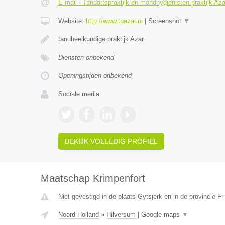
E-mail › Tandartspraktijk en mondhygienisten praktijk Aza
Website:
http://www.tpazar.nl
|
Screenshot
▼
tandheelkundige praktijk Azar
Diensten onbekend
Openingstijden onbekend
Sociale media:
BEKIJK VOLLEDIG PROFIEL
Maatschap Krimpenfort
Niet gevestigd in de plaats Gytsjerk en in de provincie Fr
Noord-Holland
»
Hilversum
|
Google maps
▼