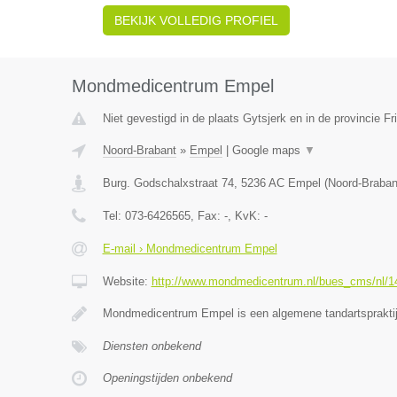
BEKIJK VOLLEDIG PROFIEL
Mondmedicentrum Empel
Niet gevestigd in de plaats Gytsjerk en in de provincie Fr
Noord-Brabant
»
Empel
|
Google maps
▼
Burg. Godschalxstraat 74
,
5236 AC
Empel
(
Noord-Braban
Tel:
073-6426565
, Fax:
-
, KvK:
-
E-mail › Mondmedicentrum Empel
Website:
http://www.mondmedicentrum.nl/bues_cms/nl/14/
Mondmedicentrum Empel is een algemene tandartsprakti
Diensten onbekend
Openingstijden onbekend