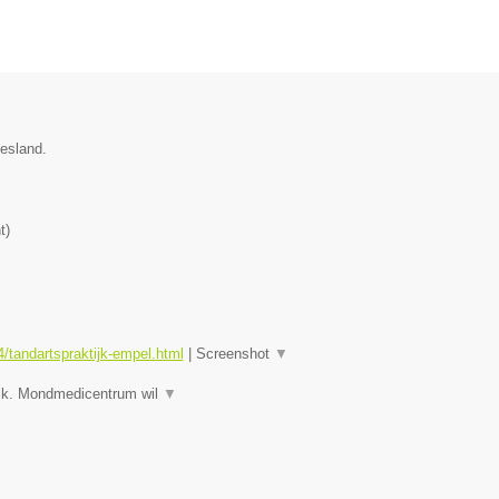
iesland.
t
)
tandartspraktijk-empel.html
|
Screenshot
▼
jk. Mondmedicentrum wil
▼