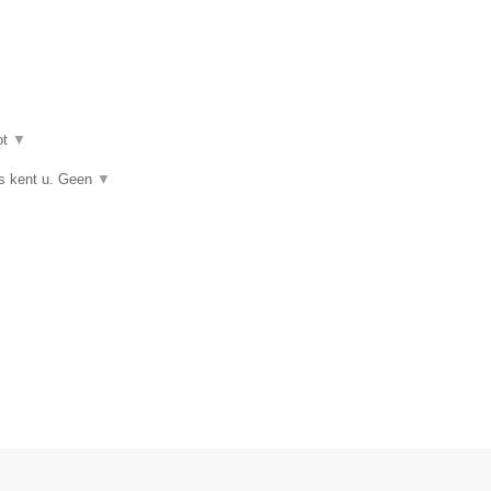
ot
▼
ts kent u. Geen
▼