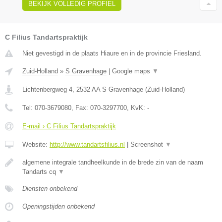
BEKIJK VOLLEDIG PROFIEL
C Filius Tandartspraktijk
Niet gevestigd in de plaats Hiaure en in de provincie Friesland.
Zuid-Holland
»
S Gravenhage
|
Google maps
▼
Lichtenbergweg 4
,
2532 AA
S Gravenhage
(
Zuid-Holland
)
Tel:
070-3679080
, Fax:
070-3297700
, KvK:
-
E-mail › C Filius Tandartspraktijk
Website:
http://www.tandartsfilius.nl
|
Screenshot
▼
algemene integrale tandheelkunde in de brede zin van de naam
Tandarts cq
▼
Diensten onbekend
Openingstijden onbekend