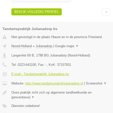
BEKIJK VOLLEDIG PROFIEL
Tandartspraktijk Julianadorp bv
Niet gevestigd in de plaats Hiaure en in de provincie Friesland.
Noord-Holland
»
Julianadorp
|
Google maps
▼
Langevliet 60 B
,
1788 BG
Julianadorp
(
Noord-Holland
)
Tel:
0223-641100
, Fax:
-
, KvK:
37157931
E-mail › Tandartspraktijk Julianadorp bv
Website:
http://www.tandartspraktijkjulianadorp.nl
|
Screenshot
▼
Onze praktijk richt zich op algemene tandheelkunde en
(preventieve)
▼
Diensten onbekend