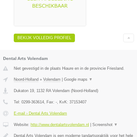
BEKIJK VOLLEDIG PROFIEL
Dental Arts Volendam
Niet gevestigd in de plaats Hiaure en in de provincie Friesland.
Noord-Holland
»
Volendam
|
Google maps
▼
Dukaton 19
,
1132 RA
Volendam
(
Noord-Holland
)
Tel:
0299-363614
, Fax:
-
, KvK:
37153407
E-mail › Dental Arts Volendam
Website:
http://www.dentalartsvolendam.nl
|
Screenshot
▼
Dental Arts Volendam is een moderne tandartspraktijk voor het hele