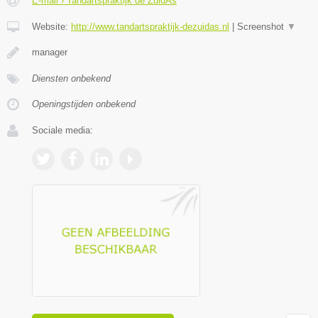
E-mail › Tandartspraktijk de ZuidAs
Website:
http://www.tandartspraktijk-dezuidas.nl
|
Screenshot
▼
manager
Diensten onbekend
Openingstijden onbekend
Sociale media: