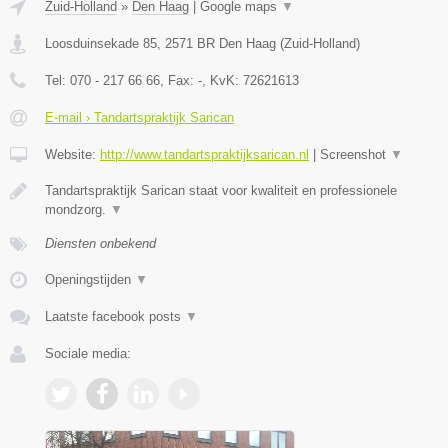
Zuid-Holland
»
Den Haag
|
Google maps
▼
Loosduinsekade 85
,
2571 BR
Den Haag
(
Zuid-Holland
)
Tel:
070 - 217 66 66
, Fax:
-
, KvK:
72621613
E-mail › Tandartspraktijk Sarican
Website:
http://www.tandartspraktijksarican.nl
|
Screenshot
▼
Tandartspraktijk Sarican staat voor kwaliteit en professionele
mondzorg.
▼
Diensten onbekend
Openingstijden
▼
Laatste facebook posts
▼
Sociale media: