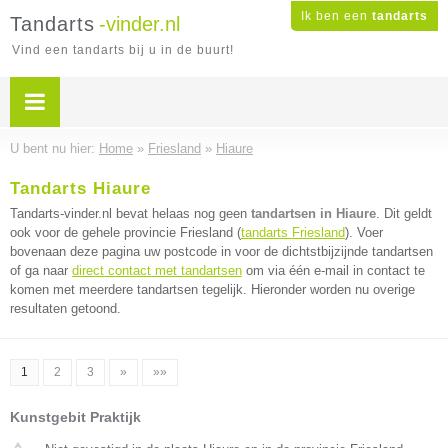
Ik ben een
tandarts
Tandarts
-vinder.nl
Vind een tandarts bij u in de buurt!
U bent nu hier:
Home
»
Friesland
»
Hiaure
Tandarts Hiaure
Tandarts-vinder.nl bevat helaas nog geen
tandartsen in Hiaure
. Dit geldt
ook voor de gehele provincie Friesland (
tandarts Friesland
). Voer
bovenaan deze pagina uw postcode in voor de dichtstbijzijnde tandartsen
of ga naar
direct contact met tandartsen
om via één e-mail in contact te
komen met meerdere tandartsen tegelijk. Hieronder worden nu overige
resultaten getoond.
1
2
3
»
»»
Kunstgebit Praktijk