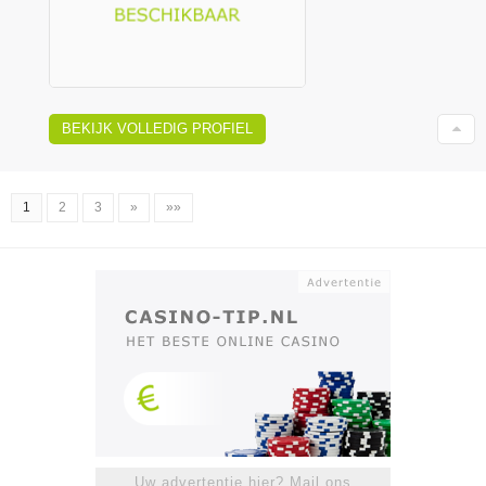
BEKIJK VOLLEDIG PROFIEL
1
2
3
»
»»
Uw advertentie hier? Mail ons