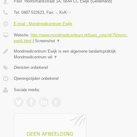
Past. Hootsmansstraat 1A
,
6644 CC
Ewijk
(
Gelderland
)
Tel:
0487-522623
, Fax:
-
, KvK:
-
E-mail › Mondmedicentrum Ewijk
Website:
http://www.mondmedicentrum.nl/bues_cms/nl/75/mmc-
ewijk.html
|
Screenshot
▼
Mondmedicentrum Ewijk is een algemene tandartspraktijk.
Mondmedicentrum wil
▼
Diensten onbekend
Openingstijden onbekend
Sociale media: