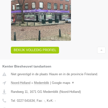
BEKIJK VOLLEDIG PROFIEL
Kenter Biesheuvel tandartsen
Niet gevestigd in de plaats Hiaure en in de provincie Friesland.
Noord-Holland
»
Medemblik
|
Google maps
▼
Randweg 11
,
1671 GG
Medemblik
(
Noord-Holland
)
Tel:
0227-541634
, Fax:
-
, KvK:
-