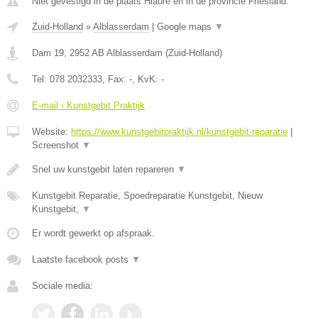
Niet gevestigd in de plaats Hiaure en in de provincie Friesland.
Zuid-Holland
»
Alblasserdam
|
Google maps
▼
Dam 19
,
2952 AB
Alblasserdam
(
Zuid-Holland
)
Tel:
078 2032333
, Fax:
-
, KvK:
-
E-mail › Kunstgebit Praktijk
Website:
https://www.kunstgebitpraktijk.nl/kunstgebit-reparatie
|
Screenshot
▼
Snel uw kunstgebit laten repareren
▼
Kunstgebit Reparatie, Spoedreparatie Kunstgebit, Nieuw
Kunstgebit,
▼
Er wordt gewerkt op afspraak.
Laatste facebook posts
▼
Sociale media: