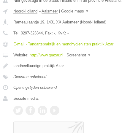
Niet gevestigd in de plaats Hilaard en in de provincie Friesland.
Noord-Holland
»
Aalsmeer
|
Google maps
▼
Rameaulaantje 19
,
1431 XX
Aalsmeer
(
Noord-Holland
)
Tel:
0297-323344
, Fax:
-
, KvK:
-
E-mail › Tandartspraktijk en mondhygienisten praktijk Azar
Website:
http://www.tpazar.nl
|
Screenshot
▼
tandheelkundige praktijk Azar
Diensten onbekend
Openingstijden onbekend
Sociale media: