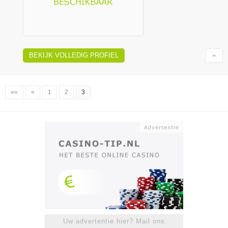
BEKIJK VOLLEDIG PROFIEL
««
«
1
2
3
Uw advertentie hier? Mail ons