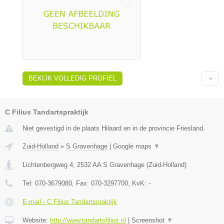
BEKIJK VOLLEDIG PROFIEL
C Filius Tandartspraktijk
Niet gevestigd in de plaats Hilaard en in de provincie Friesland.
Zuid-Holland
»
S Gravenhage
|
Google maps
▼
Lichtenbergweg 4
,
2532 AA
S Gravenhage
(
Zuid-Holland
)
Tel:
070-3679080
, Fax:
070-3297700
, KvK:
-
E-mail › C Filius Tandartspraktijk
Website:
http://www.tandartsfilius.nl
|
Screenshot
▼