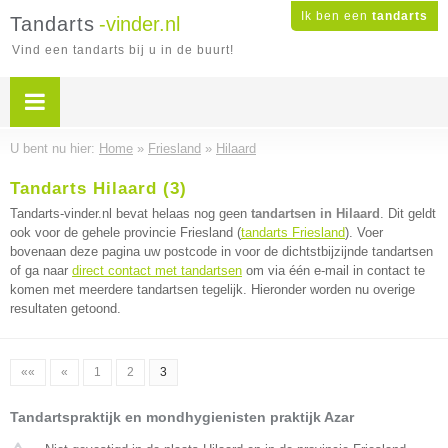
Ik ben een
tandarts
Tandarts
-vinder.nl
Vind een tandarts bij u in de buurt!
U bent nu hier:
Home
»
Friesland
»
Hilaard
Tandarts Hilaard (3)
Tandarts-vinder.nl bevat helaas nog geen
tandartsen in Hilaard
. Dit geldt
ook voor de gehele provincie Friesland (
tandarts Friesland
). Voer
bovenaan deze pagina uw postcode in voor de dichtstbijzijnde tandartsen
of ga naar
direct contact met tandartsen
om via één e-mail in contact te
komen met meerdere tandartsen tegelijk. Hieronder worden nu overige
resultaten getoond.
««
«
1
2
3
Tandartspraktijk en mondhygienisten praktijk Azar