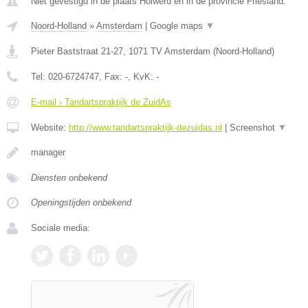
Niet gevestigd in de plaats Holwerd en in de provincie Friesland.
Noord-Holland
»
Amsterdam
|
Google maps
▼
Pieter Baststraat 21-27
,
1071 TV
Amsterdam
(
Noord-Holland
)
Tel:
020-6724747
, Fax:
-
, KvK:
-
E-mail › Tandartspraktijk de ZuidAs
Website:
http://www.tandartspraktijk-dezuidas.nl
|
Screenshot
▼
manager
Diensten onbekend
Openingstijden onbekend
Sociale media: