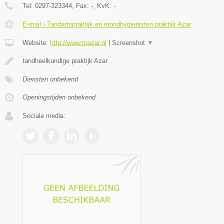
Tel:
0297-323344
, Fax:
-
, KvK:
-
E-mail › Tandartspraktijk en mondhygienisten praktijk Azar
Website:
http://www.tpazar.nl
|
Screenshot
▼
tandheelkundige praktijk Azar
Diensten onbekend
Openingstijden onbekend
Sociale media: