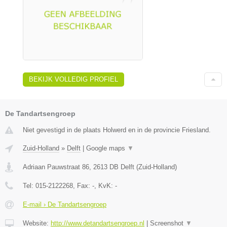
BEKIJK VOLLEDIG PROFIEL
De Tandartsengroep
Niet gevestigd in de plaats Holwerd en in de provincie Friesland.
Zuid-Holland
»
Delft
|
Google maps
▼
Adriaan Pauwstraat 86
,
2613 DB
Delft
(
Zuid-Holland
)
Tel:
015-2122268
, Fax:
-
, KvK:
-
E-mail › De Tandartsengroep
Website:
http://www.detandartsengroep.nl
|
Screenshot
▼