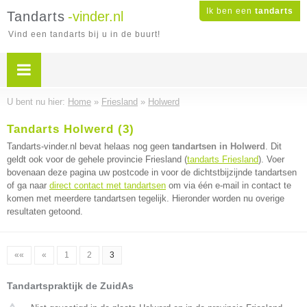
Ik ben een
tandarts
Tandarts
-vinder.nl
Vind een tandarts bij u in de buurt!
U bent nu hier:
Home
»
Friesland
»
Holwerd
Tandarts Holwerd (3)
Tandarts-vinder.nl bevat helaas nog geen
tandartsen in Holwerd
. Dit
geldt ook voor de gehele provincie Friesland (
tandarts Friesland
). Voer
bovenaan deze pagina uw postcode in voor de dichtstbijzijnde tandartsen
of ga naar
direct contact met tandartsen
om via één e-mail in contact te
komen met meerdere tandartsen tegelijk. Hieronder worden nu overige
resultaten getoond.
««
«
1
2
3
Tandartspraktijk de ZuidAs