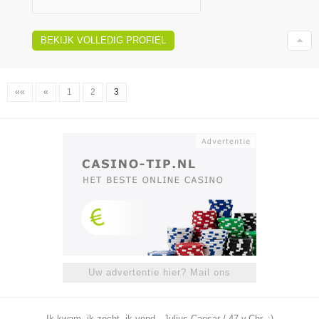
BEKIJK VOLLEDIG PROFIEL
««
«
1
2
3
Uw advertentie hier? Mail ons
Ik kwam, ik zocht, ik vond - Julius Caesar / 47 v.Chr. ;)