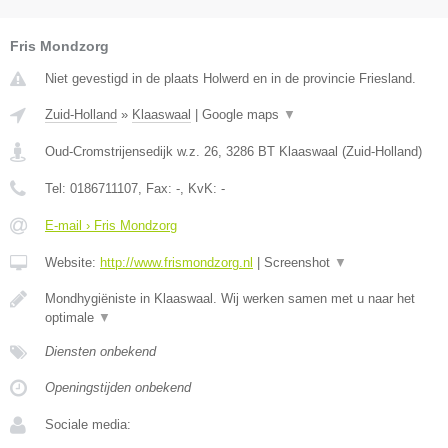
Fris Mondzorg
Niet gevestigd in de plaats Holwerd en in de provincie Friesland.
Zuid-Holland
»
Klaaswaal
|
Google maps
▼
Oud-Cromstrijensedijk w.z. 26
,
3286 BT
Klaaswaal
(
Zuid-Holland
)
Tel:
0186711107
, Fax:
-
, KvK:
-
E-mail › Fris Mondzorg
Website:
http://www.frismondzorg.nl
|
Screenshot
▼
Mondhygiëniste in Klaaswaal. Wij werken samen met u naar het
optimale
▼
Diensten onbekend
Openingstijden onbekend
Sociale media: