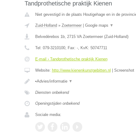
Tandprothetische praktijk Kienen
Niet gevestigd in de plaats Houtigehage en in de provinci
Zuid-Holland
»
Zoetermeer
|
Google maps
▼
Belvedèrebos 1b
,
2715 VA
Zoetermeer
(
Zuid-Holland
)
Tel:
079-3210100
, Fax:
-
, KvK:
50747711
E-mail › Tandprothetische praktijk Kienen
Website:
http://www.kienenkunstgebitten.nl
|
Screenshot
•Advies/informatie
▼
Diensten onbekend
Openingstijden onbekend
Sociale media: