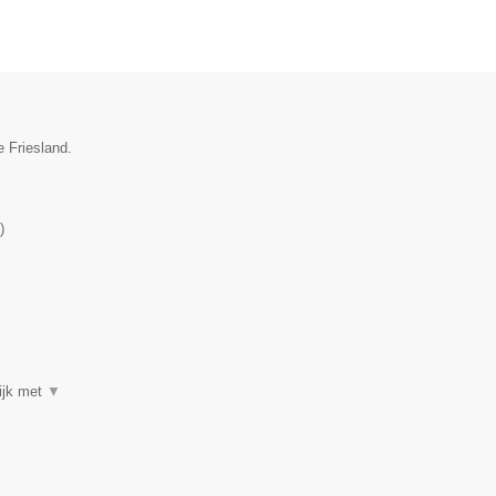
e Friesland.
)
tijk met
▼