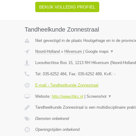
BEKIJK VOLLEDIG PROFIEL
Tandheelkunde Zonnestraal
Niet gevestigd in de plaats Houtigehage en in de provinci
Noord-Holland
»
Hilversum
|
Google maps
▼
Loosdrechtse Bos 15
,
1213 RH
Hilversum
(
Noord-Holland
Tel:
035-6252 484
, Fax:
035-6252 489
, KvK:
-
E-mail › Tandheelkunde Zonnestraal
Website:
http://www.thkz.nl
|
Screenshot
▼
Tandheelkunde Zonnestraal is een multidisciplinaire prak
Diensten onbekend
Openingstijden onbekend