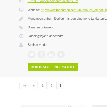
E-mail › Mondmedicentrum Berlicum
Website:
http://www.mondmedicentrum.nl/bues_cms/nl/15/
Mondmedicentrum Berlicum is een algemene tandartsprak
Diensten onbekend
Openingstijden onbekend
Sociale media:
BEKIJK VOLLEDIG PROFIEL
««
«
1
2
3