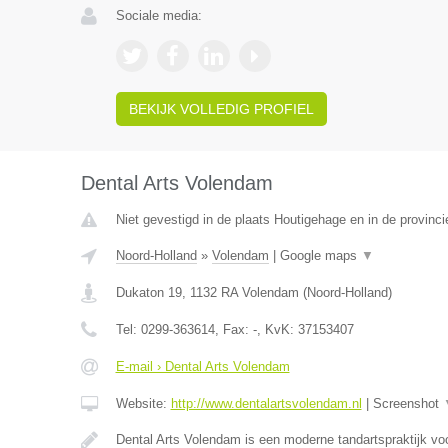
Sociale media:
BEKIJK VOLLEDIG PROFIEL
Dental Arts Volendam
Niet gevestigd in de plaats Houtigehage en in de provinci
Noord-Holland
»
Volendam
|
Google maps
▼
Dukaton 19
,
1132 RA
Volendam
(
Noord-Holland
)
Tel:
0299-363614
, Fax:
-
, KvK:
37153407
E-mail › Dental Arts Volendam
Website:
http://www.dentalartsvolendam.nl
|
Screenshot
Dental Arts Volendam is een moderne tandartspraktijk voo