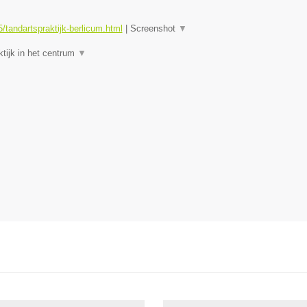
tandartspraktijk-berlicum.html
|
Screenshot
▼
tijk in het centrum
▼