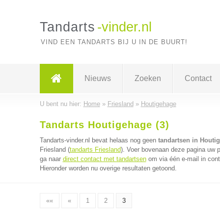
Tandarts
-vinder.nl
VIND EEN TANDARTS BIJ U IN DE BUURT!
Nieuws
Zoeken
Contact
U bent nu hier:
Home
»
Friesland
»
Houtigehage
Tandarts Houtigehage (3)
Tandarts-vinder.nl bevat helaas nog geen
tandartsen in Houti
Friesland (
tandarts Friesland
). Voer bovenaan deze pagina uw po
ga naar
direct contact met tandartsen
om via één e-mail in cont
Hieronder worden nu overige resultaten getoond.
««
«
1
2
3