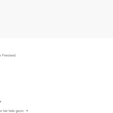
e Friesland.
▼
r het hele gezin.
▼