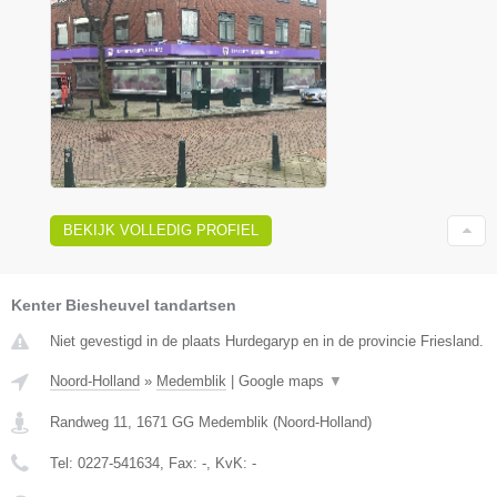
BEKIJK VOLLEDIG PROFIEL
Kenter Biesheuvel tandartsen
Niet gevestigd in de plaats Hurdegaryp en in de provincie Friesland.
Noord-Holland
»
Medemblik
|
Google maps
▼
Randweg 11
,
1671 GG
Medemblik
(
Noord-Holland
)
Tel:
0227-541634
, Fax:
-
, KvK:
-