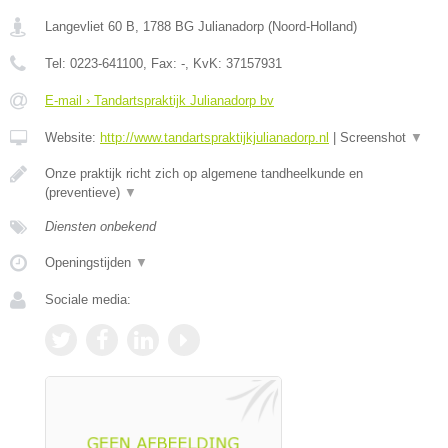
Langevliet 60 B
,
1788 BG
Julianadorp
(
Noord-Holland
)
Tel:
0223-641100
, Fax:
-
, KvK:
37157931
E-mail › Tandartspraktijk Julianadorp bv
Website:
http://www.tandartspraktijkjulianadorp.nl
|
Screenshot
▼
Onze praktijk richt zich op algemene tandheelkunde en
(preventieve)
▼
Diensten onbekend
Openingstijden
▼
Sociale media: