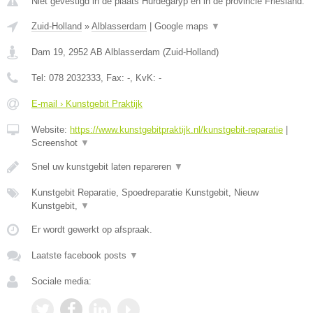
Niet gevestigd in de plaats Hurdegaryp en in de provincie Friesland.
Zuid-Holland
»
Alblasserdam
|
Google maps
▼
Dam 19
,
2952 AB
Alblasserdam
(
Zuid-Holland
)
Tel:
078 2032333
, Fax:
-
, KvK:
-
E-mail › Kunstgebit Praktijk
Website:
https://www.kunstgebitpraktijk.nl/kunstgebit-reparatie
|
Screenshot
▼
Snel uw kunstgebit laten repareren
▼
Kunstgebit Reparatie, Spoedreparatie Kunstgebit, Nieuw
Kunstgebit,
▼
Er wordt gewerkt op afspraak.
Laatste facebook posts
▼
Sociale media: