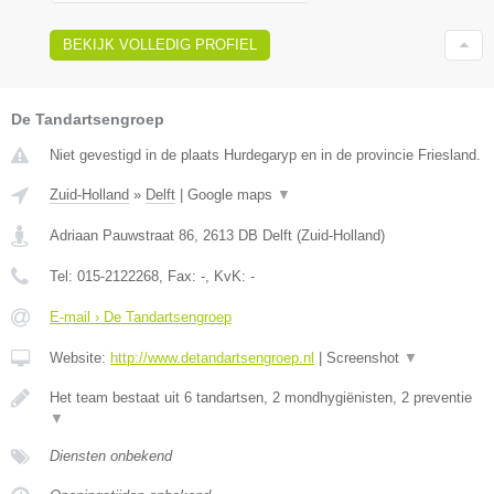
BEKIJK VOLLEDIG PROFIEL
De Tandartsengroep
Niet gevestigd in de plaats Hurdegaryp en in de provincie Friesland.
Zuid-Holland
»
Delft
|
Google maps
▼
Adriaan Pauwstraat 86
,
2613 DB
Delft
(
Zuid-Holland
)
Tel:
015-2122268
, Fax:
-
, KvK:
-
E-mail › De Tandartsengroep
Website:
http://www.detandartsengroep.nl
|
Screenshot
▼
Het team bestaat uit 6 tandartsen, 2 mondhygiënisten, 2 preventie
▼
Diensten onbekend