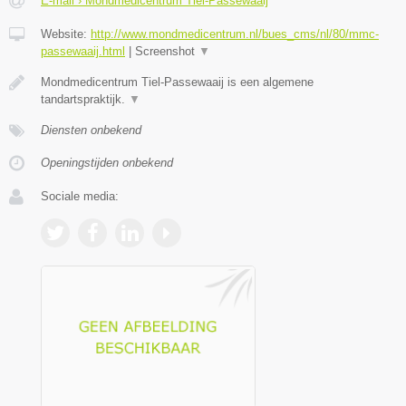
E-mail › Mondmedicentrum Tiel-Passewaaij
Website:
http://www.mondmedicentrum.nl/bues_cms/nl/80/mmc-
passewaaij.html
|
Screenshot
▼
Mondmedicentrum Tiel-Passewaaij is een algemene
tandartspraktijk.
▼
Diensten onbekend
Openingstijden onbekend
Sociale media: