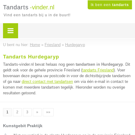
Ik ben een
tandarts
Tandarts
-vinder.nl
Vind een tandarts bij u in de buurt!
U bent nu hier:
Home
»
Friesland
»
Hurdegaryp
Tandarts Hurdegaryp
Tandarts-vinder.nl bevat helaas nog geen
tandartsen in Hurdegaryp
. Dit
geldt ook voor de gehele provincie Friesland (
tandarts Friesland
). Voer
bovenaan deze pagina uw postcode in voor de dichtstbijzijnde tandartsen
of ga naar
direct contact met tandartsen
om via één e-mail in contact te
komen met meerdere tandartsen tegelijk. Hieronder worden nu overige
resultaten getoond.
1
2
3
»
»»
Kunstgebit Praktijk