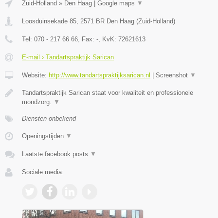
Zuid-Holland
»
Den Haag
|
Google maps
▼
Loosduinsekade 85
,
2571 BR
Den Haag
(
Zuid-Holland
)
Tel:
070 - 217 66 66
, Fax:
-
, KvK:
72621613
E-mail › Tandartspraktijk Sarican
Website:
http://www.tandartspraktijksarican.nl
|
Screenshot
▼
Tandartspraktijk Sarican staat voor kwaliteit en professionele
mondzorg.
▼
Diensten onbekend
Openingstijden
▼
Laatste facebook posts
▼
Sociale media: