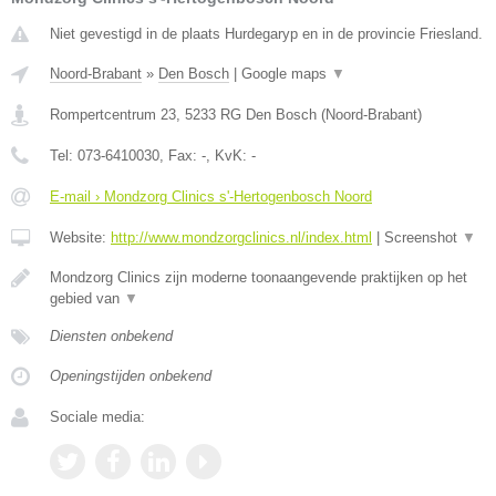
Niet gevestigd in de plaats Hurdegaryp en in de provincie Friesland.
Noord-Brabant
»
Den Bosch
|
Google maps
▼
Rompertcentrum 23
,
5233 RG
Den Bosch
(
Noord-Brabant
)
Tel:
073-6410030
, Fax:
-
, KvK:
-
E-mail › Mondzorg Clinics s'-Hertogenbosch Noord
Website:
http://www.mondzorgclinics.nl/index.html
|
Screenshot
▼
Mondzorg Clinics zijn moderne toonaangevende praktijken op het
gebied van
▼
Diensten onbekend
Openingstijden onbekend
Sociale media: