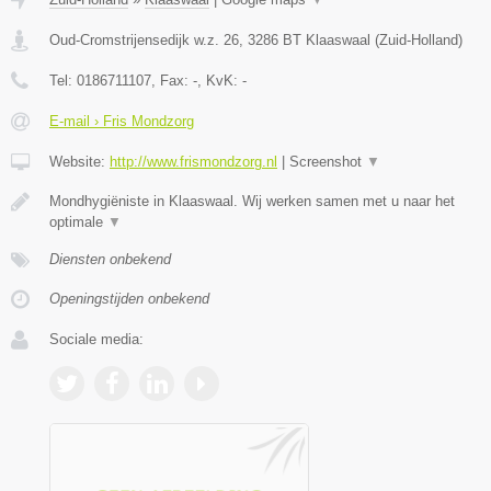
Oud-Cromstrijensedijk w.z. 26
,
3286 BT
Klaaswaal
(
Zuid-Holland
)
Tel:
0186711107
, Fax:
-
, KvK:
-
E-mail › Fris Mondzorg
Website:
http://www.frismondzorg.nl
|
Screenshot
▼
Mondhygiëniste in Klaaswaal. Wij werken samen met u naar het
optimale
▼
Diensten onbekend
Openingstijden onbekend
Sociale media: