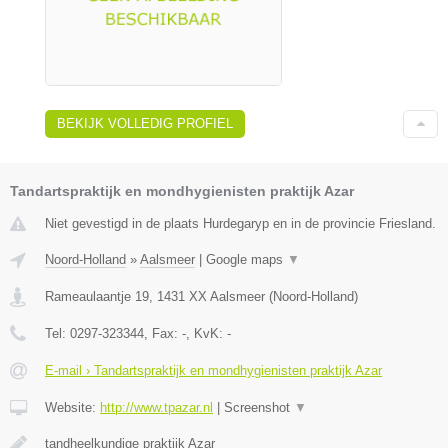
BEKIJK VOLLEDIG PROFIEL
Tandartspraktijk en mondhygienisten praktijk Azar
Niet gevestigd in de plaats Hurdegaryp en in de provincie Friesland.
Noord-Holland
»
Aalsmeer
|
Google maps
▼
Rameaulaantje 19
,
1431 XX
Aalsmeer
(
Noord-Holland
)
Tel:
0297-323344
, Fax:
-
, KvK:
-
E-mail › Tandartspraktijk en mondhygienisten praktijk Azar
Website:
http://www.tpazar.nl
|
Screenshot
▼
tandheelkundige praktijk Azar