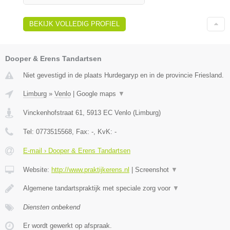
BEKIJK VOLLEDIG PROFIEL
Dooper & Erens Tandartsen
Niet gevestigd in de plaats Hurdegaryp en in de provincie Friesland.
Limburg
»
Venlo
|
Google maps
▼
Vinckenhofstraat 61
,
5913 EC
Venlo
(
Limburg
)
Tel:
0773515568
, Fax:
-
, KvK:
-
E-mail › Dooper & Erens Tandartsen
Website:
http://www.praktijkerens.nl
|
Screenshot
▼
Algemene tandartspraktijk met speciale zorg voor
▼
Diensten onbekend
Er wordt gewerkt op afspraak.