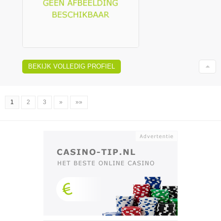
BEKIJK VOLLEDIG PROFIEL
1
2
3
»
»»