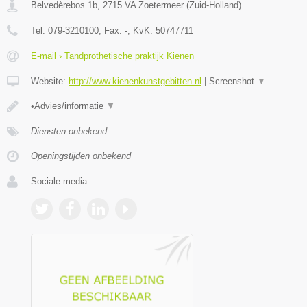
Belvedèrebos 1b
,
2715 VA
Zoetermeer
(
Zuid-Holland
)
Tel:
079-3210100
, Fax:
-
, KvK:
50747711
E-mail › Tandprothetische praktijk Kienen
Website:
http://www.kienenkunstgebitten.nl
|
Screenshot
▼
•Advies/informatie
▼
Diensten onbekend
Openingstijden onbekend
Sociale media: