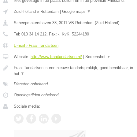
Niet gevestigd in de plaats Lollum en in de provincie Friesland.
Zuid-Holland
»
Rotterdam
|
Google maps
▼
Scheepmakershaven 33
,
3011 VB
Rotterdam
(
Zuid-Holland
)
Tel:
010 34 14 212
, Fax:
-
, KvK:
52244180
E-mail › Fraai Tandartsen
Website:
http://www.fraaitandartsen.nl/
|
Screenshot
▼
Fraai Tandartsen is een nieuwe tandartspraktijk, goed bereikbaar, in
het
▼
Diensten onbekend
Openingstijden onbekend
Sociale media: