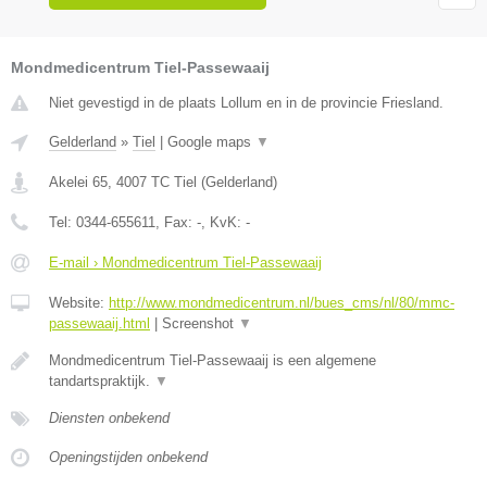
Mondmedicentrum Tiel-Passewaaij
Niet gevestigd in de plaats Lollum en in de provincie Friesland.
Gelderland
»
Tiel
|
Google maps
▼
Akelei 65
,
4007 TC
Tiel
(
Gelderland
)
Tel:
0344-655611
, Fax:
-
, KvK:
-
E-mail › Mondmedicentrum Tiel-Passewaaij
Website:
http://www.mondmedicentrum.nl/bues_cms/nl/80/mmc-
passewaaij.html
|
Screenshot
▼
Mondmedicentrum Tiel-Passewaaij is een algemene
tandartspraktijk.
▼
Diensten onbekend
Openingstijden onbekend