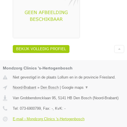
BEKIJK VOLLEDIG PROFIEL
Mondzorg Clinics 's-Hertogenbosch
Niet gevestigd in de plaats Lollum en in de provincie Friesland.
Noord-Brabant
»
Den Bosch
|
Google maps
▼
Van Grobbendoncklaan 95
,
5141 HB
Den Bosch
(
Noord-Brabant
)
Tel:
073-6900799
, Fax:
-
, KvK:
-
E-mail › Mondzorg Clinics 's-Hertogenbosch