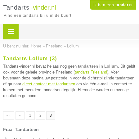
Ik ben een
tandarts
Tandarts
-vinder.nl
Vind een tandarts bij u in de buurt!
U bent nu hier:
Home
»
Friesland
»
Lollum
Tandarts Lollum (3)
Tandarts-vinder.nl bevat helaas nog geen
tandartsen in Lollum
. Dit geldt
ook voor de gehele provincie Friesland (
tandarts Friesland
). Voer
bovenaan deze pagina uw postcode in voor de dichtstbijzijnde tandartsen
of ga naar
direct contact met tandartsen
om via één e-mail in contact te
komen met meerdere tandartsen tegelijk. Hieronder worden nu overige
resultaten getoond.
««
«
1
2
3
Fraai Tandartsen