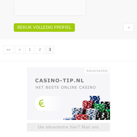
BEKIJK VOLLEDIG PROFIEL
««
«
1
2
3
Uw advertentie hier? Mail ons