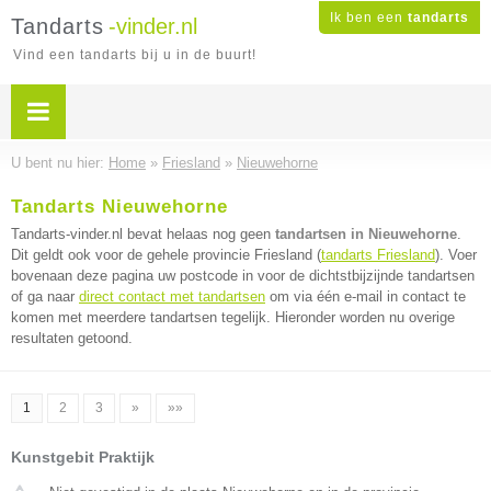
Ik ben een
tandarts
Tandarts
-vinder.nl
Vind een tandarts bij u in de buurt!
U bent nu hier:
Home
»
Friesland
»
Nieuwehorne
Tandarts Nieuwehorne
Tandarts-vinder.nl bevat helaas nog geen
tandartsen in Nieuwehorne
.
Dit geldt ook voor de gehele provincie Friesland (
tandarts Friesland
). Voer
bovenaan deze pagina uw postcode in voor de dichtstbijzijnde tandartsen
of ga naar
direct contact met tandartsen
om via één e-mail in contact te
komen met meerdere tandartsen tegelijk. Hieronder worden nu overige
resultaten getoond.
1
2
3
»
»»
Kunstgebit Praktijk