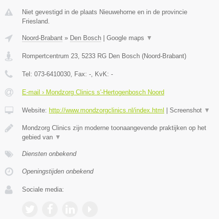
Niet gevestigd in de plaats Nieuwehorne en in de provincie
Friesland.
Noord-Brabant
»
Den Bosch
|
Google maps
▼
Rompertcentrum 23
,
5233 RG
Den Bosch
(
Noord-Brabant
)
Tel:
073-6410030
, Fax:
-
, KvK:
-
E-mail › Mondzorg Clinics s'-Hertogenbosch Noord
Website:
http://www.mondzorgclinics.nl/index.html
|
Screenshot
▼
Mondzorg Clinics zijn moderne toonaangevende praktijken op het
gebied van
▼
Diensten onbekend
Openingstijden onbekend
Sociale media: