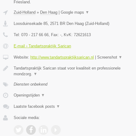
Friesland.
Zuid-Holland
»
Den Haag
|
Google maps
▼
Loosduinsekade 85
,
2571 BR
Den Haag
(
Zuid-Holland
)
Tel:
070 - 217 66 66
, Fax:
-
, KvK:
72621613
E-mail › Tandartspraktijk Sarican
Website:
http://www.tandartspraktijksarican.nl
|
Screenshot
▼
Tandartspraktijk Sarican staat voor kwaliteit en professionele
mondzorg.
▼
Diensten onbekend
Openingstijden
▼
Laatste facebook posts
▼
Sociale media: