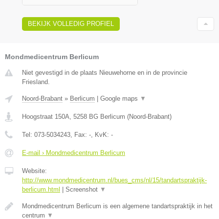
BEKIJK VOLLEDIG PROFIEL
Mondmedicentrum Berlicum
Niet gevestigd in de plaats Nieuwehorne en in de provincie
Friesland.
Noord-Brabant
»
Berlicum
|
Google maps
▼
Hoogstraat 150A
,
5258 BG
Berlicum
(
Noord-Brabant
)
Tel:
073-5034243
, Fax:
-
, KvK:
-
E-mail › Mondmedicentrum Berlicum
Website:
http://www.mondmedicentrum.nl/bues_cms/nl/15/tandartspraktijk-
berlicum.html
|
Screenshot
▼
Mondmedicentrum Berlicum is een algemene tandartspraktijk in het
centrum
▼