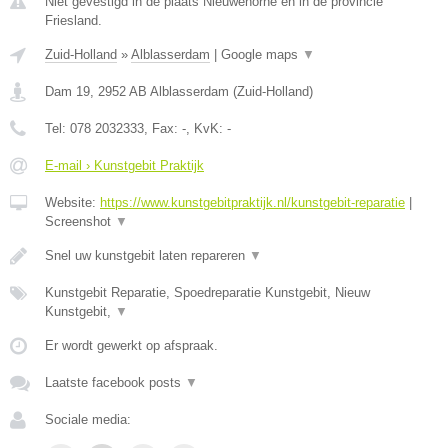
Niet gevestigd in de plaats Nieuwehorne en in de provincie
Friesland.
Zuid-Holland
»
Alblasserdam
|
Google maps
▼
Dam 19
,
2952 AB
Alblasserdam
(
Zuid-Holland
)
Tel:
078 2032333
, Fax:
-
, KvK:
-
E-mail › Kunstgebit Praktijk
Website:
https://www.kunstgebitpraktijk.nl/kunstgebit-reparatie
|
Screenshot
▼
Snel uw kunstgebit laten repareren
▼
Kunstgebit Reparatie, Spoedreparatie Kunstgebit, Nieuw
Kunstgebit,
▼
Er wordt gewerkt op afspraak.
Laatste facebook posts
▼
Sociale media: