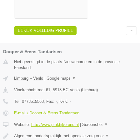
BEKIJK VOLLEDIG PROFIEL
Dooper & Erens Tandartsen
Niet gevestigd in de plaats Nieuwehorne en in de provincie
Friesland.
Limburg
»
Venlo
|
Google maps
▼
Vinckenhofstraat 61
,
5913 EC
Venlo
(
Limburg
)
Tel:
0773515568
, Fax:
-
, KvK:
-
E-mail › Dooper & Erens Tandartsen
Website:
http://www.praktijkerens.nl
|
Screenshot
▼
Algemene tandartspraktijk met speciale zorg voor
▼