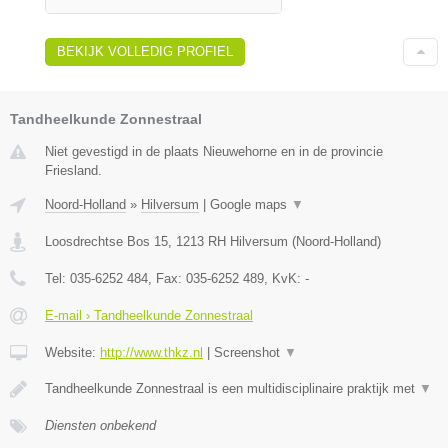
BEKIJK VOLLEDIG PROFIEL
Tandheelkunde Zonnestraal
Niet gevestigd in de plaats Nieuwehorne en in de provincie
Friesland.
Noord-Holland
»
Hilversum
|
Google maps
▼
Loosdrechtse Bos 15
,
1213 RH
Hilversum
(
Noord-Holland
)
Tel:
035-6252 484
, Fax:
035-6252 489
, KvK:
-
E-mail › Tandheelkunde Zonnestraal
Website:
http://www.thkz.nl
|
Screenshot
▼
Tandheelkunde Zonnestraal is een multidisciplinaire praktijk met
▼
Diensten onbekend