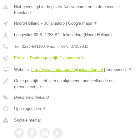
Niet gevestigd in de plaats Nieuwehorne en in de provincie
Friesland.
Noord-Holland
»
Julianadorp
|
Google maps
▼
Langevliet 60 B
,
1788 BG
Julianadorp
(
Noord-Holland
)
Tel:
0223-641100
, Fax:
-
, KvK:
37157931
E-mail › Tandartspraktijk Julianadorp bv
Website:
http://www.tandartspraktijkjulianadorp.nl
|
Screenshot
▼
Onze praktijk richt zich op algemene tandheelkunde en
(preventieve)
▼
Diensten onbekend
Openingstijden
▼
Sociale media: