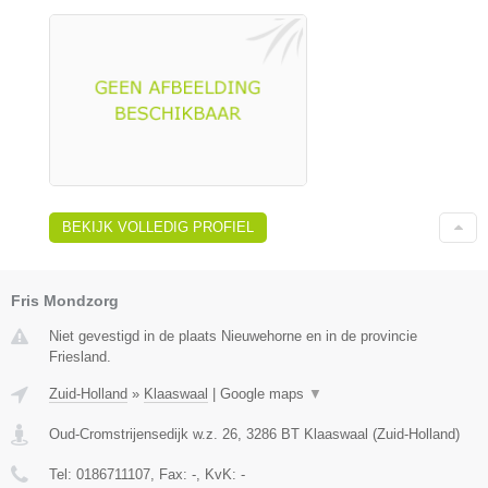
BEKIJK VOLLEDIG PROFIEL
Fris Mondzorg
Niet gevestigd in de plaats Nieuwehorne en in de provincie
Friesland.
Zuid-Holland
»
Klaaswaal
|
Google maps
▼
Oud-Cromstrijensedijk w.z. 26
,
3286 BT
Klaaswaal
(
Zuid-Holland
)
Tel:
0186711107
, Fax:
-
, KvK:
-