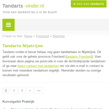
Ik ben een
tandarts
Tandarts
-vinder.nl
Vind een tandarts bij u in de buurt!
U bent nu hier:
Home
»
Friesland
»
Nijetrijne
Tandarts Nijetrijne
Tandarts-vinder.nl bevat helaas nog geen
tandartsen in Nijetrijne
. Dit
geldt ook voor de gehele provincie Friesland (
tandarts Friesland
). Voer
bovenaan deze pagina uw postcode in voor de dichtstbijzijnde tandartsen
of ga naar
direct contact met tandartsen
om via één e-mail in contact te
komen met meerdere tandartsen tegelijk. Hieronder worden nu overige
resultaten getoond.
1
2
3
»
»»
Kunstgebit Praktijk