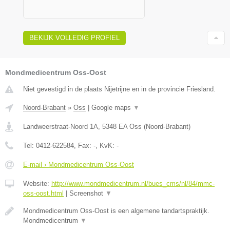
BEKIJK VOLLEDIG PROFIEL
Mondmedicentrum Oss-Oost
Niet gevestigd in de plaats Nijetrijne en in de provincie Friesland.
Noord-Brabant
»
Oss
|
Google maps
▼
Landweerstraat-Noord 1A
,
5348 EA
Oss
(
Noord-Brabant
)
Tel:
0412-622584
, Fax:
-
, KvK:
-
E-mail › Mondmedicentrum Oss-Oost
Website:
http://www.mondmedicentrum.nl/bues_cms/nl/84/mmc-
oss-oost.html
|
Screenshot
▼
Mondmedicentrum Oss-Oost is een algemene tandartspraktijk.
Mondmedicentrum
▼