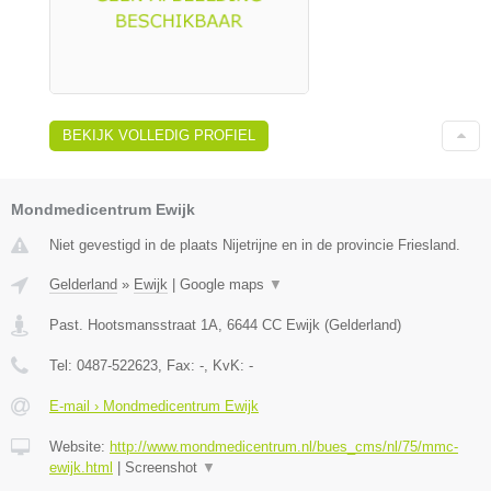
BEKIJK VOLLEDIG PROFIEL
Mondmedicentrum Ewijk
Niet gevestigd in de plaats Nijetrijne en in de provincie Friesland.
Gelderland
»
Ewijk
|
Google maps
▼
Past. Hootsmansstraat 1A
,
6644 CC
Ewijk
(
Gelderland
)
Tel:
0487-522623
, Fax:
-
, KvK:
-
E-mail › Mondmedicentrum Ewijk
Website:
http://www.mondmedicentrum.nl/bues_cms/nl/75/mmc-
ewijk.html
|
Screenshot
▼