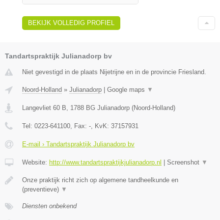
BEKIJK VOLLEDIG PROFIEL
Tandartspraktijk Julianadorp bv
Niet gevestigd in de plaats Nijetrijne en in de provincie Friesland.
Noord-Holland
»
Julianadorp
|
Google maps
▼
Langevliet 60 B
,
1788 BG
Julianadorp
(
Noord-Holland
)
Tel:
0223-641100
, Fax:
-
, KvK:
37157931
E-mail › Tandartspraktijk Julianadorp bv
Website:
http://www.tandartspraktijkjulianadorp.nl
|
Screenshot
▼
Onze praktijk richt zich op algemene tandheelkunde en
(preventieve)
▼
Diensten onbekend