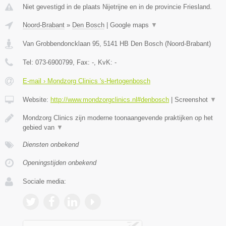
Niet gevestigd in de plaats Nijetrijne en in de provincie Friesland.
Noord-Brabant
»
Den Bosch
|
Google maps
▼
Van Grobbendoncklaan 95
,
5141 HB
Den Bosch
(
Noord-Brabant
)
Tel:
073-6900799
, Fax:
-
, KvK:
-
E-mail › Mondzorg Clinics 's-Hertogenbosch
Website:
http://www.mondzorgclinics.nl#denbosch
|
Screenshot
▼
Mondzorg Clinics zijn moderne toonaangevende praktijken op het
gebied van
▼
Diensten onbekend
Openingstijden onbekend
Sociale media: