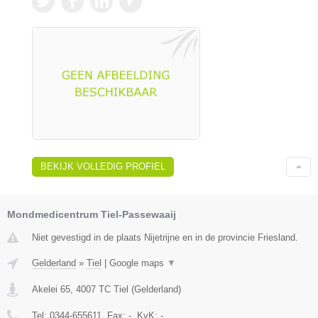
BEKIJK VOLLEDIG PROFIEL
Mondmedicentrum Tiel-Passewaaij
Niet gevestigd in de plaats Nijetrijne en in de provincie Friesland.
Gelderland
»
Tiel
|
Google maps
▼
Akelei 65
,
4007 TC
Tiel
(
Gelderland
)
Tel:
0344-655611
, Fax:
-
, KvK:
-