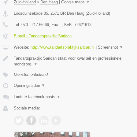
Zuid-Holland
»
Den Haag
|
Google maps
▼
Loosduinsekade 85
,
2571 BR
Den Haag
(
Zuid-Holland
)
Tel:
070 - 217 66 66
, Fax:
-
, KvK:
72621613
E-mail › Tandartspraktijk Sarican
Website:
http://www.tandartspraktijksarican.nl
|
Screenshot
▼
Tandartspraktijk Sarican staat voor kwaliteit en professionele
mondzorg.
▼
Diensten onbekend
Openingstijden
▼
Laatste facebook posts
▼
Sociale media: