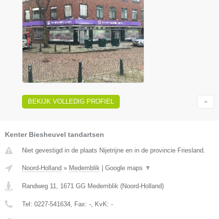
BEKIJK VOLLEDIG PROFIEL
Kenter Biesheuvel tandartsen
Niet gevestigd in de plaats Nijetrijne en in de provincie Friesland.
Noord-Holland
»
Medemblik
|
Google maps
▼
Randweg 11
,
1671 GG
Medemblik
(
Noord-Holland
)
Tel:
0227-541634
, Fax:
-
, KvK:
-