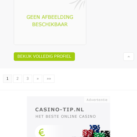
BEKIJK VOLLEDIG PROFIEL
1
2
3
»
»»