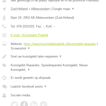
Niet gevestigd in de plaats Nijetrijne en in de provincie Friesland.
Zuid-Holland
»
Alblasserdam
|
Google maps
▼
Dam 19
,
2952 AB
Alblasserdam
(
Zuid-Holland
)
Tel:
078 2032333
, Fax:
-
, KvK:
-
E-mail › Kunstgebit Praktijk
Website:
https://www.kunstgebitpraktijk.nl/kunstgebit-reparatie
|
Screenshot
▼
Snel uw kunstgebit laten repareren
▼
Kunstgebit Reparatie, Spoedreparatie Kunstgebit, Nieuw
Kunstgebit,
▼
Er wordt gewerkt op afspraak.
Laatste facebook posts
▼
Sociale media: