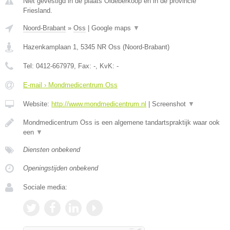
Niet gevestigd in de plaats Oldeberkoop en in de provincie
Friesland.
Noord-Brabant
»
Oss
|
Google maps
▼
Hazenkamplaan 1
,
5345 NR
Oss
(
Noord-Brabant
)
Tel:
0412-667979
, Fax:
-
, KvK:
-
E-mail › Mondmedicentrum Oss
Website:
http://www.mondmedicentrum.nl
|
Screenshot
▼
Mondmedicentrum Oss is een algemene tandartspraktijk waar ook
een
▼
Diensten onbekend
Openingstijden onbekend
Sociale media: