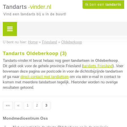
Ik ben een
tandarts
Tandarts
-vinder.nl
Vind een tandarts bij u in de buurt!
U bent nu hier:
Home
»
Friesland
»
Oldeberkoop
Tandarts Oldeberkoop (3)
Tandarts-vinder.nl bevat helaas nog geen
tandartsen in Oldeberkoop
.
Dit geldt ook voor de gehele provincie Friesland (
tandarts Friesland
). Voer
bovenaan deze pagina uw postcode in voor de dichtstbijzijnde tandartsen
of ga naar
direct contact met tandartsen
om via één e-mail in contact te
komen met meerdere tandartsen tegelijk. Hieronder worden nu overige
resultaten getoond.
««
«
1
2
3
Mondmedicentrum Oss