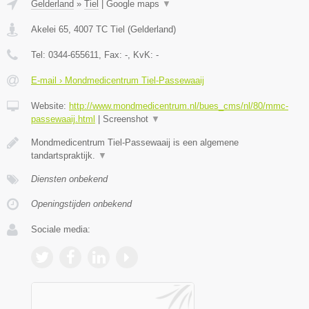
Gelderland
»
Tiel
|
Google maps
▼
Akelei 65
,
4007 TC
Tiel
(
Gelderland
)
Tel:
0344-655611
, Fax:
-
, KvK:
-
E-mail › Mondmedicentrum Tiel-Passewaaij
Website:
http://www.mondmedicentrum.nl/bues_cms/nl/80/mmc-
passewaaij.html
|
Screenshot
▼
Mondmedicentrum Tiel-Passewaaij is een algemene
tandartspraktijk.
▼
Diensten onbekend
Openingstijden onbekend
Sociale media: