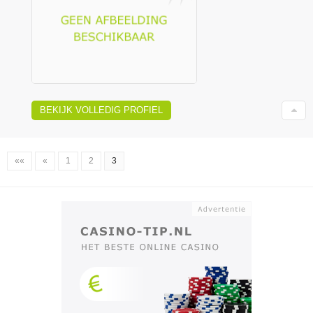
BEKIJK VOLLEDIG PROFIEL
««
«
1
2
3