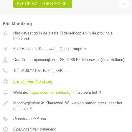
BEKIJK VOLLEDIG PROFIEL
Fris Mondzorg
Niet gevestigd in de plaats Oldeberkoop en in de provincie
Friesland.
Zuid-Holland
»
Klaaswaal
|
Google maps
▼
Oud-Cromstrijensedijk w.z. 26
,
3286 BT
Klaaswaal
(
Zuid-Holland
)
Tel:
0186711107
, Fax:
-
, KvK:
-
E-mail › Fris Mondzorg
Website:
http://www.frismondzorg.nl
|
Screenshot
▼
Mondhygiëniste in Klaaswaal. Wij werken samen met u naar het
optimale
▼
Diensten onbekend
Openingstijden onbekend