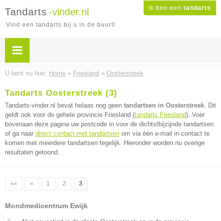
Ik ben een
tandarts
Tandarts
-vinder.nl
Vind een tandarts bij u in de buurt!
U bent nu hier:
Home
»
Friesland
»
Oosterstreek
Tandarts Oosterstreek (3)
Tandarts-vinder.nl bevat helaas nog geen
tandartsen in Oosterstreek
. Dit
geldt ook voor de gehele provincie Friesland (
tandarts Friesland
). Voer
bovenaan deze pagina uw postcode in voor de dichtstbijzijnde tandartsen
of ga naar
direct contact met tandartsen
om via één e-mail in contact te
komen met meerdere tandartsen tegelijk. Hieronder worden nu overige
resultaten getoond.
««
«
1
2
3
Mondmedicentrum Ewijk