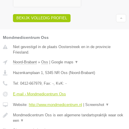
BEKIJK VOLLEDIG PROFIEL
Mondmedicentrum Oss
Niet gevestigd in de plaats Oosterstreek en in de provincie
Friesland.
Noord-Brabant
»
Oss
|
Google maps
▼
Hazenkamplaan 1
,
5345 NR
Oss
(
Noord-Brabant
)
Tel:
0412-667979
, Fax:
-
, KvK:
-
E-mail › Mondmedicentrum Oss
Website:
http://www.mondmedicentrum.nl
|
Screenshot
▼
Mondmedicentrum Oss is een algemene tandartspraktijk waar ook
een
▼