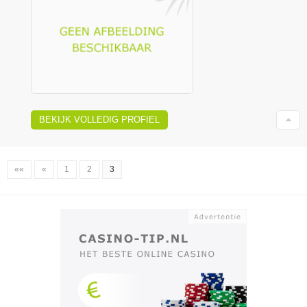
BEKIJK VOLLEDIG PROFIEL
««
«
1
2
3