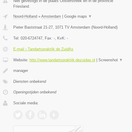
Niet gevestigd in de plaats Oosterstreek en in de provincie
Friesland.
Noord-Holland
»
Amsterdam
|
Google maps
▼
Pieter Baststraat 21-27
,
1071 TV
Amsterdam
(
Noord-Holland
)
Tel:
020-6724747
, Fax:
-
, KvK:
-
E-mail › Tandartspraktijk de ZuidAs
Website:
http://www.tandartspraktijk-dezuidas.nl
|
Screenshot
▼
manager
Diensten onbekend
Openingstijden onbekend
Sociale media: