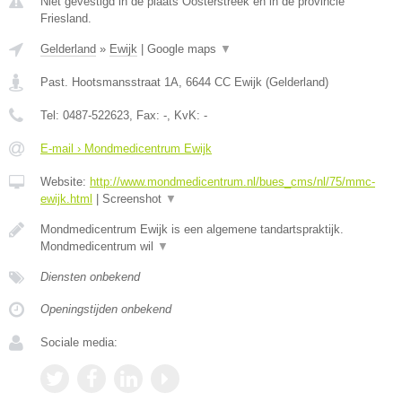
Niet gevestigd in de plaats Oosterstreek en in de provincie
Friesland.
Gelderland
»
Ewijk
|
Google maps
▼
Past. Hootsmansstraat 1A
,
6644 CC
Ewijk
(
Gelderland
)
Tel:
0487-522623
, Fax:
-
, KvK:
-
E-mail › Mondmedicentrum Ewijk
Website:
http://www.mondmedicentrum.nl/bues_cms/nl/75/mmc-
ewijk.html
|
Screenshot
▼
Mondmedicentrum Ewijk is een algemene tandartspraktijk.
Mondmedicentrum wil
▼
Diensten onbekend
Openingstijden onbekend
Sociale media: