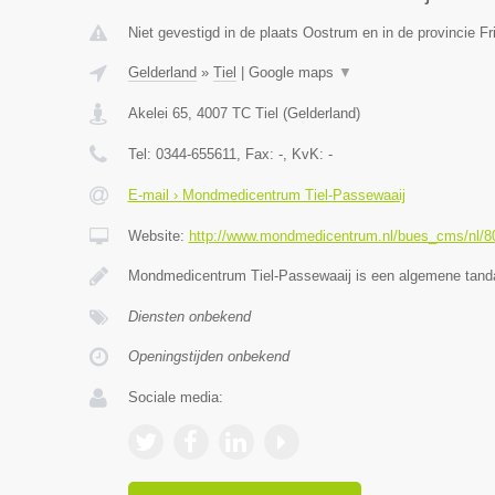
Niet gevestigd in de plaats Oostrum en in de provincie Fr
Gelderland
»
Tiel
|
Google maps
▼
Akelei 65
,
4007 TC
Tiel
(
Gelderland
)
Tel:
0344-655611
, Fax:
-
, KvK:
-
E-mail › Mondmedicentrum Tiel-Passewaaij
Website:
http://www.mondmedicentrum.nl/bues_cms/nl/8
Mondmedicentrum Tiel-Passewaaij is een algemene tanda
Diensten onbekend
Openingstijden onbekend
Sociale media: