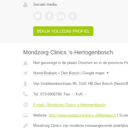
Sociale media:
BEKIJK VOLLEDIG PROFIEL
Mondzorg Clinics 's-Hertogenbosch
Niet gevestigd in de plaats Oostrum en in de provincie Fr
Noord-Brabant
»
Den Bosch
|
Google maps
▼
Van Grobbendoncklaan 95
,
5141 HB
Den Bosch
(
Noord-B
Tel:
073-6900799
, Fax:
-
, KvK:
-
E-mail › Mondzorg Clinics 's-Hertogenbosch
Website:
http://www.mondzorgclinics.nl#denbosch
|
Scre
Mondzorg Clinics zijn moderne toonaangevende praktijke