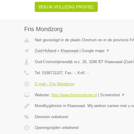
BEKIJK VOLLEDIG PROFIEL
Fris Mondzorg
Niet gevestigd in de plaats Oostrum en in de provincie Fr
Zuid-Holland
»
Klaaswaal
|
Google maps
▼
Oud-Cromstrijensedijk w.z. 26
,
3286 BT
Klaaswaal
(
Zuid-
Tel:
0186711107
, Fax:
-
, KvK:
-
E-mail › Fris Mondzorg
Website:
http://www.frismondzorg.nl
|
Screenshot
▼
Mondhygiëniste in Klaaswaal. Wij werken samen met u n
Diensten onbekend
Openingstijden onbekend