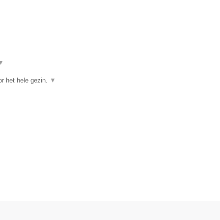
▼
r het hele gezin.
▼