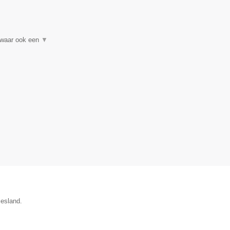
▼
 waar ook een
▼
iesland.