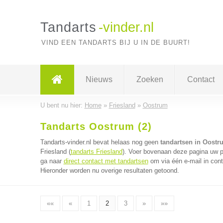
Tandarts
-vinder.nl
VIND EEN TANDARTS BIJ U IN DE BUURT!
Nieuws
Zoeken
Contact
U bent nu hier:
Home
»
Friesland
»
Oostrum
Tandarts Oostrum (2)
Tandarts-vinder.nl bevat helaas nog geen
tandartsen in Oostr
Friesland (
tandarts Friesland
). Voer bovenaan deze pagina uw po
ga naar
direct contact met tandartsen
om via één e-mail in cont
Hieronder worden nu overige resultaten getoond.
««
«
1
2
3
»
»»