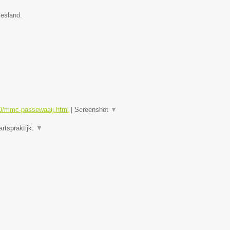
iesland.
0/mmc-passewaaij.html
|
Screenshot
▼
rtspraktijk.
▼