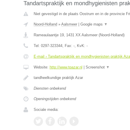
Tandartspraktijk en mondhygienisten prakt
Niet gevestigd in de plaats Oostrum en in de provincie Fr
Noord-Holland
»
Aalsmeer
|
Google maps
▼
Rameaulaantje 19
,
1431 XX
Aalsmeer
(
Noord-Holland
)
Tel:
0297-323344
, Fax:
-
, KvK:
-
E-mail › Tandartspraktijk en mondhygienisten praktijk Aza
Website:
http://www.tpazar.nl
|
Screenshot
▼
tandheelkundige praktijk Azar
Diensten onbekend
Openingstijden onbekend
Sociale media: