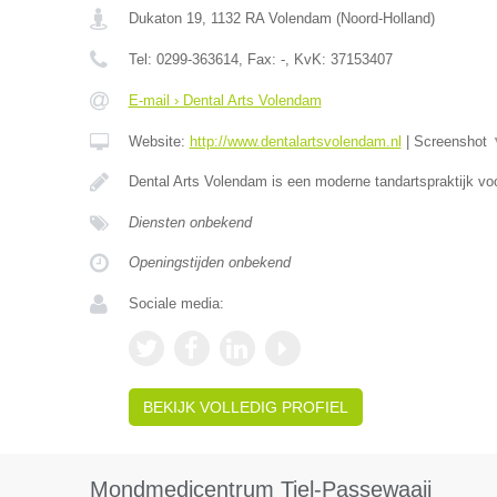
Dukaton 19
,
1132 RA
Volendam
(
Noord-Holland
)
Tel:
0299-363614
, Fax:
-
, KvK:
37153407
E-mail › Dental Arts Volendam
Website:
http://www.dentalartsvolendam.nl
|
Screenshot
Dental Arts Volendam is een moderne tandartspraktijk voo
Diensten onbekend
Openingstijden onbekend
Sociale media:
BEKIJK VOLLEDIG PROFIEL
Mondmedicentrum Tiel-Passewaaij