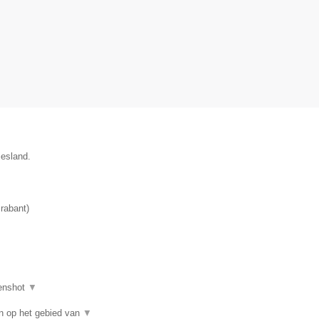
iesland.
rabant
)
enshot
▼
n op het gebied van
▼