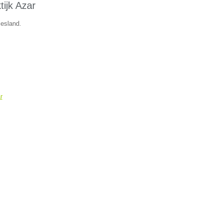
ijk Azar
iesland.
r