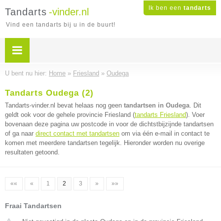
Ik ben een
tandarts
Tandarts
-vinder.nl
Vind een tandarts bij u in de buurt!
U bent nu hier:
Home
»
Friesland
»
Oudega
Tandarts Oudega (2)
Tandarts-vinder.nl bevat helaas nog geen
tandartsen in Oudega
. Dit
geldt ook voor de gehele provincie Friesland (
tandarts Friesland
). Voer
bovenaan deze pagina uw postcode in voor de dichtstbijzijnde tandartsen
of ga naar
direct contact met tandartsen
om via één e-mail in contact te
komen met meerdere tandartsen tegelijk. Hieronder worden nu overige
resultaten getoond.
««
«
1
2
3
»
»»
Fraai Tandartsen