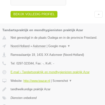
BEKIJK VOLLEDIG PROFIEL
Tandartspraktijk en mondhygienisten praktijk Azar
Niet gevestigd in de plaats Oudega en in de provincie Friesland.
Noord-Holland
»
Aalsmeer
|
Google maps
▼
Rameaulaantje 19
,
1431 XX
Aalsmeer
(
Noord-Holland
)
Tel:
0297-323344
, Fax:
-
, KvK:
-
E-mail › Tandartspraktijk en mondhygienisten praktijk Azar
Website:
http://www.tpazar.nl
|
Screenshot
▼
tandheelkundige praktijk Azar
Diensten onbekend