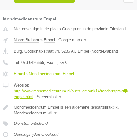
Mondmedicentrum Empel
Niet gevestigd in de plaats Oudega en in de provincie Friesland.
Noord-Brabant
»
Empel
|
Google maps
▼
Burg. Godschalxstraat 74
,
5236 AC
Empel
(
Noord-Brabant
)
Tel:
073-6426565
, Fax:
-
, KvK:
-
E-mail › Mondmedicentrum Empel
Website:
http://www.mondmedicentrum.nl/bues_cms/nl/14/tandartspraktijk-
empel.html
|
Screenshot
▼
Mondmedicentrum Empel is een algemene tandartspraktijk.
Mondmedicentrum wil
▼
Diensten onbekend
Openingstijden onbekend