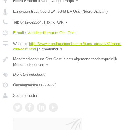
Noord-Brabant
»
Oss
|
Google maps
▼
Landweerstraat-Noord 1A
,
5348 EA
Oss
(
Noord-Brabant
)
Tel:
0412-622584
, Fax:
-
, KvK:
-
E-mail › Mondmedicentrum Oss-Oost
Website:
http://www.mondmedicentrum.nl/bues_cms/nl/84/mmc-
oss-oost.html
|
Screenshot
▼
Mondmedicentrum Oss-Oost is een algemene tandartspraktijk.
Mondmedicentrum
▼
Diensten onbekend
Openingstijden onbekend
Sociale media: