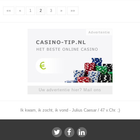
««
«
1
2
3
»
»»
Uw advertentie hier? Mail ons
Ik kwam, ik zocht, ik vond - Julius Caesar / 47 v.Chr. ;)