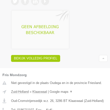
BEKIJK VOLLEDIG PROFIEL
Fris Mondzorg
Niet gevestigd in de plaats Oudega en in de provincie Friesland.
Zuid-Holland
»
Klaaswaal
|
Google maps
▼
Oud-Cromstrijensedijk w.z. 26
,
3286 BT
Klaaswaal
(
Zuid-Holland
)
Tel:
0186711107
, Fax:
-
, KvK:
-