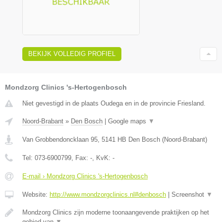
BEKIJK VOLLEDIG PROFIEL
Mondzorg Clinics 's-Hertogenbosch
Niet gevestigd in de plaats Oudega en in de provincie Friesland.
Noord-Brabant
»
Den Bosch
|
Google maps
▼
Van Grobbendoncklaan 95
,
5141 HB
Den Bosch
(
Noord-Brabant
)
Tel:
073-6900799
, Fax:
-
, KvK:
-
E-mail › Mondzorg Clinics 's-Hertogenbosch
Website:
http://www.mondzorgclinics.nl#denbosch
|
Screenshot
▼
Mondzorg Clinics zijn moderne toonaangevende praktijken op het
gebied van
▼