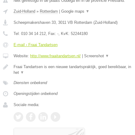
Niet gevestigd in de plaats Oudega en in de provincie Friesland.
Zuid-Holland
»
Rotterdam
|
Google maps
▼
Scheepmakershaven 33
,
3011 VB
Rotterdam
(
Zuid-Holland
)
Tel:
010 34 14 212
, Fax:
-
, KvK:
52244180
E-mail › Fraai Tandartsen
Website:
http://www.fraaitandartsen.nl/
|
Screenshot
▼
Fraai Tandartsen is een nieuwe tandartspraktijk, goed bereikbaar, in
het
▼
Diensten onbekend
Openingstijden onbekend
Sociale media: