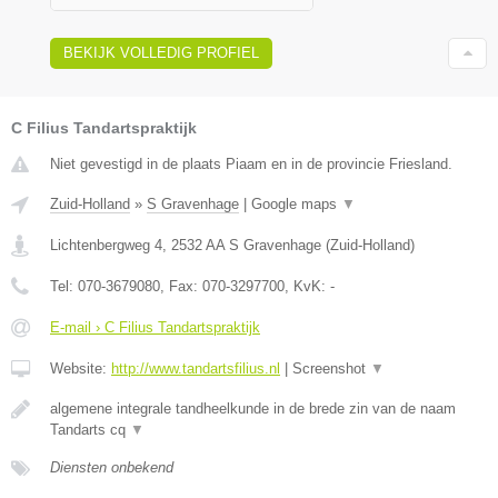
BEKIJK VOLLEDIG PROFIEL
C Filius Tandartspraktijk
Niet gevestigd in de plaats Piaam en in de provincie Friesland.
Zuid-Holland
»
S Gravenhage
|
Google maps
▼
Lichtenbergweg 4
,
2532 AA
S Gravenhage
(
Zuid-Holland
)
Tel:
070-3679080
, Fax:
070-3297700
, KvK:
-
E-mail › C Filius Tandartspraktijk
Website:
http://www.tandartsfilius.nl
|
Screenshot
▼
algemene integrale tandheelkunde in de brede zin van de naam
Tandarts cq
▼
Diensten onbekend