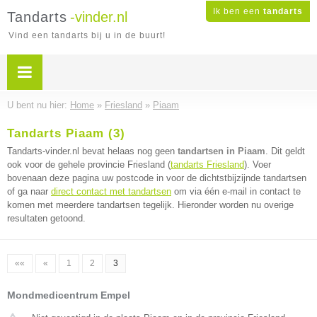
Ik ben een
tandarts
Tandarts
-vinder.nl
Vind een tandarts bij u in de buurt!
U bent nu hier:
Home
»
Friesland
»
Piaam
Tandarts Piaam (3)
Tandarts-vinder.nl bevat helaas nog geen
tandartsen in Piaam
. Dit geldt
ook voor de gehele provincie Friesland (
tandarts Friesland
). Voer
bovenaan deze pagina uw postcode in voor de dichtstbijzijnde tandartsen
of ga naar
direct contact met tandartsen
om via één e-mail in contact te
komen met meerdere tandartsen tegelijk. Hieronder worden nu overige
resultaten getoond.
««
«
1
2
3
Mondmedicentrum Empel