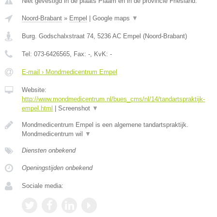
Niet gevestigd in de plaats Piaam en in de provincie Friesland.
Noord-Brabant
»
Empel
|
Google maps
▼
Burg. Godschalxstraat 74
,
5236 AC
Empel
(
Noord-Brabant
)
Tel:
073-6426565
, Fax:
-
, KvK:
-
E-mail › Mondmedicentrum Empel
Website:
http://www.mondmedicentrum.nl/bues_cms/nl/14/tandartspraktijk-
empel.html
|
Screenshot
▼
Mondmedicentrum Empel is een algemene tandartspraktijk.
Mondmedicentrum wil
▼
Diensten onbekend
Openingstijden onbekend
Sociale media: