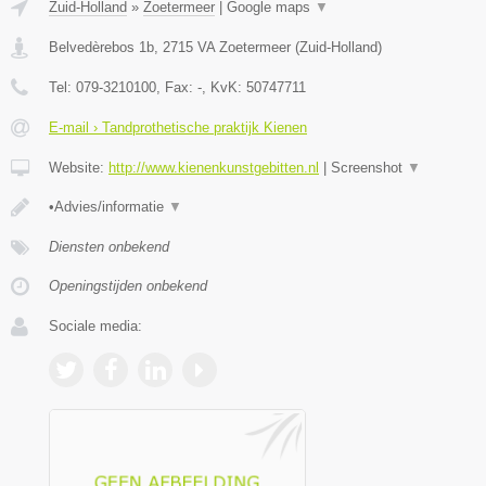
Zuid-Holland
»
Zoetermeer
|
Google maps
▼
Belvedèrebos 1b
,
2715 VA
Zoetermeer
(
Zuid-Holland
)
Tel:
079-3210100
, Fax:
-
, KvK:
50747711
E-mail › Tandprothetische praktijk Kienen
Website:
http://www.kienenkunstgebitten.nl
|
Screenshot
▼
•Advies/informatie
▼
Diensten onbekend
Openingstijden onbekend
Sociale media: