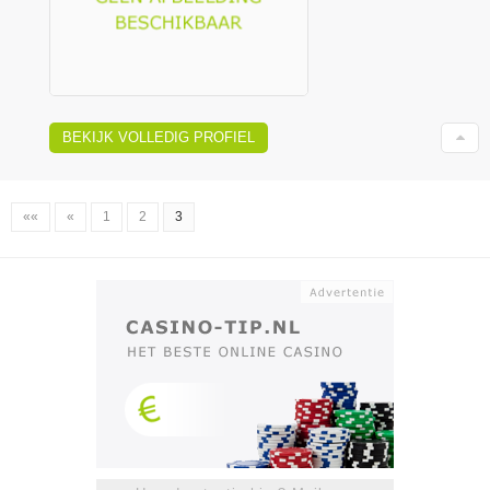
BEKIJK VOLLEDIG PROFIEL
««
«
1
2
3