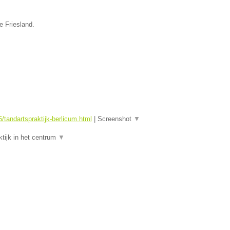
e Friesland.
tandartspraktijk-berlicum.html
|
Screenshot
▼
tijk in het centrum
▼