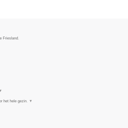
e Friesland.
▼
r het hele gezin.
▼