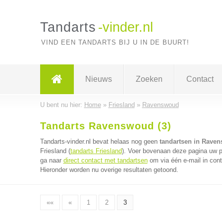
Tandarts
-vinder.nl
VIND EEN TANDARTS BIJ U IN DE BUURT!
Nieuws
Zoeken
Contact
U bent nu hier:
Home
»
Friesland
»
Ravenswoud
Tandarts Ravenswoud (3)
Tandarts-vinder.nl bevat helaas nog geen
tandartsen in Rave
Friesland (
tandarts Friesland
). Voer bovenaan deze pagina uw po
ga naar
direct contact met tandartsen
om via één e-mail in cont
Hieronder worden nu overige resultaten getoond.
««
«
1
2
3