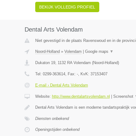
BEKIJK VOLLEDIG PROFIEL
Dental Arts Volendam
Niet gevestigd in de plaats Ravenswoud en in de provinci
Noord-Holland
»
Volendam
|
Google maps
▼
Dukaton 19
,
1132 RA
Volendam
(
Noord-Holland
)
Tel:
0299-363614
, Fax:
-
, KvK:
37153407
E-mail › Dental Arts Volendam
Website:
http://www.dentalartsvolendam.nl
|
Screenshot
Dental Arts Volendam is een moderne tandartspraktijk voo
Diensten onbekend
Openingstijden onbekend