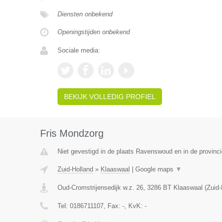
Diensten onbekend
Openingstijden onbekend
Sociale media:
BEKIJK VOLLEDIG PROFIEL
Fris Mondzorg
Niet gevestigd in de plaats Ravenswoud en in de provinci
Zuid-Holland
»
Klaaswaal
|
Google maps
▼
Oud-Cromstrijensedijk w.z. 26
,
3286 BT
Klaaswaal
(
Zuid-
Tel:
0186711107
, Fax:
-
, KvK:
-