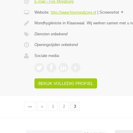
E-mail › Fris Mondzorg
Website:
http://www.frismondzorg.nl
|
Screenshot
▼
Mondhygiëniste in Klaaswaal. Wij werken samen met u n
Diensten onbekend
Openingstijden onbekend
Sociale media:
BEKIJK VOLLEDIG PROFIEL
««
«
1
2
3