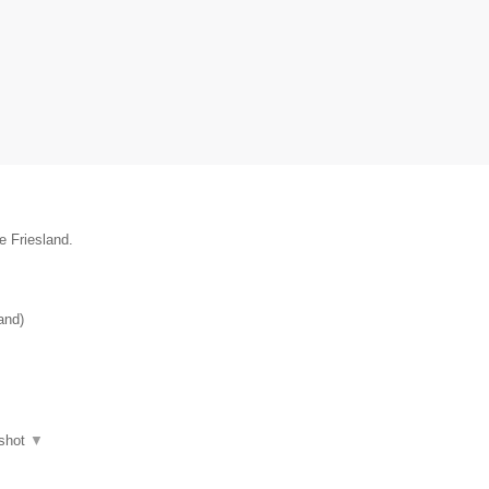
e Friesland.
and
)
shot
▼