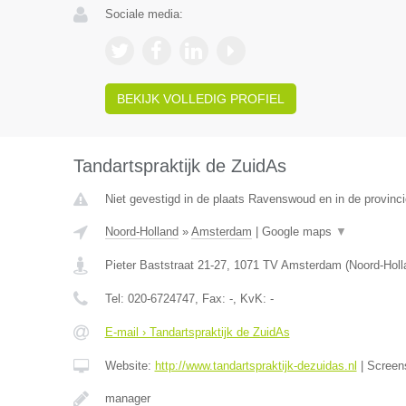
Sociale media:
BEKIJK VOLLEDIG PROFIEL
Tandartspraktijk de ZuidAs
Niet gevestigd in de plaats Ravenswoud en in de provinci
Noord-Holland
»
Amsterdam
|
Google maps
▼
Pieter Baststraat 21-27
,
1071 TV
Amsterdam
(
Noord-Holl
Tel:
020-6724747
, Fax:
-
, KvK:
-
E-mail › Tandartspraktijk de ZuidAs
Website:
http://www.tandartspraktijk-dezuidas.nl
|
Screen
manager