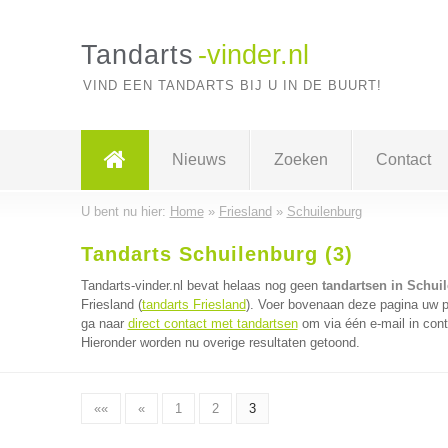
Tandarts
-vinder.nl
VIND EEN TANDARTS BIJ U IN DE BUURT!
Nieuws
Zoeken
Contact
U bent nu hier:
Home
»
Friesland
»
Schuilenburg
Tandarts Schuilenburg (3)
Tandarts-vinder.nl bevat helaas nog geen
tandartsen in Schui
Friesland (
tandarts Friesland
). Voer bovenaan deze pagina uw po
ga naar
direct contact met tandartsen
om via één e-mail in cont
Hieronder worden nu overige resultaten getoond.
««
«
1
2
3