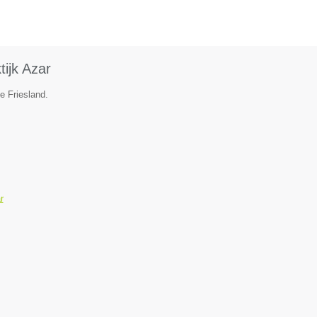
ijk Azar
e Friesland.
r