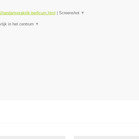
tandartspraktijk-berlicum.html
|
Screenshot
▼
tijk in het centrum
▼