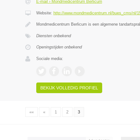
E-mail › Mondmedicentrum Berlicum
Website:
http://www.mondmedicentrum.nl/bues_cms/nl/15/
Mondmedicentrum Berlicum is een algemene tandartsprak
Diensten onbekend
Openingstijden onbekend
Sociale media:
BEKIJK VOLLEDIG PROFIEL
««
«
1
2
3