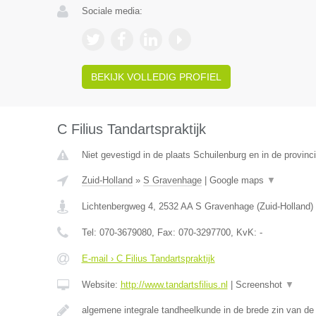
Sociale media:
BEKIJK VOLLEDIG PROFIEL
C Filius Tandartspraktijk
Niet gevestigd in de plaats Schuilenburg en in de provinci
Zuid-Holland
»
S Gravenhage
|
Google maps
▼
Lichtenbergweg 4
,
2532 AA
S Gravenhage
(
Zuid-Holland
)
Tel:
070-3679080
, Fax:
070-3297700
, KvK:
-
E-mail › C Filius Tandartspraktijk
Website:
http://www.tandartsfilius.nl
|
Screenshot
▼
algemene integrale tandheelkunde in de brede zin van d