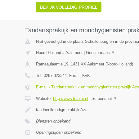
BEKIJK VOLLEDIG PROFIEL
Tandartspraktijk en mondhygienisten prakt
Niet gevestigd in de plaats Schuilenburg en in de provinci
Noord-Holland
»
Aalsmeer
|
Google maps
▼
Rameaulaantje 19
,
1431 XX
Aalsmeer
(
Noord-Holland
)
Tel:
0297-323344
, Fax:
-
, KvK:
-
E-mail › Tandartspraktijk en mondhygienisten praktijk Aza
Website:
http://www.tpazar.nl
|
Screenshot
▼
tandheelkundige praktijk Azar
Diensten onbekend
Openingstijden onbekend