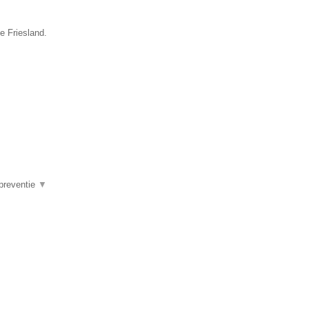
e Friesland.
▼
 preventie
▼