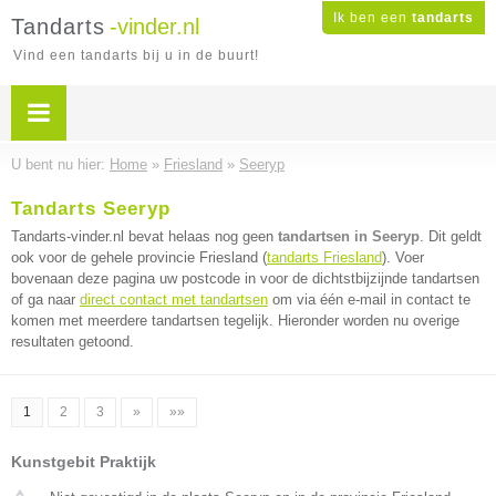
Ik ben een
tandarts
Tandarts
-vinder.nl
Vind een tandarts bij u in de buurt!
U bent nu hier:
Home
»
Friesland
»
Seeryp
Tandarts Seeryp
Tandarts-vinder.nl bevat helaas nog geen
tandartsen in Seeryp
. Dit geldt
ook voor de gehele provincie Friesland (
tandarts Friesland
). Voer
bovenaan deze pagina uw postcode in voor de dichtstbijzijnde tandartsen
of ga naar
direct contact met tandartsen
om via één e-mail in contact te
komen met meerdere tandartsen tegelijk. Hieronder worden nu overige
resultaten getoond.
1
2
3
»
»»
Kunstgebit Praktijk