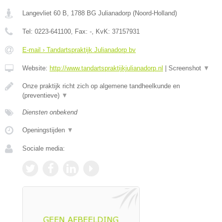
Langevliet 60 B
,
1788 BG
Julianadorp
(
Noord-Holland
)
Tel:
0223-641100
, Fax:
-
, KvK:
37157931
E-mail › Tandartspraktijk Julianadorp bv
Website:
http://www.tandartspraktijkjulianadorp.nl
|
Screenshot
▼
Onze praktijk richt zich op algemene tandheelkunde en
(preventieve)
▼
Diensten onbekend
Openingstijden
▼
Sociale media: