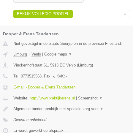
BEKIJK VOLLEDIG PROFIEL
Dooper & Erens Tandartsen
Niet gevestigd in de plaats Seeryp en in de provincie Friesland.
Limburg
»
Venlo
|
Google maps
▼
Vinckenhofstraat 61
,
5913 EC
Venlo
(
Limburg
)
Tel:
0773515568
, Fax:
-
, KvK:
-
E-mail › Dooper & Erens Tandartsen
Website:
http://www.praktijkerens.nl
|
Screenshot
▼
Algemene tandartspraktijk met speciale zorg voor
▼
Diensten onbekend
Er wordt gewerkt op afspraak.