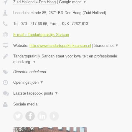
Zuid-Holland
»
Den Haag
|
Google maps
▼
Loosduinsekade 85
,
2571 BR
Den Haag
(
Zuid-Holland
)
Tel:
070 - 217 66 66
, Fax:
-
, KvK:
72621613
E-mail › Tandartspraktijk Sarican
Website:
http://www.tandartspraktijksarican.nl
|
Screenshot
▼
Tandartspraktijk Sarican staat voor kwaliteit en professionele
mondzorg.
▼
Diensten onbekend
Openingstijden
▼
Laatste facebook posts
▼
Sociale media: