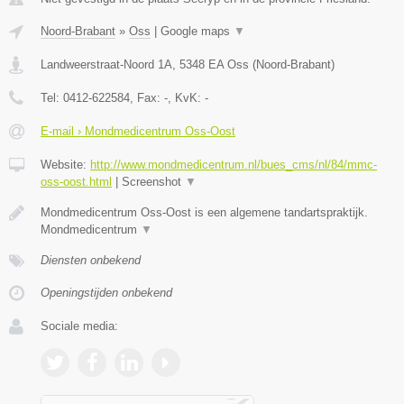
Noord-Brabant
»
Oss
|
Google maps
▼
Landweerstraat-Noord 1A
,
5348 EA
Oss
(
Noord-Brabant
)
Tel:
0412-622584
, Fax:
-
, KvK:
-
E-mail › Mondmedicentrum Oss-Oost
Website:
http://www.mondmedicentrum.nl/bues_cms/nl/84/mmc-
oss-oost.html
|
Screenshot
▼
Mondmedicentrum Oss-Oost is een algemene tandartspraktijk.
Mondmedicentrum
▼
Diensten onbekend
Openingstijden onbekend
Sociale media: