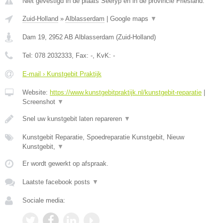
Niet gevestigd in de plaats Seeryp en in de provincie Friesland.
Zuid-Holland
»
Alblasserdam
|
Google maps
▼
Dam 19
,
2952 AB
Alblasserdam
(
Zuid-Holland
)
Tel:
078 2032333
, Fax:
-
, KvK:
-
E-mail › Kunstgebit Praktijk
Website:
https://www.kunstgebitpraktijk.nl/kunstgebit-reparatie
|
Screenshot
▼
Snel uw kunstgebit laten repareren
▼
Kunstgebit Reparatie, Spoedreparatie Kunstgebit, Nieuw
Kunstgebit,
▼
Er wordt gewerkt op afspraak.
Laatste facebook posts
▼
Sociale media: