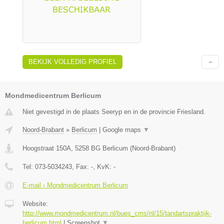
BEKIJK VOLLEDIG PROFIEL
Mondmedicentrum Berlicum
Niet gevestigd in de plaats Seeryp en in de provincie Friesland.
Noord-Brabant
»
Berlicum
|
Google maps
▼
Hoogstraat 150A
,
5258 BG
Berlicum
(
Noord-Brabant
)
Tel:
073-5034243
, Fax:
-
, KvK:
-
E-mail › Mondmedicentrum Berlicum
Website:
http://www.mondmedicentrum.nl/bues_cms/nl/15/tandartspraktijk-
berlicum.html
|
Screenshot
▼