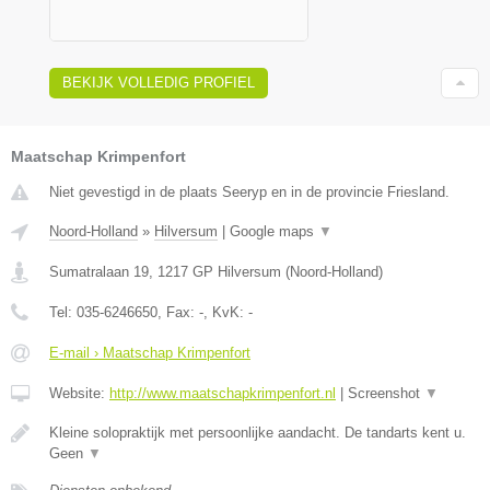
BEKIJK VOLLEDIG PROFIEL
Maatschap Krimpenfort
Niet gevestigd in de plaats Seeryp en in de provincie Friesland.
Noord-Holland
»
Hilversum
|
Google maps
▼
Sumatralaan 19
,
1217 GP
Hilversum
(
Noord-Holland
)
Tel:
035-6246650
, Fax:
-
, KvK:
-
E-mail › Maatschap Krimpenfort
Website:
http://www.maatschapkrimpenfort.nl
|
Screenshot
▼
Kleine solopraktijk met persoonlijke aandacht. De tandarts kent u.
Geen
▼