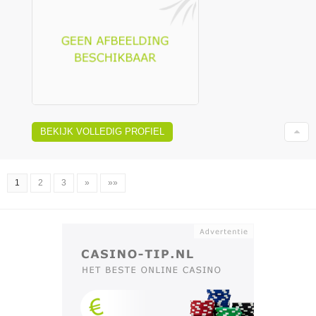
BEKIJK VOLLEDIG PROFIEL
1
2
3
»
»»