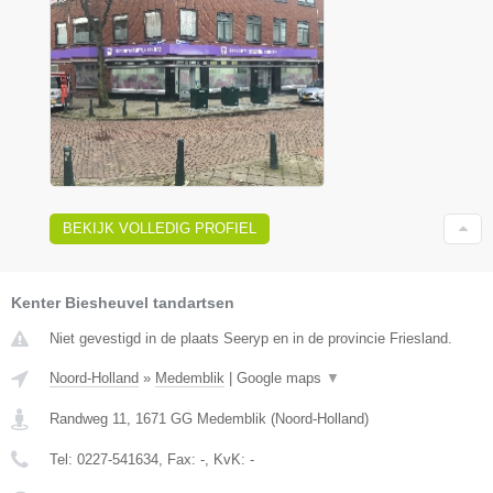
BEKIJK VOLLEDIG PROFIEL
Kenter Biesheuvel tandartsen
Niet gevestigd in de plaats Seeryp en in de provincie Friesland.
Noord-Holland
»
Medemblik
|
Google maps
▼
Randweg 11
,
1671 GG
Medemblik
(
Noord-Holland
)
Tel:
0227-541634
, Fax:
-
, KvK:
-