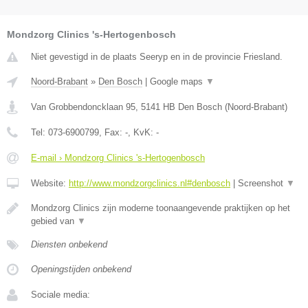
Mondzorg Clinics 's-Hertogenbosch
Niet gevestigd in de plaats Seeryp en in de provincie Friesland.
Noord-Brabant
»
Den Bosch
|
Google maps
▼
Van Grobbendoncklaan 95
,
5141 HB
Den Bosch
(
Noord-Brabant
)
Tel:
073-6900799
, Fax:
-
, KvK:
-
E-mail › Mondzorg Clinics 's-Hertogenbosch
Website:
http://www.mondzorgclinics.nl#denbosch
|
Screenshot
▼
Mondzorg Clinics zijn moderne toonaangevende praktijken op het
gebied van
▼
Diensten onbekend
Openingstijden onbekend
Sociale media: