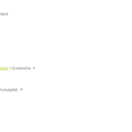
sland.
ratie
|
Screenshot
▼
Kunstgebit,
▼