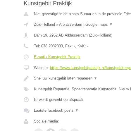
Kunstgebit Praktijk
Niet gevestigd in de plaats Sumar en in de provincie Frie
Zuid-Holland
»
Alblasserdam
|
Google maps
▼
Dam 19
,
2952 AB
Alblasserdam
(
Zuid-Holland
)
Tel:
078 2032333
, Fax:
-
, KvK:
-
E-mail › Kunstgebit Praktijk
Website:
https://www.kunstgebitpraktijk.nl/kunstgebit-repa
Snel uw kunstgebit laten repareren
▼
Kunstgebit Reparatie, Spoedreparatie Kunstgebit, Nieuw 
Er wordt gewerkt op afspraak.
Laatste facebook posts
▼
Sociale media: