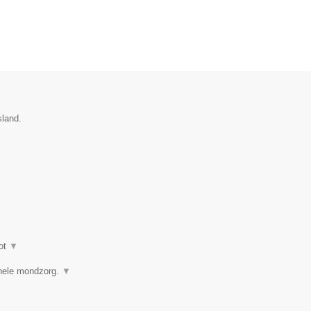
sland.
ot
▼
ionele mondzorg.
▼