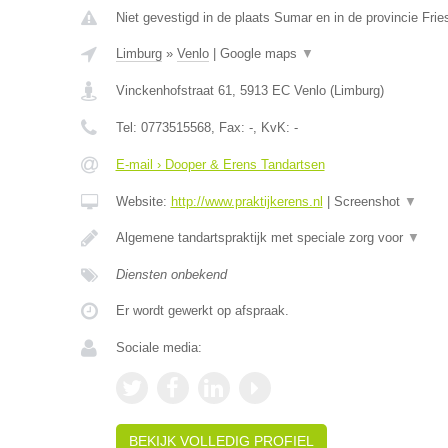
Niet gevestigd in de plaats Sumar en in de provincie Frie
Limburg
»
Venlo
|
Google maps
▼
Vinckenhofstraat 61
,
5913 EC
Venlo
(
Limburg
)
Tel:
0773515568
, Fax:
-
, KvK:
-
E-mail › Dooper & Erens Tandartsen
Website:
http://www.praktijkerens.nl
|
Screenshot
▼
Algemene tandartspraktijk met speciale zorg voor
▼
Diensten onbekend
Er wordt gewerkt op afspraak.
Sociale media:
BEKIJK VOLLEDIG PROFIEL