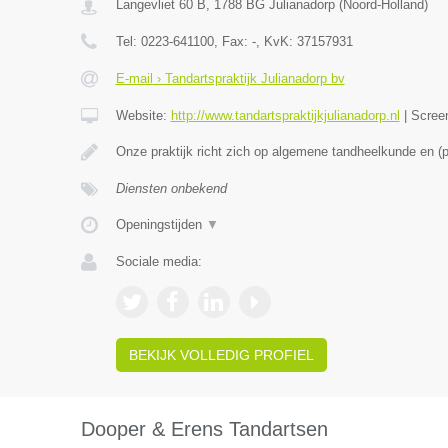
Langevliet 60 B
,
1788 BG
Julianadorp
(
Noord-Holland
)
Tel:
0223-641100
, Fax:
-
, KvK:
37157931
E-mail › Tandartspraktijk Julianadorp bv
Website:
http://www.tandartspraktijkjulianadorp.nl
|
Scree
Onze praktijk richt zich op algemene tandheelkunde en (
Diensten onbekend
Openingstijden
▼
Sociale media:
BEKIJK VOLLEDIG PROFIEL
Dooper & Erens Tandartsen