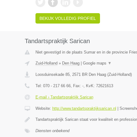
BEKIJK VOLLEDIG PROFIEL
Tandartspraktijk Sarican
Niet gevestigd in de plaats Sumar en in de provincie Frie
Zuid-Holland
»
Den Haag
|
Google maps
▼
Loosduinsekade 85
,
2571 BR
Den Haag
(
Zuid-Holland
)
Tel:
070 - 217 66 66
, Fax:
-
, KvK:
72621613
E-mail › Tandartspraktijk Sarican
Website:
http://www.tandartspraktijksarican.nl
|
Screensh
Tandartspraktijk Sarican staat voor kwaliteit en profess
Diensten onbekend