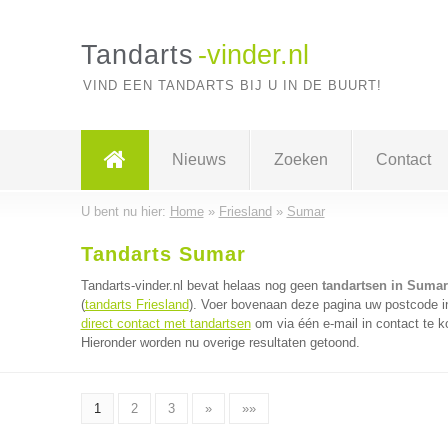
Tandarts
-vinder.nl
VIND EEN TANDARTS BIJ U IN DE BUURT!
Nieuws
Zoeken
Contact
U bent nu hier:
Home
»
Friesland
»
Sumar
Tandarts Sumar
Tandarts-vinder.nl bevat helaas nog geen
tandartsen in Sumar
(
tandarts Friesland
). Voer bovenaan deze pagina uw postcode in 
direct contact met tandartsen
om via één e-mail in contact te k
Hieronder worden nu overige resultaten getoond.
1
2
3
»
»»