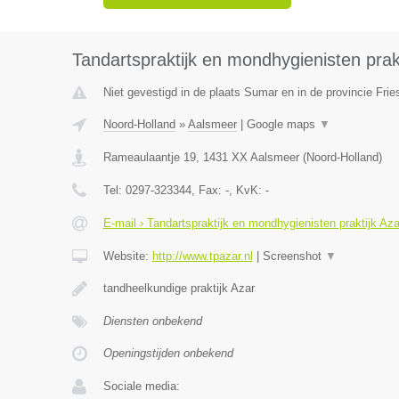
Tandartspraktijk en mondhygienisten prakt
Niet gevestigd in de plaats Sumar en in de provincie Frie
Noord-Holland
»
Aalsmeer
|
Google maps
▼
Rameaulaantje 19
,
1431 XX
Aalsmeer
(
Noord-Holland
)
Tel:
0297-323344
, Fax:
-
, KvK:
-
E-mail › Tandartspraktijk en mondhygienisten praktijk Aza
Website:
http://www.tpazar.nl
|
Screenshot
▼
tandheelkundige praktijk Azar
Diensten onbekend
Openingstijden onbekend
Sociale media: