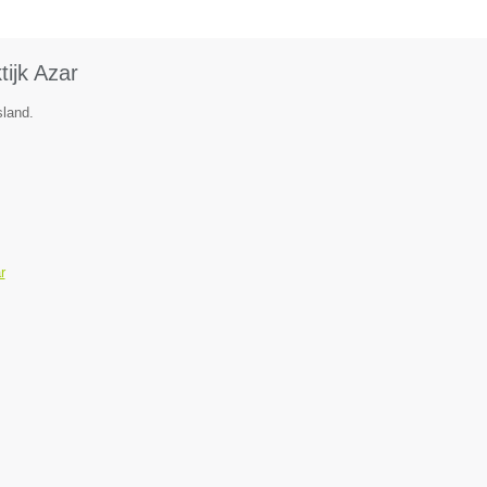
ijk Azar
sland.
r