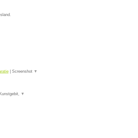
esland.
ratie
|
Screenshot
▼
Kunstgebit,
▼