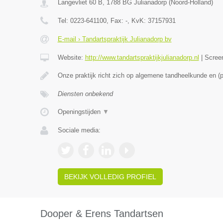
Langevliet 60 B
,
1788 BG
Julianadorp
(
Noord-Holland
)
Tel:
0223-641100
, Fax:
-
, KvK:
37157931
E-mail › Tandartspraktijk Julianadorp bv
Website:
http://www.tandartspraktijkjulianadorp.nl
|
Scree
Onze praktijk richt zich op algemene tandheelkunde en (
Diensten onbekend
Openingstijden
▼
Sociale media:
BEKIJK VOLLEDIG PROFIEL
Dooper & Erens Tandartsen