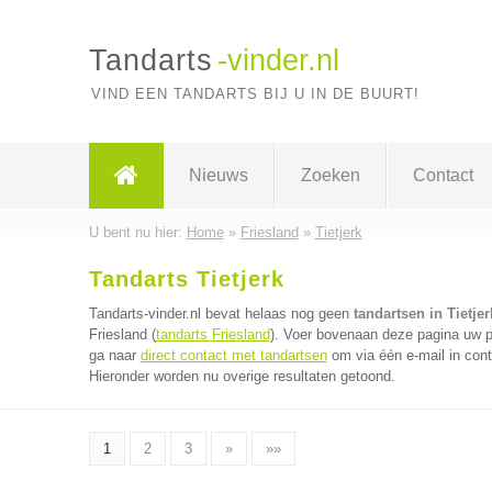
Tandarts
-vinder.nl
VIND EEN TANDARTS BIJ U IN DE BUURT!
Nieuws
Zoeken
Contact
U bent nu hier:
Home
»
Friesland
»
Tietjerk
Tandarts Tietjerk
Tandarts-vinder.nl bevat helaas nog geen
tandartsen in Tietjer
Friesland (
tandarts Friesland
). Voer bovenaan deze pagina uw po
ga naar
direct contact met tandartsen
om via één e-mail in cont
Hieronder worden nu overige resultaten getoond.
1
2
3
»
»»