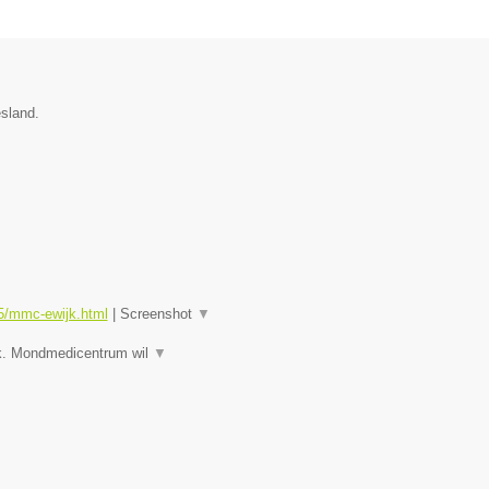
esland.
5/mmc-ewijk.html
|
Screenshot
▼
jk. Mondmedicentrum wil
▼