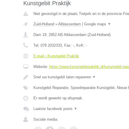
Kunstgebit Praktijk
Niet gevestigd in de plaats Tietjerk en in de provincie Fri
Zuid-Holland
»
Alblasserdam
|
Google maps
▼
Dam 19
,
2952 AB
Alblasserdam
(
Zuid-Holland
)
Tel:
078 2032333
, Fax:
-
, KvK:
-
E-mail › Kunstgebit Praktijk
Website:
https://www.kunstgebitpraktijk.nl/kunstgebit-repa
Snel uw kunstgebit laten repareren
▼
Kunstgebit Reparatie, Spoedreparatie Kunstgebit, Nieuw 
Er wordt gewerkt op afspraak.
Laatste facebook posts
▼
Sociale media: