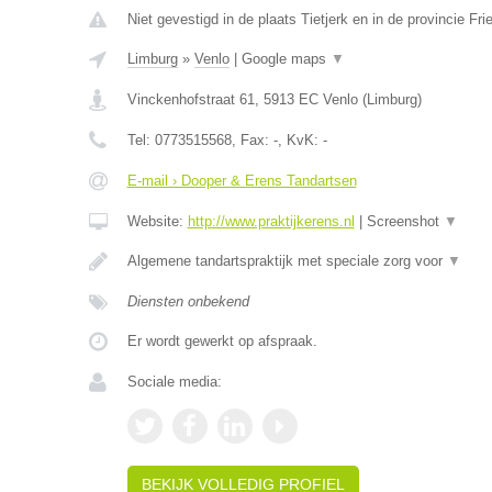
Niet gevestigd in de plaats Tietjerk en in de provincie Fri
Limburg
»
Venlo
|
Google maps
▼
Vinckenhofstraat 61
,
5913 EC
Venlo
(
Limburg
)
Tel:
0773515568
, Fax:
-
, KvK:
-
E-mail › Dooper & Erens Tandartsen
Website:
http://www.praktijkerens.nl
|
Screenshot
▼
Algemene tandartspraktijk met speciale zorg voor
▼
Diensten onbekend
Er wordt gewerkt op afspraak.
Sociale media:
BEKIJK VOLLEDIG PROFIEL