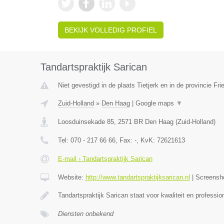
BEKIJK VOLLEDIG PROFIEL
Tandartspraktijk Sarican
Niet gevestigd in de plaats Tietjerk en in de provincie Fri
Zuid-Holland
»
Den Haag
|
Google maps
▼
Loosduinsekade 85
,
2571 BR
Den Haag
(
Zuid-Holland
)
Tel:
070 - 217 66 66
, Fax:
-
, KvK:
72621613
E-mail › Tandartspraktijk Sarican
Website:
http://www.tandartspraktijksarican.nl
|
Screensh
Tandartspraktijk Sarican staat voor kwaliteit en profess
Diensten onbekend