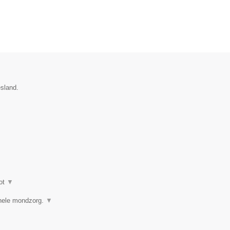
esland.
ot
▼
ionele mondzorg.
▼