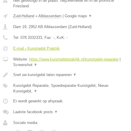
Niet gevestigd in de plaats Twijzelerheide en in de provincie
Friesland.
Zuid-Holland
»
Alblasserdam
|
Google maps
▼
Dam 19
,
2952 AB
Alblasserdam
(
Zuid-Holland
)
Tel:
078 2032333
, Fax:
-
, KvK:
-
E-mail › Kunstgebit Praktijk
Website:
https://www.kunstgebitpraktijk.nl/kunstgebit-reparatie
|
Screenshot
▼
Snel uw kunstgebit laten repareren
▼
Kunstgebit Reparatie, Spoedreparatie Kunstgebit, Nieuw
Kunstgebit,
▼
Er wordt gewerkt op afspraak.
Laatste facebook posts
▼
Sociale media: