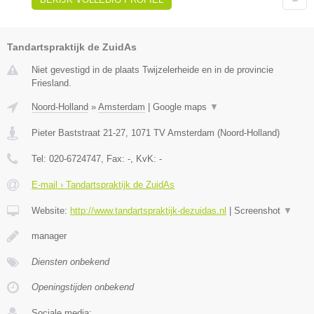
Tandartspraktijk de ZuidAs
Niet gevestigd in de plaats Twijzelerheide en in de provincie
Friesland.
Noord-Holland
»
Amsterdam
|
Google maps
▼
Pieter Baststraat 21-27
,
1071 TV
Amsterdam
(
Noord-Holland
)
Tel:
020-6724747
, Fax:
-
, KvK:
-
E-mail › Tandartspraktijk de ZuidAs
Website:
http://www.tandartspraktijk-dezuidas.nl
|
Screenshot
▼
manager
Diensten onbekend
Openingstijden onbekend
Sociale media: