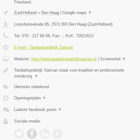
Friesland.
Zuid-Holland
»
Den Haag
|
Google maps
▼
Loosduinsekade 85
,
2571 BR
Den Haag
(
Zuid-Holland
)
Tel:
070 - 217 66 66
, Fax:
-
, KvK:
72621613
E-mail › Tandartspraktijk Sarican
Website:
http://www.tandartspraktijksarican.nl
|
Screenshot
▼
Tandartspraktijk Sarican staat voor kwaliteit en professionele
mondzorg.
▼
Diensten onbekend
Openingstijden
▼
Laatste facebook posts
▼
Sociale media: