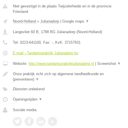
Niet gevestigd in de plaats Twijzelerheide en in de provincie
Friesland.
Noord-Holland
»
Julianadorp
|
Google maps
▼
Langevliet 60 B
,
1788 BG
Julianadorp
(
Noord-Holland
)
Tel:
0223-641100
, Fax:
-
, KvK:
37157931
E-mail › Tandartspraktijk Julianadorp bv
Website:
http://www.tandartspraktijkjulianadorp.nl
|
Screenshot
▼
Onze praktijk richt zich op algemene tandheelkunde en
(preventieve)
▼
Diensten onbekend
Openingstijden
▼
Sociale media: