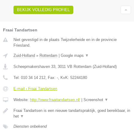
BEKIJK VOLLEDIG PROFIEL
Fraai Tandartsen
Niet gevestigd in de plaats Twijzelerheide en in de provincie
Friesland.
Zuid-Holland
»
Rotterdam
|
Google maps
▼
Scheepmakershaven 33
,
3011 VB
Rotterdam
(
Zuid-Holland
)
Tel:
010 34 14 212
, Fax:
-
, KvK:
52244180
E-mail › Fraai Tandartsen
Website:
http://www.fraaitandartsen.nl/
|
Screenshot
▼
Fraai Tandartsen is een nieuwe tandartspraktijk, goed bereikbaar, in
het
▼
Diensten onbekend