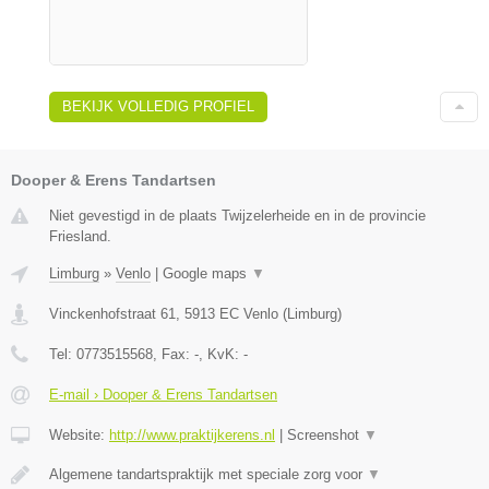
BEKIJK VOLLEDIG PROFIEL
Dooper & Erens Tandartsen
Niet gevestigd in de plaats Twijzelerheide en in de provincie
Friesland.
Limburg
»
Venlo
|
Google maps
▼
Vinckenhofstraat 61
,
5913 EC
Venlo
(
Limburg
)
Tel:
0773515568
, Fax:
-
, KvK:
-
E-mail › Dooper & Erens Tandartsen
Website:
http://www.praktijkerens.nl
|
Screenshot
▼
Algemene tandartspraktijk met speciale zorg voor
▼