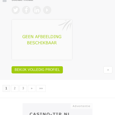
BEKIJK VOLLEDIG PROFIEL
1
2
3
»
»»