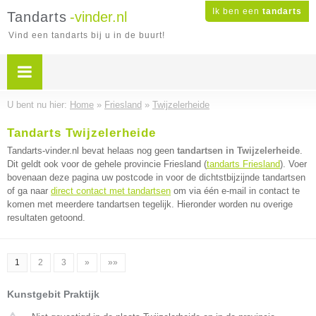
Ik ben een
tandarts
Tandarts
-vinder.nl
Vind een tandarts bij u in de buurt!
U bent nu hier:
Home
»
Friesland
»
Twijzelerheide
Tandarts Twijzelerheide
Tandarts-vinder.nl bevat helaas nog geen
tandartsen in Twijzelerheide
.
Dit geldt ook voor de gehele provincie Friesland (
tandarts Friesland
). Voer
bovenaan deze pagina uw postcode in voor de dichtstbijzijnde tandartsen
of ga naar
direct contact met tandartsen
om via één e-mail in contact te
komen met meerdere tandartsen tegelijk. Hieronder worden nu overige
resultaten getoond.
1
2
3
»
»»
Kunstgebit Praktijk