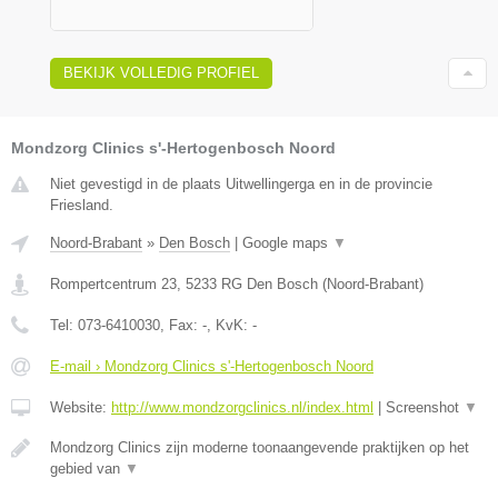
BEKIJK VOLLEDIG PROFIEL
Mondzorg Clinics s'-Hertogenbosch Noord
Niet gevestigd in de plaats Uitwellingerga en in de provincie
Friesland.
Noord-Brabant
»
Den Bosch
|
Google maps
▼
Rompertcentrum 23
,
5233 RG
Den Bosch
(
Noord-Brabant
)
Tel:
073-6410030
, Fax:
-
, KvK:
-
E-mail › Mondzorg Clinics s'-Hertogenbosch Noord
Website:
http://www.mondzorgclinics.nl/index.html
|
Screenshot
▼
Mondzorg Clinics zijn moderne toonaangevende praktijken op het
gebied van
▼