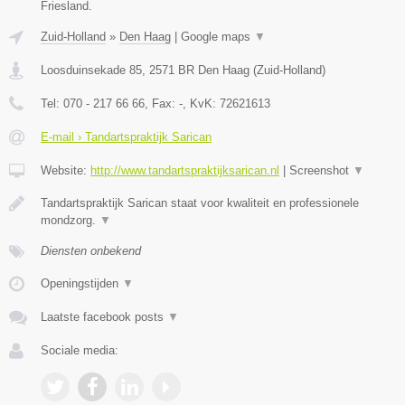
Friesland.
Zuid-Holland
»
Den Haag
|
Google maps
▼
Loosduinsekade 85
,
2571 BR
Den Haag
(
Zuid-Holland
)
Tel:
070 - 217 66 66
, Fax:
-
, KvK:
72621613
E-mail › Tandartspraktijk Sarican
Website:
http://www.tandartspraktijksarican.nl
|
Screenshot
▼
Tandartspraktijk Sarican staat voor kwaliteit en professionele
mondzorg.
▼
Diensten onbekend
Openingstijden
▼
Laatste facebook posts
▼
Sociale media: