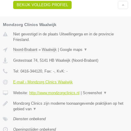
BEKIJK VOLLEDIG PROFIEL
Mondzorg Clinics Waalwijk
Niet gevestigd in de plaats Uitwellingerga en in de provincie
Friesland.
Noord-Brabant
»
Waalwijk
|
Google maps
▼
Grotestraat 74
,
5141 HB
Waalwijk
(
Noord-Brabant
)
Tel:
0416-344120
, Fax:
-
, KvK:
-
E-mail › Mondzorg Clinics Waalwijk
Website:
http://www.mondzorgclinics.nl
|
Screenshot
▼
Mondzorg Clinics zijn moderne toonaangevende praktijken op het
gebied van
▼
Diensten onbekend
Openingstijden onbekend