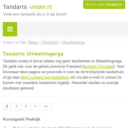
Ik ben een
tandarts
Tandarts
-vinder.nl
Vind een tandarts bij u in de buurt!
U bent nu hier:
Home
»
Friesland
»
Uitwellingerga
Tandarts Uitwellingerga
Tandarts-vinder.nl bevat helaas nog geen
tandartsen in Uitwellingerga
.
Dit geldt ook voor de gehele provincie Friesland (
tandarts Friesland
). Voer
bovenaan deze pagina uw postcode in voor de dichtstbijzijnde tandartsen
of ga naar
direct contact met tandartsen
om via één e-mail in contact te
komen met meerdere tandartsen tegelijk. Hieronder worden nu overige
resultaten getoond.
1
2
3
»
»»
Kunstgebit Praktijk