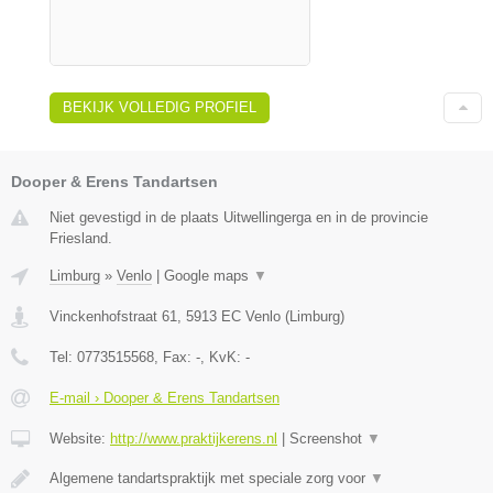
BEKIJK VOLLEDIG PROFIEL
Dooper & Erens Tandartsen
Niet gevestigd in de plaats Uitwellingerga en in de provincie
Friesland.
Limburg
»
Venlo
|
Google maps
▼
Vinckenhofstraat 61
,
5913 EC
Venlo
(
Limburg
)
Tel:
0773515568
, Fax:
-
, KvK:
-
E-mail › Dooper & Erens Tandartsen
Website:
http://www.praktijkerens.nl
|
Screenshot
▼
Algemene tandartspraktijk met speciale zorg voor
▼