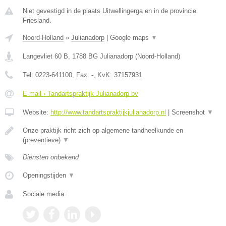
Niet gevestigd in de plaats Uitwellingerga en in de provincie
Friesland.
Noord-Holland
»
Julianadorp
|
Google maps
▼
Langevliet 60 B
,
1788 BG
Julianadorp
(
Noord-Holland
)
Tel:
0223-641100
, Fax:
-
, KvK:
37157931
E-mail › Tandartspraktijk Julianadorp bv
Website:
http://www.tandartspraktijkjulianadorp.nl
|
Screenshot
▼
Onze praktijk richt zich op algemene tandheelkunde en
(preventieve)
▼
Diensten onbekend
Openingstijden
▼
Sociale media: