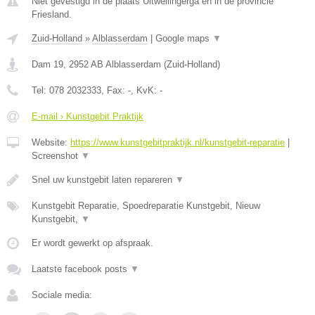
Niet gevestigd in de plaats Uitwellingerga en in de provincie
Friesland.
Zuid-Holland
»
Alblasserdam
|
Google maps
▼
Dam 19
,
2952 AB
Alblasserdam
(
Zuid-Holland
)
Tel:
078 2032333
, Fax:
-
, KvK:
-
E-mail › Kunstgebit Praktijk
Website:
https://www.kunstgebitpraktijk.nl/kunstgebit-reparatie
|
Screenshot
▼
Snel uw kunstgebit laten repareren
▼
Kunstgebit Reparatie, Spoedreparatie Kunstgebit, Nieuw
Kunstgebit,
▼
Er wordt gewerkt op afspraak.
Laatste facebook posts
▼
Sociale media: