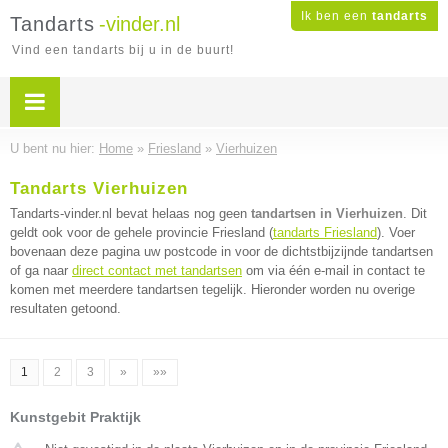
Ik ben een
tandarts
Tandarts
-vinder.nl
Vind een tandarts bij u in de buurt!
U bent nu hier:
Home
»
Friesland
»
Vierhuizen
Tandarts Vierhuizen
Tandarts-vinder.nl bevat helaas nog geen
tandartsen in Vierhuizen
. Dit
geldt ook voor de gehele provincie Friesland (
tandarts Friesland
). Voer
bovenaan deze pagina uw postcode in voor de dichtstbijzijnde tandartsen
of ga naar
direct contact met tandartsen
om via één e-mail in contact te
komen met meerdere tandartsen tegelijk. Hieronder worden nu overige
resultaten getoond.
1
2
3
»
»»
Kunstgebit Praktijk