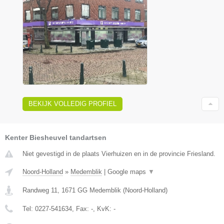
BEKIJK VOLLEDIG PROFIEL
Kenter Biesheuvel tandartsen
Niet gevestigd in de plaats Vierhuizen en in de provincie Friesland.
Noord-Holland
»
Medemblik
|
Google maps
▼
Randweg 11
,
1671 GG
Medemblik
(
Noord-Holland
)
Tel:
0227-541634
, Fax:
-
, KvK:
-