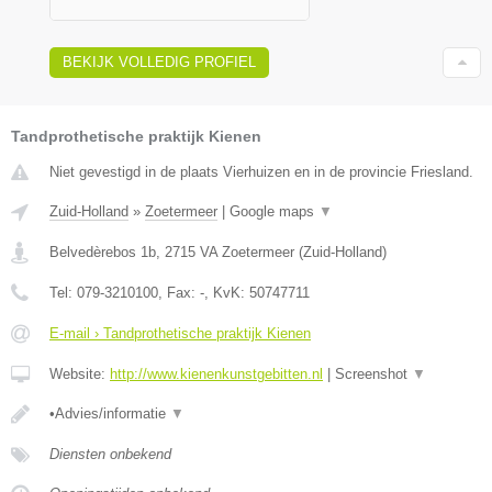
BEKIJK VOLLEDIG PROFIEL
Tandprothetische praktijk Kienen
Niet gevestigd in de plaats Vierhuizen en in de provincie Friesland.
Zuid-Holland
»
Zoetermeer
|
Google maps
▼
Belvedèrebos 1b
,
2715 VA
Zoetermeer
(
Zuid-Holland
)
Tel:
079-3210100
, Fax:
-
, KvK:
50747711
E-mail › Tandprothetische praktijk Kienen
Website:
http://www.kienenkunstgebitten.nl
|
Screenshot
▼
•Advies/informatie
▼
Diensten onbekend