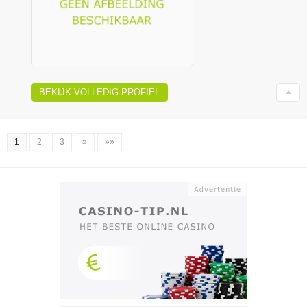
BEKIJK VOLLEDIG PROFIEL
1
2
3
»
»»