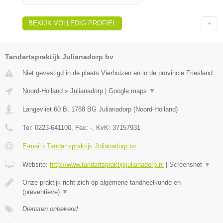
BEKIJK VOLLEDIG PROFIEL
Tandartspraktijk Julianadorp bv
Niet gevestigd in de plaats Vierhuizen en in de provincie Friesland.
Noord-Holland
»
Julianadorp
|
Google maps
▼
Langevliet 60 B
,
1788 BG
Julianadorp
(
Noord-Holland
)
Tel:
0223-641100
, Fax:
-
, KvK:
37157931
E-mail › Tandartspraktijk Julianadorp bv
Website:
http://www.tandartspraktijkjulianadorp.nl
|
Screenshot
▼
Onze praktijk richt zich op algemene tandheelkunde en
(preventieve)
▼
Diensten onbekend