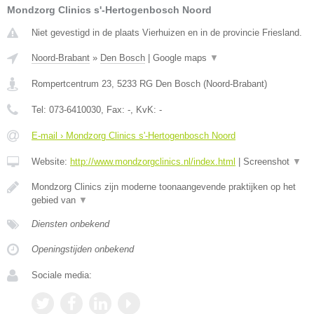
Mondzorg Clinics s'-Hertogenbosch Noord
Niet gevestigd in de plaats Vierhuizen en in de provincie Friesland.
Noord-Brabant
»
Den Bosch
|
Google maps
▼
Rompertcentrum 23
,
5233 RG
Den Bosch
(
Noord-Brabant
)
Tel:
073-6410030
, Fax:
-
, KvK:
-
E-mail › Mondzorg Clinics s'-Hertogenbosch Noord
Website:
http://www.mondzorgclinics.nl/index.html
|
Screenshot
▼
Mondzorg Clinics zijn moderne toonaangevende praktijken op het
gebied van
▼
Diensten onbekend
Openingstijden onbekend
Sociale media: