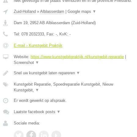
Niet gevestigd in de plaats Vierhuizen en in de provincie Friesland.
Zuid-Holland
»
Alblasserdam
|
Google maps
▼
Dam 19
,
2952 AB
Alblasserdam
(
Zuid-Holland
)
Tel:
078 2032333
, Fax:
-
, KvK:
-
E-mail › Kunstgebit Praktijk
Website:
https://www.kunstgebitpraktijk.nl/kunstgebit-reparatie
|
Screenshot
▼
Snel uw kunstgebit laten repareren
▼
Kunstgebit Reparatie, Spoedreparatie Kunstgebit, Nieuw
Kunstgebit,
▼
Er wordt gewerkt op afspraak.
Laatste facebook posts
▼
Sociale media: