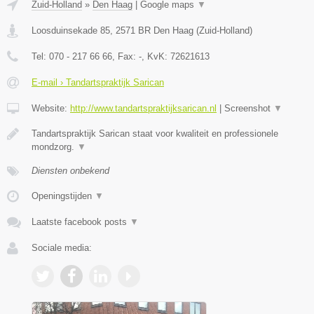
Zuid-Holland
»
Den Haag
|
Google maps
▼
Loosduinsekade 85
,
2571 BR
Den Haag
(
Zuid-Holland
)
Tel:
070 - 217 66 66
, Fax:
-
, KvK:
72621613
E-mail › Tandartspraktijk Sarican
Website:
http://www.tandartspraktijksarican.nl
|
Screenshot
▼
Tandartspraktijk Sarican staat voor kwaliteit en professionele
mondzorg.
▼
Diensten onbekend
Openingstijden
▼
Laatste facebook posts
▼
Sociale media: