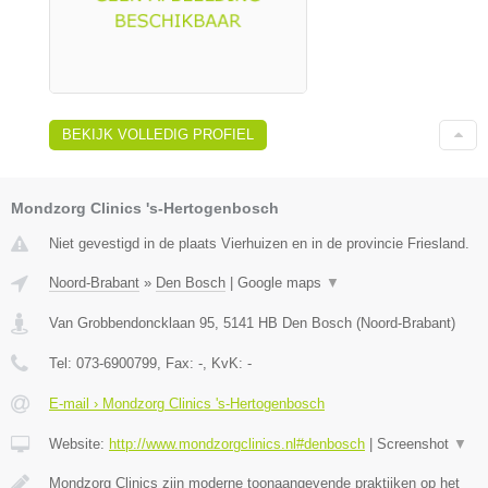
BEKIJK VOLLEDIG PROFIEL
Mondzorg Clinics 's-Hertogenbosch
Niet gevestigd in de plaats Vierhuizen en in de provincie Friesland.
Noord-Brabant
»
Den Bosch
|
Google maps
▼
Van Grobbendoncklaan 95
,
5141 HB
Den Bosch
(
Noord-Brabant
)
Tel:
073-6900799
, Fax:
-
, KvK:
-
E-mail › Mondzorg Clinics 's-Hertogenbosch
Website:
http://www.mondzorgclinics.nl#denbosch
|
Screenshot
▼
Mondzorg Clinics zijn moderne toonaangevende praktijken op het